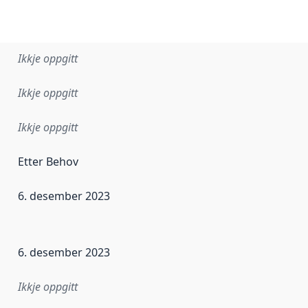
Ikkje oppgitt
Ikkje oppgitt
Ikkje oppgitt
Etter Behov
6. desember 2023
r dataa i dette datasettet først blei utgitt. Det kan ha skje
6. desember 2023
Ikkje oppgitt