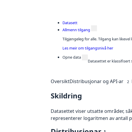
Datasett
Allmenn tilgang
Tilgjengeleg for alle. Tilgang kan likeve
Les meir om tilgangsnivå her
Opne data
Datasettet er klassifiser
Oversikt
Distribusjonar og API-ar
2
Skildring
Datasettet viser utsatte områder, så
representerer logaritmen av antall pa
Distribusjonar
1