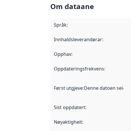
Om dataane
Språk
:
Innhaldsleverandørar
:
Opphav
:
Oppdateringsfrekvens
:
Først utgjeve
:
Denne datoen seier nå
Sist oppdatert
:
Nøyaktigheit
: