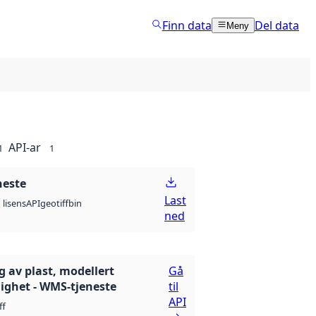
Finn data
Del data
Meny
API-ar
1
1
neste
Last
API
geotiff
bin
lisens
ned
g av plast, modellert
Gå
ighet - WMS-tjeneste
til
API
ff