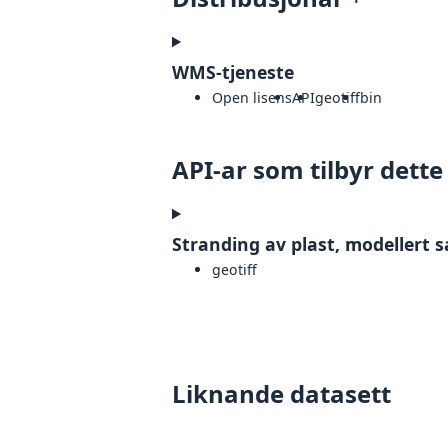
WMS-tjeneste
Open lisens
API
geotiff
bin
API-ar som tilbyr dette
Stranding av plast, modellert 
geotiff
Liknande datasett