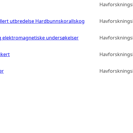
Havforskningsi
llert utbredelse Hardbunnskorallskog
Havforskningsi
g elektromagnetiske undersøkelser
Havforskningsi
ikert
Havforskningsi
er
Havforskningsi