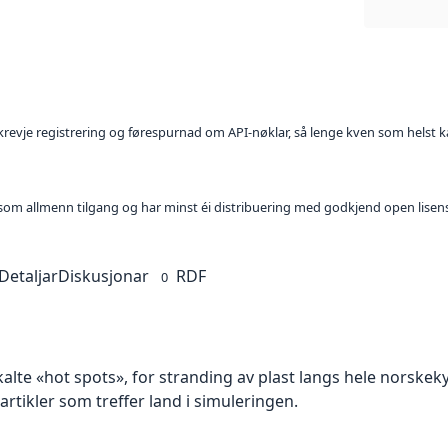
l krevje registrering og førespurnad om API-nøklar, så lenge kven som helst ka
t som allmenn tilgang og har minst éi distribuering med godkjend open lisen
Detaljar
Diskusjonar
RDF
0
kalte «hot spots», for stranding av plast langs hele norske
rtikler som treffer land i simuleringen.