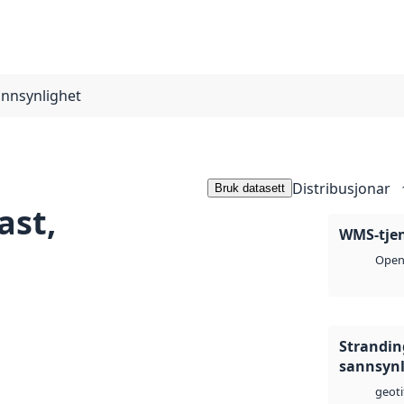
annsynlighet
Distribusjonar
Bruk datasett
ast,
WMS-tje
Open 
Strandin
sannsynl
geoti