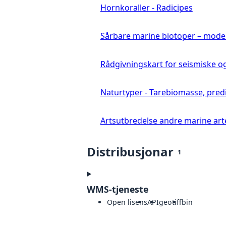
Hornkoraller - Radicipes
Sårbare marine biotoper – mode
Rådgivningskart for seismiske o
Naturtyper - Tarebiomasse, pred
Artsutbredelse andre marine art
Distribusjonar
1
WMS-tjeneste
Open lisens
API
geotiff
bin