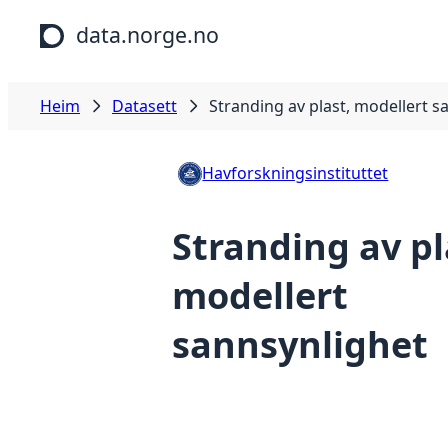
Hopp til hovudinnhald
data.norge.no
Heim
Datasett
Stranding av plast, modellert s
Havforskningsinstituttet
Stranding av pl
modellert
sannsynlighet