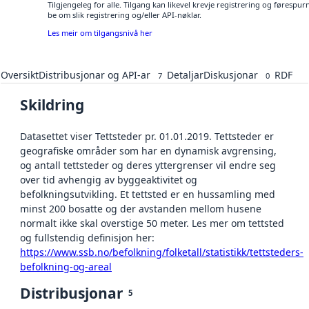
Tilgjengeleg for alle. Tilgang kan likevel krevje registrering og førespu
be om slik registrering og/eller API-nøklar.
Les meir om tilgangsnivå her
Oversikt
Distribusjonar og API-ar
Detaljar
Diskusjonar
RDF
7
0
Skildring
Datasettet viser Tettsteder pr. 01.01.2019. Tettsteder er
geografiske områder som har en dynamisk avgrensing,
og antall tettsteder og deres yttergrenser vil endre seg
over tid avhengig av byggeaktivitet og
befolkningsutvikling. Et tettsted er en hussamling med
minst 200 bosatte og der avstanden mellom husene
normalt ikke skal overstige 50 meter. Les mer om tettsted
og fullstendig definisjon her:
https://www.ssb.no/befolkning/folketall/statistikk/tettsteders-
befolkning-og-areal
Distribusjonar
5