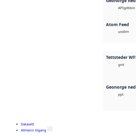
Geonorge ned
gdb
bin
API
Atom Feed
bin
xml
Tettsteder WFS
gml
Geonorge ned
ppt
Datasett
Allmenn tilgang