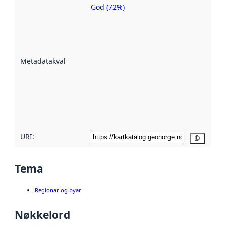
God (72%)
Metadatakvalitet
er ein indikator
på kor godt
datasettene er
beskrive ved
Metadatakvalitet
:
hjelp av
metadata.
Les meir om
metadatakvalitet
her
URI:
Kopier
Tema
Regionar og byar
Nøkkelord