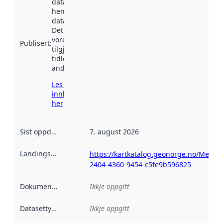
datasettet vart
henta inn av
data.norge.no.
Det kan ha
vore
Publisert
:
tilgjengeleg
tidlegare
andre stader.
Les meir om
innhenting
her
Sist oppdatert
:
7. august 2026
Landingsside
:
https://kartkatalog.geonorge.no/Metad
2404-4360-9454-c5fe9b596825
Dokumentasjon
:
Ikkje oppgitt
Datasettype
:
Ikkje oppgitt