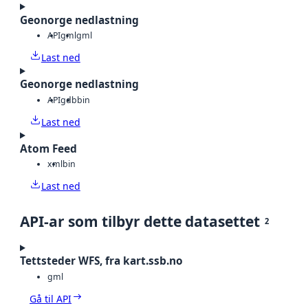
Geonorge nedlastning
API
gml
gml
Last ned
Geonorge nedlastning
API
gdb
bin
Last ned
Atom Feed
xml
bin
Last ned
API-ar som tilbyr dette datasettet
2
Tettsteder WFS, fra kart.ssb.no
gml
Gå til API