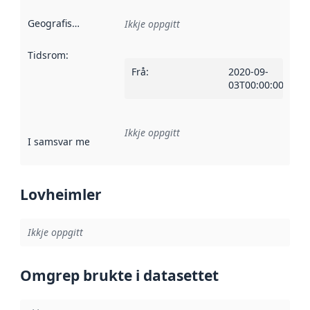
Geografisk område
:
Ikkje oppgitt
Tidsrom
:
Frå
:
2020-09-
03T00:00:00Z
Ikkje oppgitt
I samsvar med
:
Referanse til ei implementeringsregel eller an
Lovheimler
Ikkje oppgitt
Omgrep brukte i datasettet