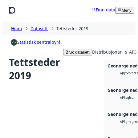
Hopp til hovudinnhald
Finn data
Meny
Heim
Datasett
Tettsteder 2019
Statistisk sentralbyrå
Distribusjonar
API-
Bruk datasett
5
Tettsteder
Geonorge ned
2019
txt
vnd.s
API
Geonorge ned
sql
sql
API
Geonorge ned
gml
gml
API