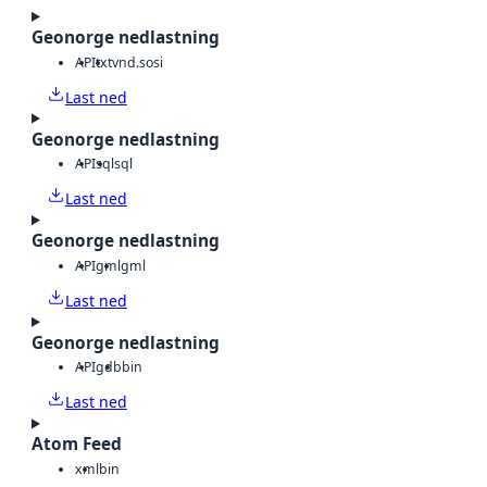
Geonorge nedlastning
API
txt
vnd.sosi
Last ned
Geonorge nedlastning
API
sql
sql
Last ned
Geonorge nedlastning
API
gml
gml
Last ned
Geonorge nedlastning
API
gdb
bin
Last ned
Atom Feed
xml
bin