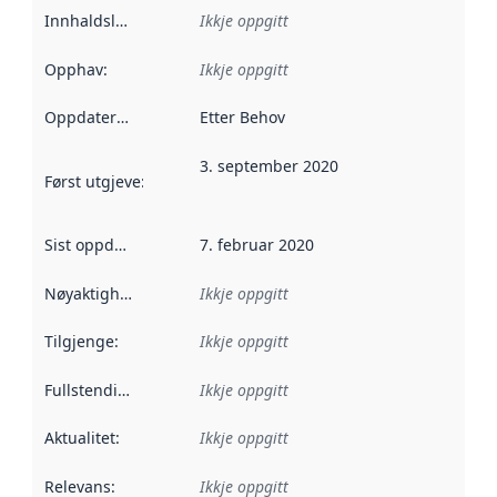
Innhaldsleverandørar
Ikkje oppgitt
:
Opphav
:
Ikkje oppgitt
Oppdateringsfrekvens
Etter Behov
:
3. september 2020
Først utgjeve
:
Denne datoen seier når dataa i dette datasettet 
Sist oppdatert
:
7. februar 2020
Nøyaktigheit
:
Ikkje oppgitt
Tilgjenge
:
Ikkje oppgitt
Fullstendigheit
:
Ikkje oppgitt
Aktualitet
:
Ikkje oppgitt
Relevans
:
Ikkje oppgitt