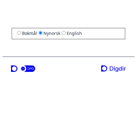
Bokmål
Nynorsk
English
ei teneste frå