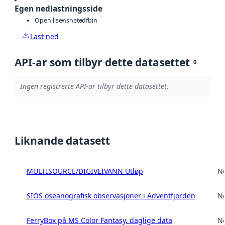
Egen nedlastningsside
Open lisens
netcdf
bin
Last ned
API-ar som tilbyr dette datasettet
0
Ingen registrerte API-ar tilbyr dette datasettet.
Liknande datasett
MULTISOURCE/DIGIVEIVANN Utløp
No
SIOS oseanografisk observasjoner i Adventfjorden
No
FerryBox på MS Color Fantasy, daglige data
No