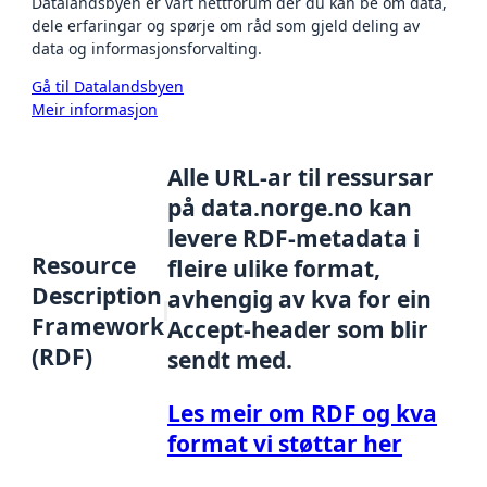
Datalandsbyen er vårt nettforum der du kan be om data,
dele erfaringar og spørje om råd som gjeld deling av
data og informasjonsforvalting.
Gå til Datalandsbyen
Meir informasjon
Alle URL-ar til ressursar
på data.norge.no kan
levere RDF-metadata i
Resource
fleire ulike format,
Description
avhengig av kva for ein
Framework
Accept-header som blir
(RDF)
sendt med.
Les meir om RDF og kva
format vi støttar her