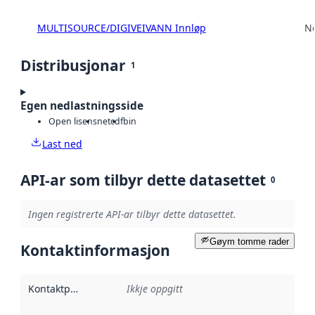
MULTISOURCE/DIGIVEIVANN Innløp
No
Distribusjonar
1
Egen nedlastningsside
Open lisens
netcdf
bin
Last ned
API-ar som tilbyr dette datasettet
0
Ingen registrerte API-ar tilbyr dette datasettet.
Gøym tomme rader
Kontaktinformasjon
Kontaktpunkt
:
Ikkje oppgitt