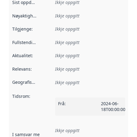
Sist oppdatert
:
Ikkje oppgitt
Nøyaktigheit
:
Ikkje oppgitt
Tilgjenge
:
Ikkje oppgitt
Fullstendigheit
:
Ikkje oppgitt
Aktualitet
:
Ikkje oppgitt
Relevans
:
Ikkje oppgitt
Geografisk område
:
Ikkje oppgitt
Tidsrom
:
Frå
:
2024-06-
18T00:00:00Z
Ikkje oppgitt
I samsvar med
:
Referanse til ei implementeringsregel eller an