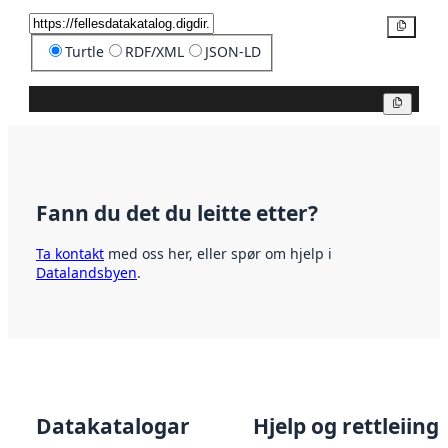
Kopier
Turtle
RDF/XML
JSON-LD
Kopier
Fann du det du leitte etter?
Ta kontakt
med oss her, eller spør om hjelp i
Datalandsbyen
.
Datakatalogar
Hjelp og rettleiing