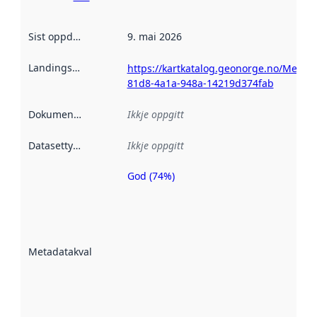
Sist oppdatert
:
9. mai 2026
Landingsside
:
https://kartkatalog.geonorge.no/Metad
81d8-4a1a-948a-14219d374fab
Dokumentasjon
:
Ikkje oppgitt
Datasettype
:
Ikkje oppgitt
God (74%)
Metadatakvalitet
er ein indikator
på kor godt
datasettene er
beskrive ved
Metadatakvalitet
:
hjelp av
metadata.
Les meir om
metadatakvalitet
her