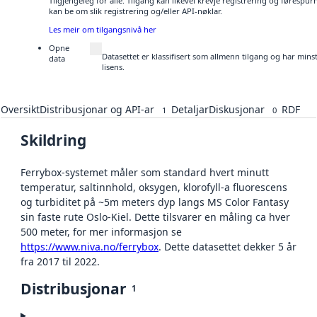
Tilgjengeleg for alle. Tilgang kan likevel krevje registrering og førespu
kan be om slik registrering og/eller API-nøklar.
Les meir om tilgangsnivå her
Opne
Datasettet er klassifisert som allmenn tilgang og har min
data
lisens.
Oversikt
Distribusjonar og API-ar
Detaljar
Diskusjonar
RDF
1
0
Skildring
Ferrybox-systemet måler som standard hvert minutt
temperatur, saltinnhold, oksygen, klorofyll-a fluorescens
og turbiditet på ~5m meters dyp langs MS Color Fantasy
sin faste rute Oslo-Kiel. Dette tilsvarer en måling ca hver
500 meter, for mer informasjon se
https://www.niva.no/ferrybox
. Dette datasettet dekker 5 år
fra 2017 til 2022.
Distribusjonar
1