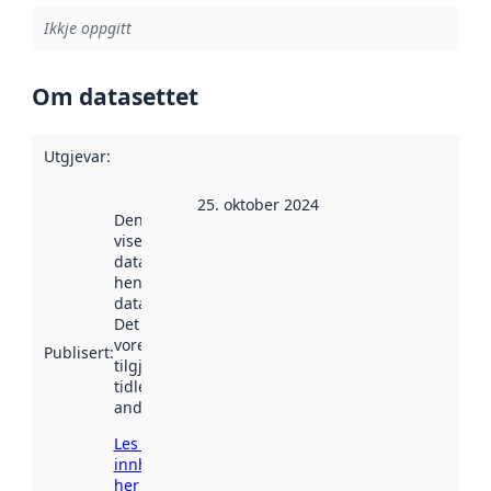
Ikkje oppgitt
Om datasettet
Utgjevar
:
25. oktober 2024
Denne datoen
viser når
datasettet vart
henta inn av
data.norge.no.
Det kan ha
vore
Publisert
:
tilgjengeleg
tidlegare
andre stader.
Les meir om
innhenting
her