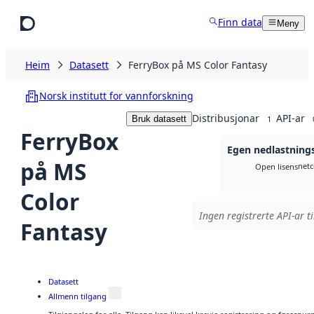
Hopp til hovudinnhald
Finn data
Meny
Heim
Datasett
FerryBox på MS Color Fantasy
Norsk institutt for vannforskning
Distribusjonar
API-ar
Bruk datasett
1
FerryBox
Egen nedlastning
på MS
netc
Open lisens
Color
Ingen registrerte API-ar ti
Fantasy
Datasett
Allmenn tilgang