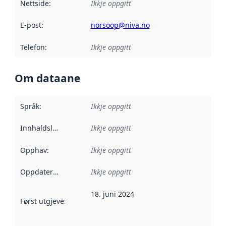
Nettside
:
Ikkje oppgitt
E-post
:
norsoop@niva.no
Telefon
:
Ikkje oppgitt
Om dataane
Språk
:
Ikkje oppgitt
Innhaldsleverandørar
Ikkje oppgitt
:
Opphav
:
Ikkje oppgitt
Oppdateringsfrekvens
Ikkje oppgitt
:
18. juni 2024
Først utgjeve
:
Denne datoen seier når dataa i dette datasettet 