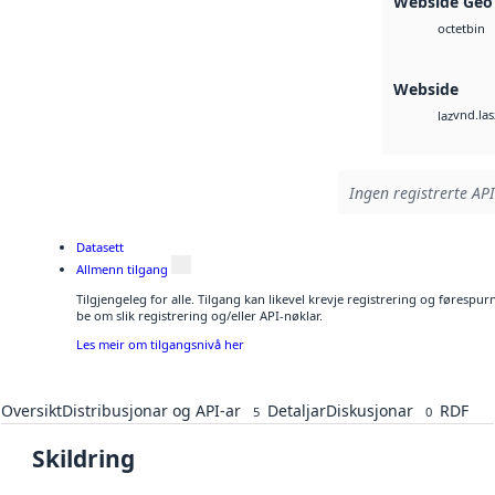
Webside Geo
bin
octet
Webside
vnd.las
laz
Ingen registrerte API
Datasett
Allmenn tilgang
Tilgjengeleg for alle. Tilgang kan likevel krevje registrering og førespu
be om slik registrering og/eller API-nøklar.
Les meir om tilgangsnivå her
Oversikt
Distribusjonar og API-ar
Detaljar
Diskusjonar
RDF
5
0
Skildring