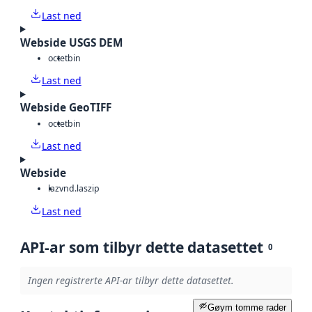
Last ned
Webside USGS DEM
octet
bin
Last ned
Webside GeoTIFF
octet
bin
Last ned
Webside
laz
vnd.laszip
Last ned
API-ar som tilbyr dette datasettet
0
Ingen registrerte API-ar tilbyr dette datasettet.
Gøym tomme rader