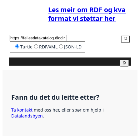
Les meir om RDF og kva
format vi støttar her
Kopier
Turtle
RDF/XML
JSON-LD
Kopier
Fann du det du leitte etter?
Ta kontakt
med oss her, eller spør om hjelp i
Datalandsbyen
.