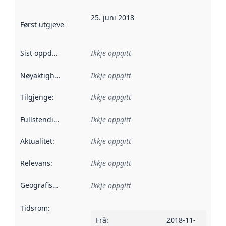
25. juni 2018
Først utgjeve
:
Denne datoen seier når dataa i dette datasettet 
Sist oppdatert
:
Ikkje oppgitt
Nøyaktigheit
:
Ikkje oppgitt
Tilgjenge
:
Ikkje oppgitt
Fullstendigheit
:
Ikkje oppgitt
Aktualitet
:
Ikkje oppgitt
Relevans
:
Ikkje oppgitt
Geografisk område
:
Ikkje oppgitt
Tidsrom
:
Frå
:
2018-11-