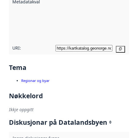
Metadatakvalitet
:
hjelp av
metadata.
Les meir om
metadatakvalitet
her
URI:
Kopier
Tema
Regionar og byar
Nøkkelord
Ikkje oppgitt
Diskusjonar på Datalandsbyen
0