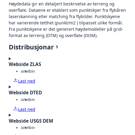
Høydedata gir en detaljert beskrivelse av terreng og
overflate. Dataene er etablert som punktskyer fra flybåren
laserskanning eller matching fra flybilder. Punktskyene
har varierende tetthet (punkt/m2 ) tilpasset ulike formål.
Fra punktskyene er det generert høydemodeller på grid-
format av terreng (DTM) og overflate (DOM).
Distribusjonar
5
Webside ZLAS
octet
bin
Last ned
Webside DTED
octet
bin
Last ned
Webside USGS DEM
octet
bin