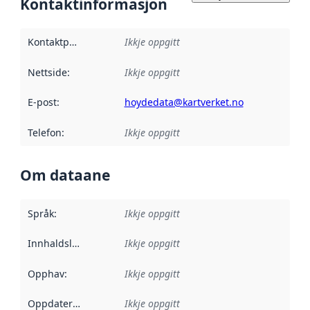
Kontaktinformasjon
Kontaktpunkt
:
Ikkje oppgitt
Nettside
:
Ikkje oppgitt
E-post
:
hoydedata@kartverket.no
Telefon
:
Ikkje oppgitt
Om dataane
Språk
:
Ikkje oppgitt
Innhaldsleverandørar
Ikkje oppgitt
:
Opphav
:
Ikkje oppgitt
Oppdateringsfrekvens
Ikkje oppgitt
: