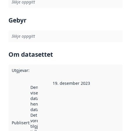
Ikkje oppgitt
Gebyr
Ikkje oppgitt
Om datasettet
Utgjevar
:
19. desember 2023
Denne datoen
viser når
datasettet vart
henta inn av
data.norge.no.
Det kan ha
vore
Publisert
:
tilgjengeleg