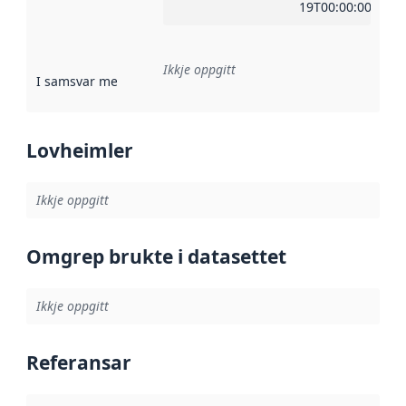
19T00:00:00Z
Ikkje oppgitt
I samsvar med
:
Referanse til ei implementeringsregel eller an
Lovheimler
Ikkje oppgitt
Omgrep brukte i datasettet
Ikkje oppgitt
Referansar