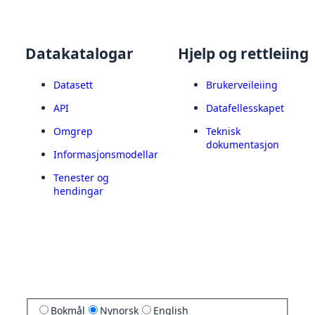
Datakatalogar
Hjelp og rettleiing
Datasett
Brukerveileiing
API
Datafellesskapet
Omgrep
Teknisk
dokumentasjon
Informasjonsmodellar
Tenester og
hendingar
Bokmål
Nynorsk
English