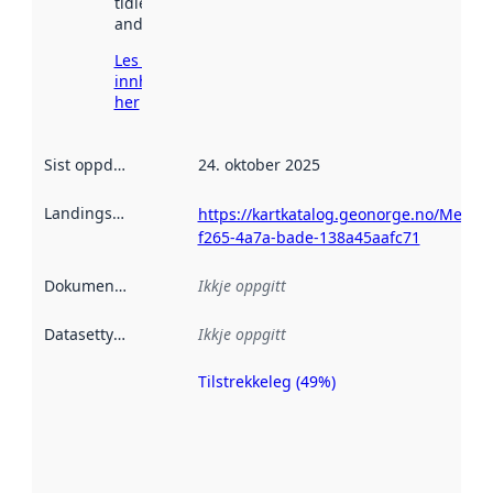
tidlegare
andre stader.
Les meir om
innhenting
her
Sist oppdatert
:
24. oktober 2025
Landingsside
:
https://kartkatalog.geonorge.no/Metad
f265-4a7a-bade-138a45aafc71
Dokumentasjon
:
Ikkje oppgitt
Datasettype
:
Ikkje oppgitt
Tilstrekkeleg (49%)
Metadatakvalitet
er ein indikator
på kor godt
datasettene er
beskrive ved