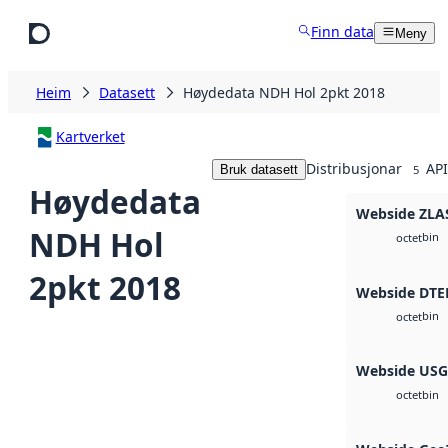
Hopp til hovudinnhald
Finn data
Meny
Heim
Datasett
Høydedata NDH Hol 2pkt 2018
Kartverket
Distribusjonar
API
Bruk datasett
5
Høydedata
Webside ZLA
NDH Hol
bin
octet
2pkt 2018
Webside DTE
bin
octet
Webside US
bin
octet