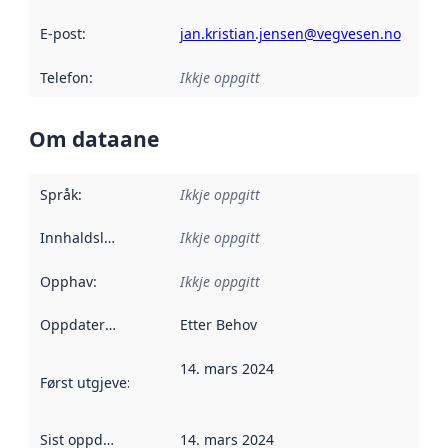
E-post
:
jan.kristian.jensen@vegvesen.no
Telefon
:
Ikkje oppgitt
Om dataane
Språk
:
Ikkje oppgitt
Innhaldsleverandørar
Ikkje oppgitt
:
Opphav
:
Ikkje oppgitt
Oppdateringsfrekvens
Etter Behov
:
14. mars 2024
Først utgjeve
:
Denne datoen seier når dataa i dette datasettet 
Sist oppdatert
:
14. mars 2024