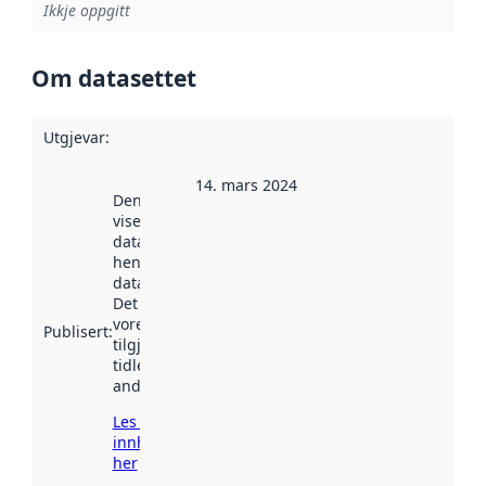
Ikkje oppgitt
Om datasettet
Utgjevar
:
14. mars 2024
Denne datoen
viser når
datasettet vart
henta inn av
data.norge.no.
Det kan ha
vore
Publisert
:
tilgjengeleg
tidlegare
andre stader.
Les meir om
innhenting
her