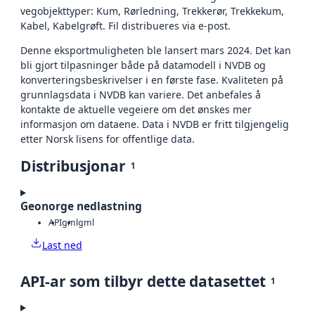
vegobjekttyper: Kum, Rørledning, Trekkerør, Trekkekum,
Kabel, Kabelgrøft. Fil distribueres via e-post.
Denne eksportmuligheten ble lansert mars 2024. Det kan
bli gjort tilpasninger både på datamodell i NVDB og
konverteringsbeskrivelser i en første fase. Kvaliteten på
grunnlagsdata i NVDB kan variere. Det anbefales å
kontakte de aktuelle vegeiere om det ønskes mer
informasjon om dataene. Data i NVDB er fritt tilgjengelig
etter Norsk lisens for offentlige data.
Distribusjonar
1
Geonorge nedlastning
API
gml
gml
Last ned
API-ar som tilbyr dette datasettet
1