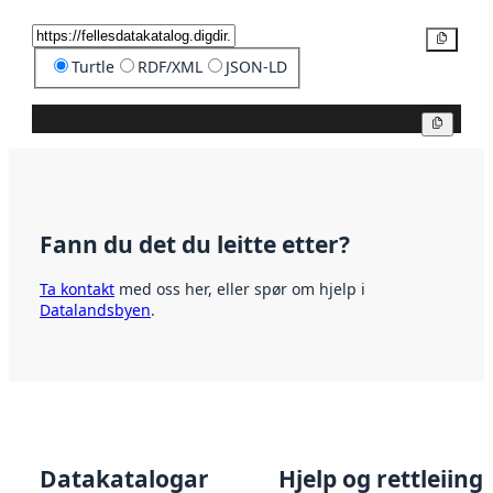
Kopier
Turtle
RDF/XML
JSON-LD
Kopier
Fann du det du leitte etter?
Ta kontakt
med oss her, eller spør om hjelp i
Datalandsbyen
.
Datakatalogar
Hjelp og rettleiing