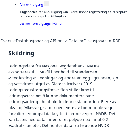
Allmenn tilgang
Tilgjengeleg for alle. Tilgang kan likevel krevje registrering og førespu
registrering og/eller API-nøklar.
Les meir om tilgangsnivå her
Oversikt
Distribusjonar og API-ar
Detaljar
Diskusjonar
RDF
2
0
Skildring
Ledningsdata fra Nasjonal vegdatabank (NVDB)
eksporteres til GML-fil i henhold til standarden
«Stedfesting av ledninger og andre anlegg i grunnen, sjø
og vassdrag» utgitt av Statens kartverk 2019.
Lednigsregistreringsforskriften stiller krav til
ledningseiere om å kunne dokumentere sine
ledningsanlegg i henhold til denne standarden. Eiere av
riks- og fylkesveg, samt noen eiere av kommunale veger
forvalter ledningsdata knyttet til egne veger i NVDB. Det
kan lastes ned data innenfor et polygon på inntil 0,2
kvadratkilometer. Det hentes data fra følgende NVDB-