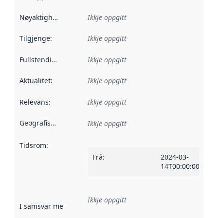
Nøyaktigheit
:
Ikkje oppgitt
Tilgjenge
:
Ikkje oppgitt
Fullstendigheit
:
Ikkje oppgitt
Aktualitet
:
Ikkje oppgitt
Relevans
:
Ikkje oppgitt
Geografisk område
:
Ikkje oppgitt
Tidsrom
:
Frå
:
2024-03-
14T00:00:00Z
Ikkje oppgitt
I samsvar med
:
Referanse til ei implementeringsregel eller an