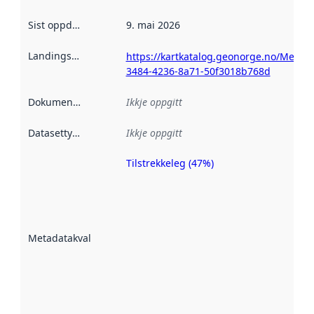
Sist oppdatert
:
9. mai 2026
Landingsside
:
https://kartkatalog.geonorge.no/Metada
3484-4236-8a71-50f3018b768d
Dokumentasjon
:
Ikkje oppgitt
Datasettype
:
Ikkje oppgitt
Tilstrekkeleg (47%)
Metadatakvalitet
er ein indikator
på kor godt
datasettene er
beskrive ved
Metadatakvalitet
:
hjelp av
metadata.
Les meir om
metadatakvalitet
her