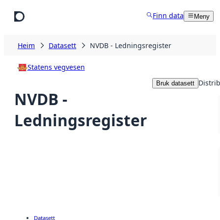
Hopp til hovudinnhald
Finn data
Meny
Heim
Datasett
NVDB - Ledningsregister
Statens vegvesen
Distri
Bruk datasett
NVDB -
Ledningsregister
Datasett