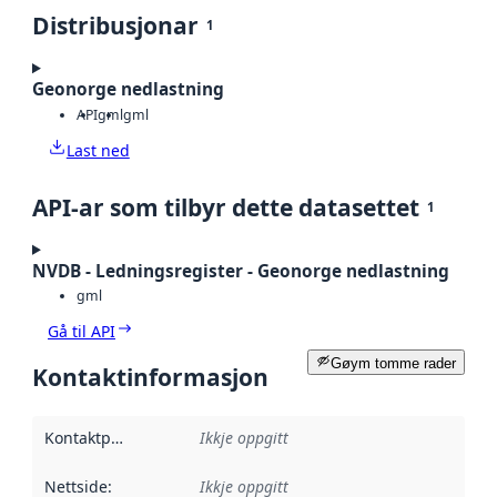
Distribusjonar
1
Geonorge nedlastning
API
gml
gml
Last ned
API-ar som tilbyr dette datasettet
1
NVDB - Ledningsregister - Geonorge nedlastning
gml
Gå til API
Gøym tomme rader
Kontaktinformasjon
Kontaktpunkt
:
Ikkje oppgitt
Nettside
:
Ikkje oppgitt