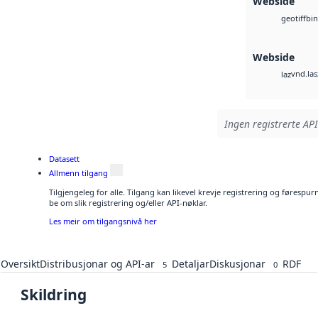
Webside
bin
geotiff
Webside
vnd.las
laz
Ingen registrerte API
Datasett
Allmenn tilgang
Tilgjengeleg for alle. Tilgang kan likevel krevje registrering og førespu
be om slik registrering og/eller API-nøklar.
Les meir om tilgangsnivå her
Oversikt
Distribusjonar og API-ar
Detaljar
Diskusjonar
RDF
5
0
Skildring