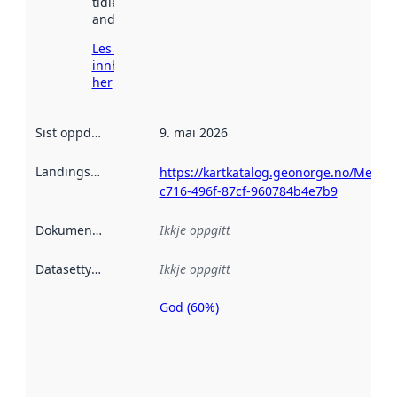
tidlegare
andre stader.
Les meir om
innhenting
her
Sist oppdatert
:
9. mai 2026
Landingsside
:
https://kartkatalog.geonorge.no/Metad
c716-496f-87cf-960784b4e7b9
Dokumentasjon
:
Ikkje oppgitt
Datasettype
:
Ikkje oppgitt
God (60%)
Metadatakvalitet
er ein indikator
på kor godt
datasettene er
beskrive ved