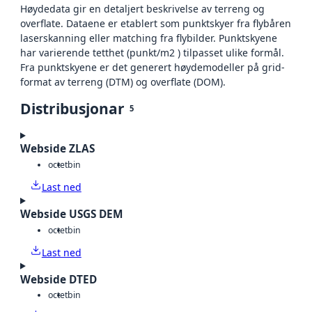
Høydedata gir en detaljert beskrivelse av terreng og
overflate. Dataene er etablert som punktskyer fra flybåren
laserskanning eller matching fra flybilder. Punktskyene
har varierende tetthet (punkt/m2 ) tilpasset ulike formål.
Fra punktskyene er det generert høydemodeller på grid-
format av terreng (DTM) og overflate (DOM).
Distribusjonar
5
Webside ZLAS
octet
bin
Last ned
Webside USGS DEM
octet
bin
Last ned
Webside DTED
octet
bin