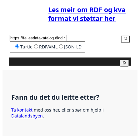
Les meir om RDF og kva
format vi støttar her
Kopier
Turtle
RDF/XML
JSON-LD
Kopier
Fann du det du leitte etter?
Ta kontakt
med oss her, eller spør om hjelp i
Datalandsbyen
.