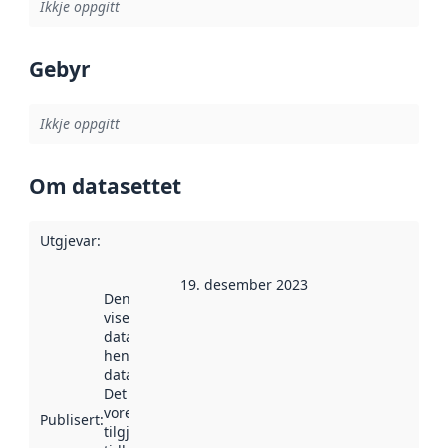
Ikkje oppgitt
Gebyr
Ikkje oppgitt
Om datasettet
Utgjevar
:
19. desember 2023
Denne datoen
viser når
datasettet vart
henta inn av
data.norge.no.
Det kan ha
vore
Publisert
:
tilgjengeleg