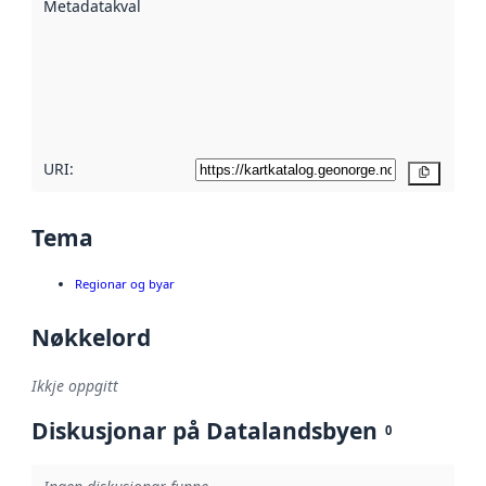
Metadatakvalitet
:
hjelp av
metadata.
Les meir om
metadatakvalitet
her
URI:
Kopier
Tema
Regionar og byar
Nøkkelord
Ikkje oppgitt
Diskusjonar på Datalandsbyen
0