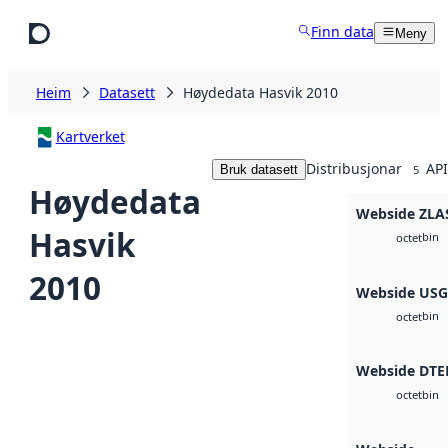
Hopp til hovudinnhald
Finn data
Meny
Heim
Datasett
Høydedata Hasvik 2010
Kartverket
Distribusjonar
API
Bruk datasett
5
Høydedata
Webside ZLA
Hasvik
bin
octet
2010
Webside US
bin
octet
Webside DTE
bin
octet