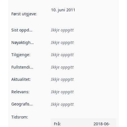
10. juni 2011
Først utgjeve
:
Denne datoen seier når dataa i dette datasettet 
Sist oppdatert
:
Ikkje oppgitt
Nøyaktigheit
:
Ikkje oppgitt
Tilgjenge
:
Ikkje oppgitt
Fullstendigheit
:
Ikkje oppgitt
Aktualitet
:
Ikkje oppgitt
Relevans
:
Ikkje oppgitt
Geografisk område
:
Ikkje oppgitt
Tidsrom
:
Frå
:
2018-06-