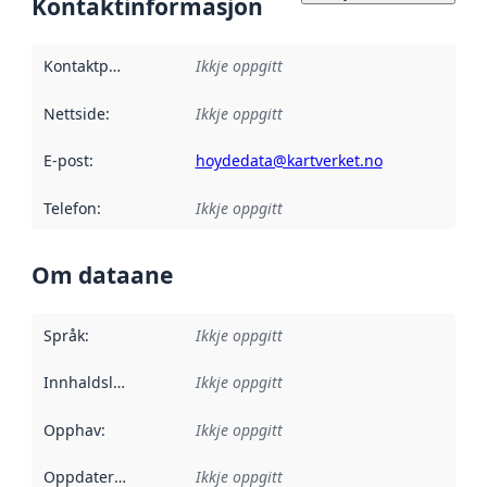
Kontaktinformasjon
Kontaktpunkt
:
Ikkje oppgitt
Nettside
:
Ikkje oppgitt
E-post
:
hoydedata@kartverket.no
Telefon
:
Ikkje oppgitt
Om dataane
Språk
:
Ikkje oppgitt
Innhaldsleverandørar
Ikkje oppgitt
:
Opphav
:
Ikkje oppgitt
Oppdateringsfrekvens
Ikkje oppgitt
: