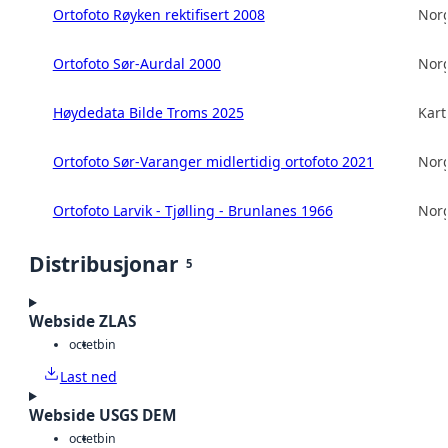
Ortofoto Røyken rektifisert 2008
Norg
Ortofoto Sør-Aurdal 2000
Norg
Høydedata Bilde Troms 2025
Kart
Ortofoto Sør-Varanger midlertidig ortofoto 2021
Norg
Ortofoto Larvik - Tjølling - Brunlanes 1966
Norg
Distribusjonar
5
Webside ZLAS
octet
bin
Last ned
Webside USGS DEM
octet
bin