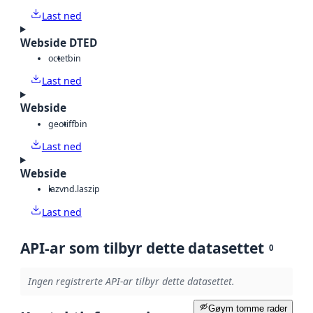
Last ned
Webside DTED
octet
bin
Last ned
Webside
geotiff
bin
Last ned
Webside
laz
vnd.laszip
Last ned
API-ar som tilbyr dette datasettet
0
Ingen registrerte API-ar tilbyr dette datasettet.
Gøym tomme rader