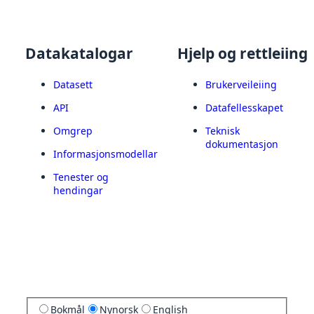
Datakatalogar
Hjelp og rettleiing
Datasett
Brukerveileiing
API
Datafellesskapet
Omgrep
Teknisk
dokumentasjon
Informasjonsmodellar
Tenester og
hendingar
Bokmål
Nynorsk
English