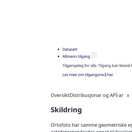
Datasett
Allmenn tilgang
Tilgjengeleg for alle. Tilgang kan likeve
Les meir om tilgangsnivå her
Oversikt
Distribusjonar og API-ar
8
Skildring
Ortofoto har samme geometriske egen
ortofotostandarder egnet til forskj