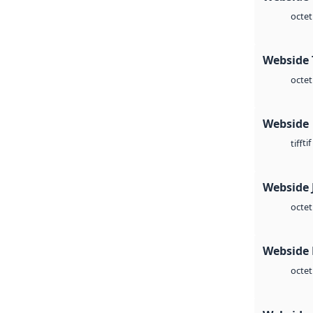
octet
Webside 
octet
Webside
tif
tiff
Webside 
octet
Webside
octet