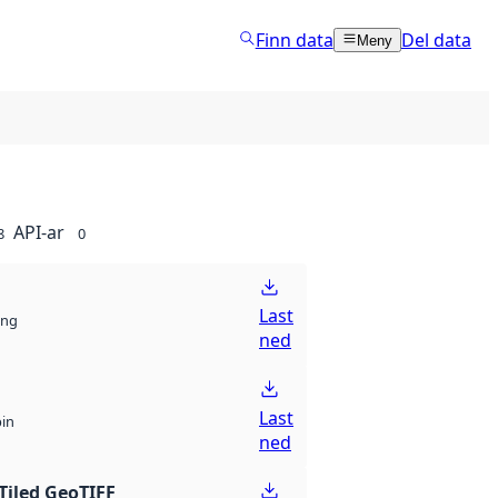
Finn data
Del data
Meny
API-ar
8
0
Last
ng
ned
Last
bin
ned
Tiled GeoTIFF