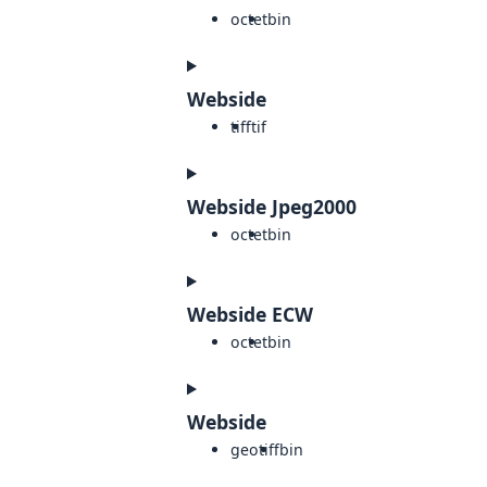
octet
bin
Webside
tiff
tif
Webside Jpeg2000
octet
bin
Webside ECW
octet
bin
Webside
geotiff
bin