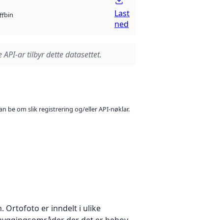
Last
bin
ff
ned
 API-ar tilbyr dette datasettet.
n be om slik registrering og/eller API-nøklar.
Ortofoto er inndelt i ulike
utbyggingsområder der det er behov