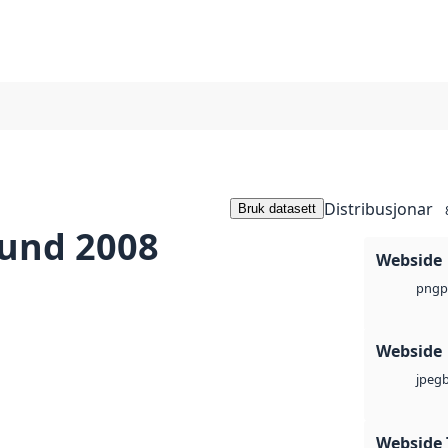
Distribusjonar
Bruk datasett
sund 2008
Webside
p
png
Webside
jpeg
Webside 