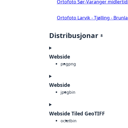
Ortofoto Sør-Varanger midlertid
Ortofoto Larvik - Tjølling - Brunl
Distribusjonar
8
Webside
png
png
Webside
jpeg
bin
Webside Tiled GeoTIFF
octet
bin