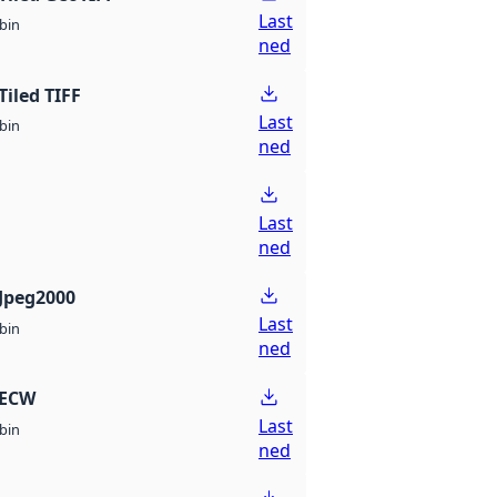
Last
bin
ned
Tiled TIFF
Last
bin
ned
Last
ned
Jpeg2000
Last
bin
ned
 ECW
Last
bin
ned