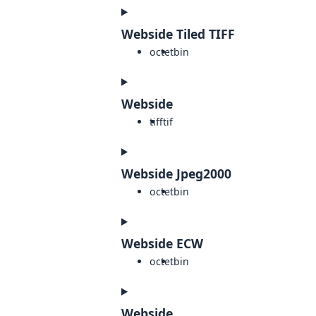
Webside Tiled TIFF
octet
bin
Webside
tiff
tif
Webside Jpeg2000
octet
bin
Webside ECW
octet
bin
Webside