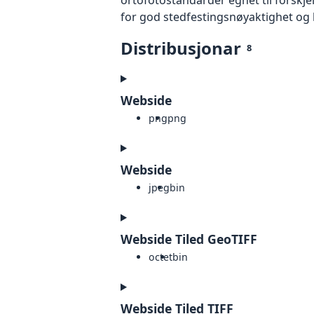
for god stedfestingsnøyaktighet og 
Distribusjonar
8
Webside
png
png
Webside
jpeg
bin
Webside Tiled GeoTIFF
octet
bin
Webside Tiled TIFF