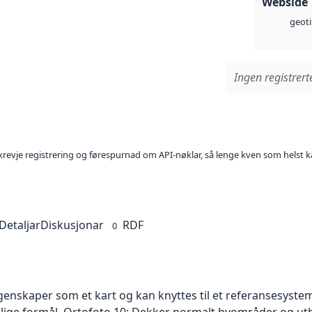
Webside
geoti
Ingen registrerte
l krevje registrering og førespurnad om API-nøklar, så lenge kven som helst ka
Detaljar
Diskusjonar
RDF
0
skaper som et kart og kan knyttes til et referansesystem. 
ellige formål. Ortofoto 10: Dekker normalt byområder og 