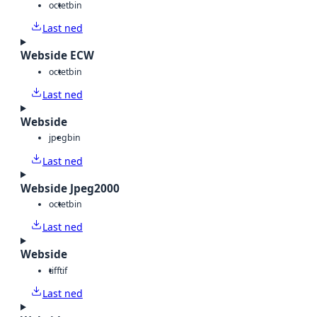
octet
bin
Last ned
Webside ECW
octet
bin
Last ned
Webside
jpeg
bin
Last ned
Webside Jpeg2000
octet
bin
Last ned
Webside
tiff
tif
Last ned