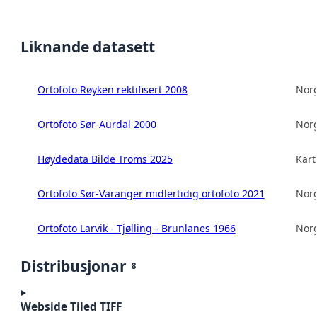
Liknande datasett
Ortofoto Røyken rektifisert 2008
Norg
Ortofoto Sør-Aurdal 2000
Norg
Høydedata Bilde Troms 2025
Kart
Ortofoto Sør-Varanger midlertidig ortofoto 2021
Norg
Ortofoto Larvik - Tjølling - Brunlanes 1966
Norg
Distribusjonar
8
Webside Tiled TIFF