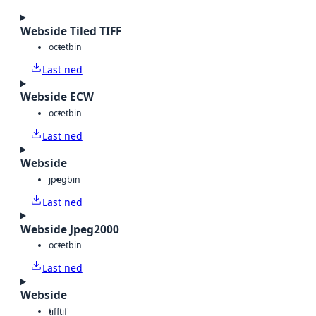
Webside Tiled TIFF
octet
bin
Last ned
Webside ECW
octet
bin
Last ned
Webside
jpeg
bin
Last ned
Webside Jpeg2000
octet
bin
Last ned
Webside
tiff
tif