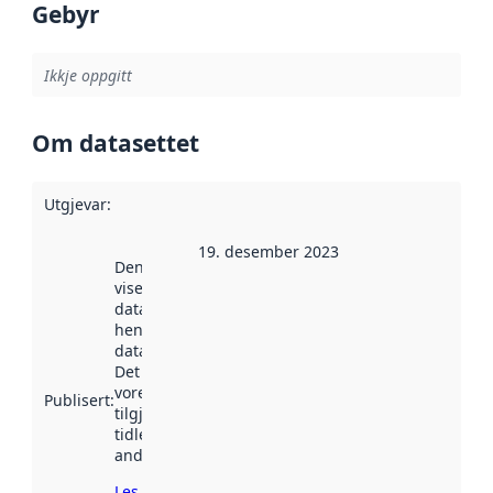
Gebyr
Ikkje oppgitt
Om datasettet
Utgjevar
:
19. desember 2023
Denne datoen
viser når
datasettet vart
henta inn av
data.norge.no.
Det kan ha
vore
Publisert
:
tilgjengeleg
tidlegare
andre stader.
Les meir om