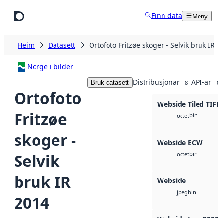
Hopp til hovudinnhald
Finn data
Meny
Heim
Datasett
Ortofoto Fritzøe skoger - Selvik bruk IR
Norge i bilder
Distribusjonar
API-ar
Bruk datasett
8
Ortofoto
Webside Tiled TIF
Fritzøe
bin
octet
skoger -
Webside ECW
bin
Selvik
octet
bruk IR
Webside
bin
jpeg
2014