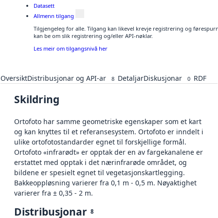
Datasett
Allmenn tilgang
Tilgjengeleg for alle. Tilgang kan likevel krevje registrering og førespu
kan be om slik registrering og/eller API-nøklar.
Les meir om tilgangsnivå her
Oversikt
Distribusjonar og API-ar
Detaljar
Diskusjonar
RDF
8
0
Skildring
Ortofoto har samme geometriske egenskaper som et kart
og kan knyttes til et referansesystem. Ortofoto er inndelt i
ulike ortofotostandarder egnet til forskjellige formål.
Ortofoto «infrarødt» er opptak der en av fargekanalene er
erstattet med opptak i det nærinfrarøde området, og
bildene er spesielt egnet til vegetasjonskartlegging.
Bakkeoppløsning varierer fra 0,1 m - 0,5 m. Nøyaktighet
varierer fra ± 0,35 - 2 m.
Distribusjonar
8