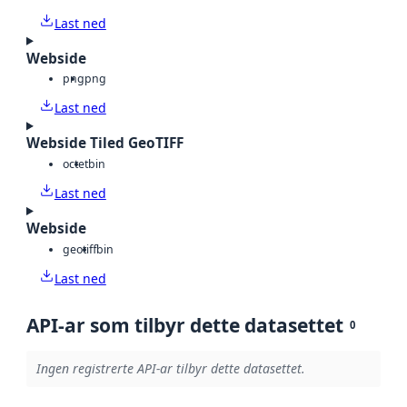
Last ned
Webside
png
png
Last ned
Webside Tiled GeoTIFF
octet
bin
Last ned
Webside
geotiff
bin
Last ned
API-ar som tilbyr dette datasettet
0
Ingen registrerte API-ar tilbyr dette datasettet.