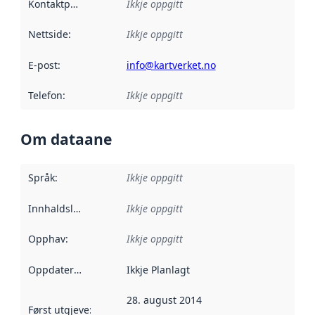
Kontaktpunkt
:
Ikkje oppgitt
Nettside
:
Ikkje oppgitt
E-post
:
info@kartverket.no
Telefon
:
Ikkje oppgitt
Om dataane
Språk
:
Ikkje oppgitt
Innhaldsleverandørar
Ikkje oppgitt
:
Opphav
:
Ikkje oppgitt
Oppdateringsfrekvens
Ikkje Planlagt
:
28. august 2014
Først utgjeve
:
Denne datoen seier når dataa i dette datasettet 