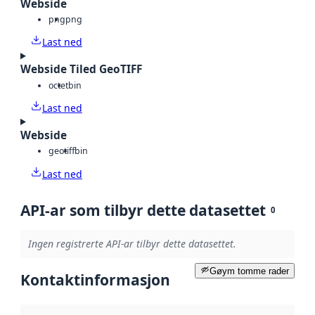
Webside
png
png
Last ned
Webside Tiled GeoTIFF
octet
bin
Last ned
Webside
geotiff
bin
Last ned
API-ar som tilbyr dette datasettet
0
Ingen registrerte API-ar tilbyr dette datasettet.
Gøym tomme rader
Kontaktinformasjon