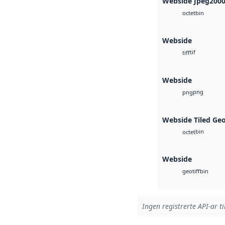
Webside Jpeg200
bin
octet
Webside
tif
tiff
Webside
png
png
Webside Tiled Ge
bin
octet
Webside
bin
geotiff
Ingen registrerte API-ar ti