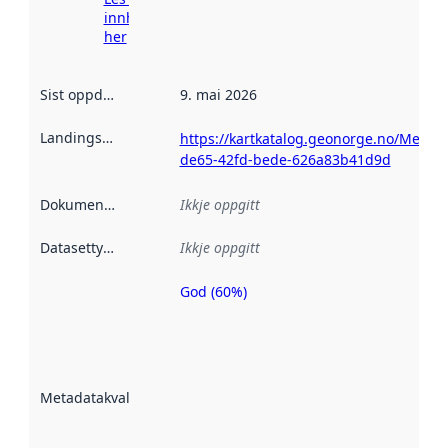
innhenting
her
Sist oppdatert
:
9. mai 2026
Landingsside
:
https://kartkatalog.geonorge.no/Metad
de65-42fd-bede-626a83b41d9d
Dokumentasjon
:
Ikkje oppgitt
Datasettype
:
Ikkje oppgitt
God (60%)
Metadatakvalitet
er ein indikator
på kor godt
datasettene er
beskrive ved
Metadatakvalitet
:
hjelp av
metadata.