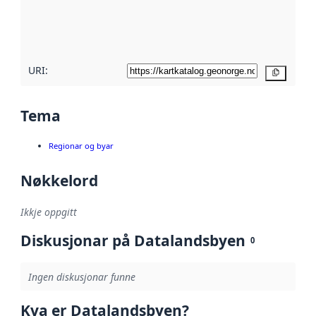
Les meir om
metadatakvalitet
her
URI:
Kopier
Tema
Regionar og byar
Nøkkelord
Ikkje oppgitt
Diskusjonar på Datalandsbyen
0
Ingen diskusjonar funne
Kva er Datalandsbyen?