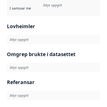
Ikkje oppgitt
I samsvar med
:
Referanse til ei implementeringsregel eller an
Lovheimler
Ikkje oppgitt
Omgrep brukte i datasettet
Ikkje oppgitt
Referansar
Ikkje oppgitt