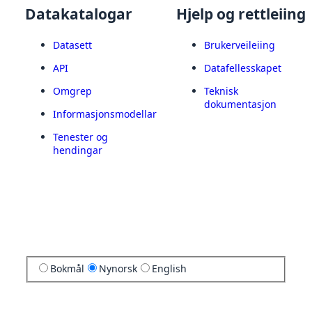
Datakatalogar
Hjelp og rettleiing
Datasett
Brukerveileiing
API
Datafellesskapet
Omgrep
Teknisk
dokumentasjon
Informasjonsmodellar
Tenester og
hendingar
Bokmål
Nynorsk
English