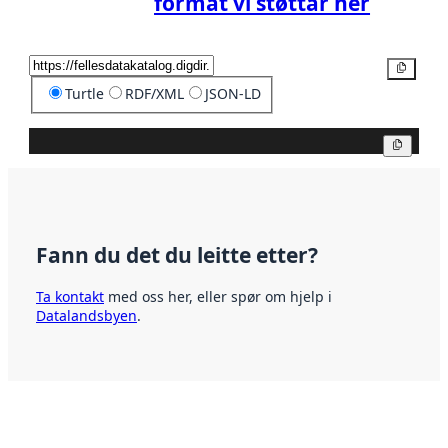
format vi støttar her
Kopier
Turtle
RDF/XML
JSON-LD
Kopier
Fann du det du leitte etter?
Ta kontakt
med oss her, eller spør om hjelp i
Datalandsbyen
.