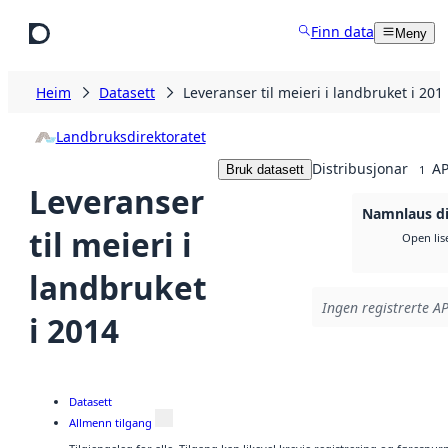
Hopp til hovudinnhald
Finn data
Meny
Heim
Datasett
Leveranser til meieri i landbruket i 201
Landbruksdirektoratet
Distribusjonar
AP
Bruk datasett
1
Leveranser
Namnlaus di
til meieri i
Open lis
landbruket
Ingen registrerte AP
i 2014
Datasett
Allmenn tilgang