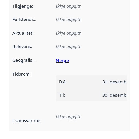
Tilgjenge
:
Ikkje oppgitt
Fullstendigheit
:
Ikkje oppgitt
Aktualitet
:
Ikkje oppgitt
Relevans
:
Ikkje oppgitt
Geografisk område
:
Norge
Tidsrom
:
Frå
:
31. desember 20
Til
:
30. desember 20
Ikkje oppgitt
I samsvar med
:
Referanse til ei implementeringsregel eller an