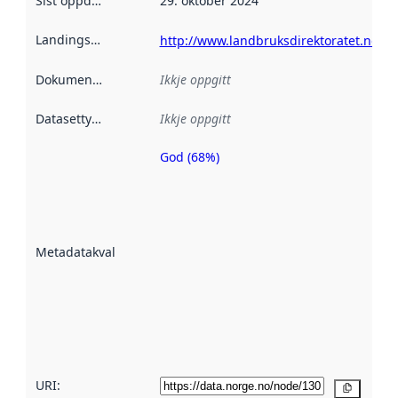
Sist oppdatert
:
29. oktober 2024
Landingsside
:
http://www.landbruksdirektoratet.no/
Dokumentasjon
:
Ikkje oppgitt
Datasettype
:
Ikkje oppgitt
God (68%)
Metadatakvalitet
er ein indikator
på kor godt
datasettene er
beskrive ved
Metadatakvalitet
:
hjelp av
metadata.
Les meir om
metadatakvalitet
her
URI:
Kopier