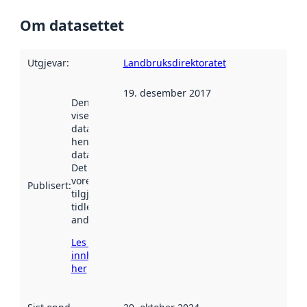
Om datasettet
Utgjevar
:
Landbruksdirektoratet
19. desember 2017
Denne datoen
viser når
datasettet vart
henta inn av
data.norge.no.
Det kan ha
vore
Publisert
:
tilgjengeleg
tidlegare
andre stader.
Les meir om
innhenting
her