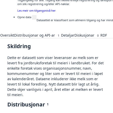
Tilgjengeleg for alle. Tilgang kan likevel krevje registrering og føresp
om slik registrering og/eller API-nøklar.
Les meir om tilgangsnivå her
Opne data
Datasettet er klassifisert som allmenn tilgang og har mins
Oversikt
Distribusjonar og API-ar
Detaljar
Diskusjonar
RDF
1
0
Skildring
Dette er datasett som viser leveranser av melk som er
levert fra jordbruksforetak til meieri i landbruket. For det
enkelte foretak vises organisasjonsnummer, navn,
kommunenummer og liter som er levert til meieri i løpet
av kalenderåret. Dataene inkluderer ikke melk som er
levert til lokal foredling. Nytt datasett blir lagt ut årlig.
Dette skjer vanligvis i april, året etter at melken er levert
til meieri.
Distribusjonar
1