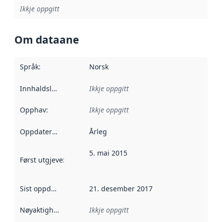
Ikkje oppgitt
Om dataane
Språk
:
Norsk
Innhaldsleverandørar
Ikkje oppgitt
:
Opphav
:
Ikkje oppgitt
Oppdateringsfrekvens
Årleg
:
5. mai 2015
Først utgjeve
:
Denne datoen seier når dataa i dette datasettet 
Sist oppdatert
:
21. desember 2017
Nøyaktigheit
:
Ikkje oppgitt