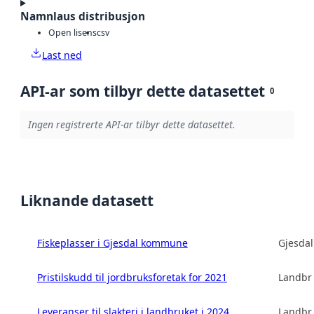
Namnlaus distribusjon
Open lisens
csv
Last ned
API-ar som tilbyr dette datasettet
0
Ingen registrerte API-ar tilbyr dette datasettet.
Liknande datasett
Fiskeplasser i Gjesdal kommune
Gjesda
Pristilskudd til jordbruksforetak for 2021
Landbru
Leveranser til slakteri i landbruket i 2024
Landbru