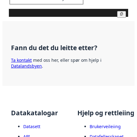
Kopier
Fann du det du leitte etter?
Ta kontakt
med oss her, eller spør om hjelp i
Datalandsbyen
.
Datakatalogar
Hjelp og rettleiing
Datasett
Brukerveileiing
API
Datafellesskapet