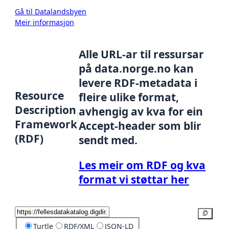
Gå til Datalandsbyen
Meir informasjon
Alle URL-ar til ressursar
på data.norge.no kan
levere RDF-metadata i
Resource
fleire ulike format,
Description
avhengig av kva for ein
Framework
Accept-header som blir
(RDF)
sendt med.
Les meir om RDF og kva
format vi støttar her
Kopier
Turtle
RDF/XML
JSON-LD