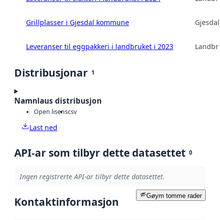
Grillplasser i Gjesdal kommune
Gjesda
Leveranser til eggpakkeri i landbruket i 2023
Landbru
Distribusjonar
1
Namnlaus distribusjon
Open lisens
csv
Last ned
API-ar som tilbyr dette datasettet
0
Ingen registrerte API-ar tilbyr dette datasettet.
Gøym tomme rader
Kontaktinformasjon