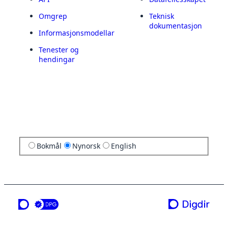
Omgrep
Teknisk
dokumentasjon
Informasjonsmodellar
Tenester og
hendingar
Bokmål
Nynorsk
English
ei teneste frå