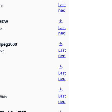
Last
bin
ned
 ECW
Last
bin
ned
Jpeg2000
Last
bin
ned
Last
ned
Last
bin
ff
ned