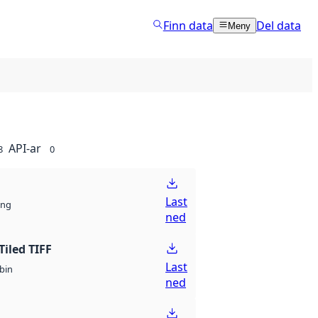
Finn data
Del data
Meny
API-ar
8
0
Last
ng
ned
Tiled TIFF
Last
bin
ned