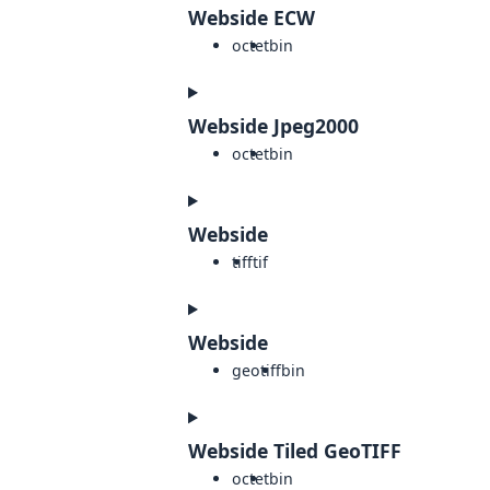
Webside ECW
octet
bin
Webside Jpeg2000
octet
bin
Webside
tiff
tif
Webside
geotiff
bin
Webside Tiled GeoTIFF
octet
bin