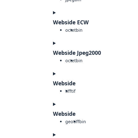
Webside ECW
octet
bin
Webside Jpeg2000
octet
bin
Webside
tiff
tif
Webside
geotiff
bin