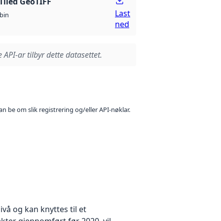
Tiled GeoTIFF
Last
bin
ned
 API-ar tilbyr dette datasettet.
n be om slik registrering og/eller API-nøklar.
å og kan knyttes til et
kter gjennomført før 2020, vil