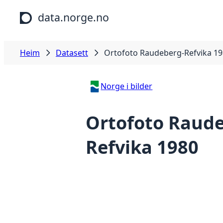
Hopp til hovudinnhald
data.norge.no
Heim
Datasett
Ortofoto Raudeberg-Refvika 1
Norge i bilder
Ortofoto Raud
Refvika 1980