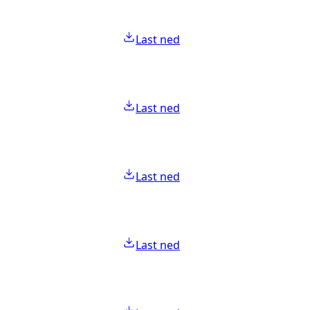
Last ned
Last ned
Last ned
Last ned