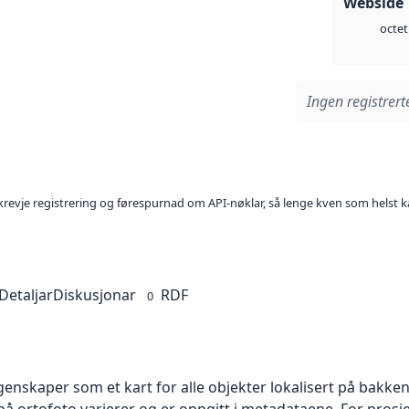
Webside 
octet
Ingen registrerte
l krevje registrering og førespurnad om API-nøklar, så lenge kven som helst ka
Detaljar
Diskusjonar
RDF
0
skaper som et kart for alle objekter lokalisert på bakkeniv
 ortofoto varierer og er oppgitt i metadataene. For prosje