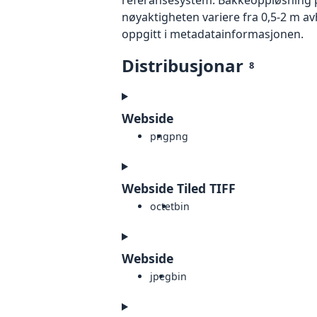
nøyaktigheten variere fra 0,5-2 m a
oppgitt i metadatainformasjonen.
Distribusjonar
8
Webside
png
png
Webside Tiled TIFF
octet
bin
Webside
jpeg
bin