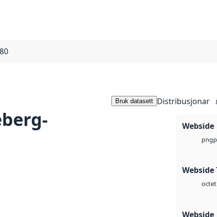
980
Distribusjonar
Bruk datasett
eberg-
Webside
p
png
Webside 
octet
Webside