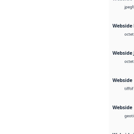
jpeg
Webside
octet
Webside 
octet
Webside
tif
tiff
Webside
geoti