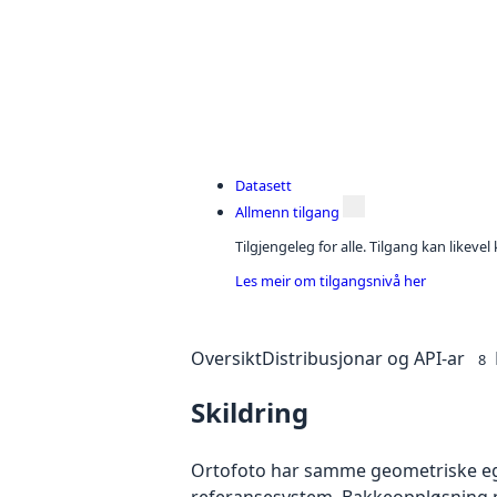
Datasett
Allmenn tilgang
Tilgjengeleg for alle. Tilgang kan likeve
Les meir om tilgangsnivå her
Oversikt
Distribusjonar og API-ar
8
Skildring
Ortofoto har samme geometriske egen
referansesystem. Bakkeoppløsning på