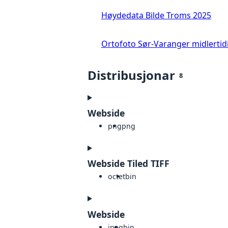
Høydedata Bilde Troms 2025
Ortofoto Sør-Varanger midlertid
Distribusjonar
8
Webside
png
png
Webside Tiled TIFF
octet
bin
Webside
jpeg
bin