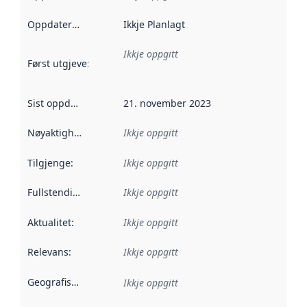
Oppdateringsfrekvens
Ikkje Planlagt
:
Ikkje oppgitt
Først utgjeve
:
Denne datoen seier når dataa i dette datasettet 
Sist oppdatert
:
21. november 2023
Nøyaktigheit
:
Ikkje oppgitt
Tilgjenge
:
Ikkje oppgitt
Fullstendigheit
:
Ikkje oppgitt
Aktualitet
:
Ikkje oppgitt
Relevans
:
Ikkje oppgitt
Geografisk område
:
Ikkje oppgitt