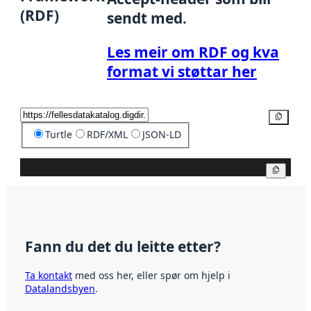
(RDF)
sendt med.
Les meir om RDF og kva
format vi støttar her
Kopier
Turtle
RDF/XML
JSON-LD
Kopier
Fann du det du leitte etter?
Ta kontakt
med oss her, eller spør om hjelp i
Datalandsbyen
.