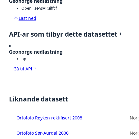
Geonorge nedlastning
Open lisens
API
tiff
tif
Last ned
API-ar som tilbyr dette datasettet
1
Geonorge nedlastning
ppt
Gå til API
Liknande datasett
Ortofoto Røyken rektifisert 2008
Norg
Ortofoto Sør-Aurdal 2000
Norg