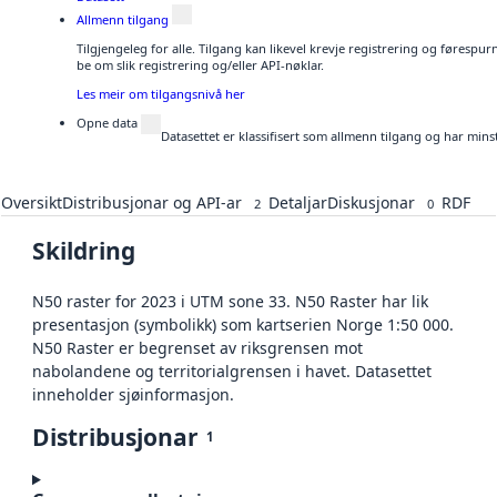
Allmenn tilgang
Tilgjengeleg for alle. Tilgang kan likevel krevje registrering og førespu
be om slik registrering og/eller API-nøklar.
Les meir om tilgangsnivå her
Opne data
Datasettet er klassifisert som allmenn tilgang og har mins
Oversikt
Distribusjonar og API-ar
Detaljar
Diskusjonar
RDF
2
0
Skildring
N50 raster for 2023 i UTM sone 33. N50 Raster har lik
presentasjon (symbolikk) som kartserien Norge 1:50 000.
N50 Raster er begrenset av riksgrensen mot
nabolandene og territorialgrensen i havet. Datasettet
inneholder sjøinformasjon.
Distribusjonar
1