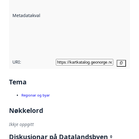
datasettene er
beskrive ved
Metadatakvalitet
:
hjelp av
metadata.
Les meir om
metadatakvalitet
her
URI:
Kopier
Tema
Regionar og byar
Nøkkelord
Ikkje oppgitt
Diskusjonar på Datalandsbyen
0