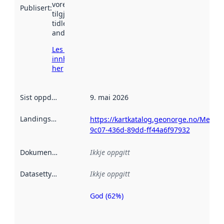
vore
Publisert
:
tilgjengeleg
tidlegare
andre stader.
Les meir om
innhenting
her
Sist oppdatert
:
9. mai 2026
Landingsside
:
https://kartkatalog.geonorge.no/Metad
9c07-436d-89dd-ff44a6f97932
Dokumentasjon
:
Ikkje oppgitt
Datasettype
:
Ikkje oppgitt
God (62%)
Metadatakvalitet
er ein indikator
på kor godt