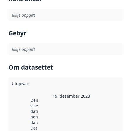
Ikkje oppgitt
Gebyr
Ikkje oppgitt
Om datasettet
Utgjevar
:
19. desember 2023
Denne datoen
viser når
datasettet vart
henta inn av
data.norge.no.
Det kan ha