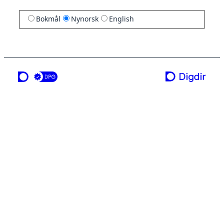
Bokmål
Nynorsk
English
ei teneste frå