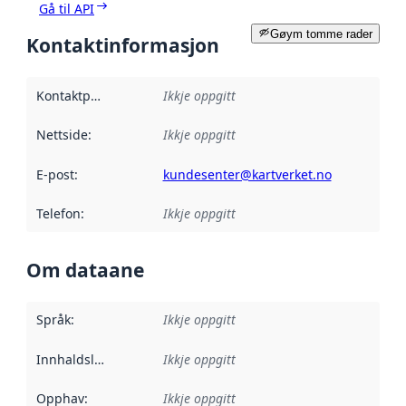
Gå til API
Gøym tomme rader
Kontaktinformasjon
Kontaktpunkt
:
Ikkje oppgitt
Nettside
:
Ikkje oppgitt
E-post
:
kundesenter@kartverket.no
Telefon
:
Ikkje oppgitt
Om dataane
Språk
:
Ikkje oppgitt
Innhaldsleverandørar
Ikkje oppgitt
:
Opphav
:
Ikkje oppgitt