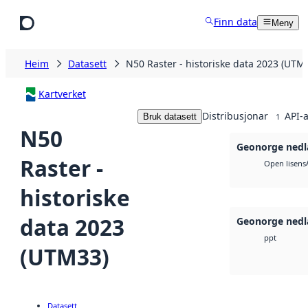
Hopp til hovudinnhald
Finn data
Meny
Heim
Datasett
N50 Raster - historiske data 2023 (UTM
Kartverket
Distribusjonar
API-a
Bruk datasett
1
N50
Geonorge nedl
Raster -
Open lisens
historiske
data 2023
Geonorge nedl
ppt
(UTM33)
Datasett