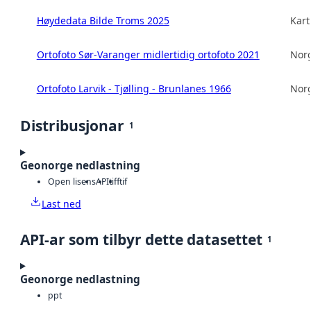
Høydedata Bilde Troms 2025
Kart
Ortofoto Sør-Varanger midlertidig ortofoto 2021
Norg
Ortofoto Larvik - Tjølling - Brunlanes 1966
Norg
Distribusjonar
1
Geonorge nedlastning
Open lisens
API
tiff
tif
Last ned
API-ar som tilbyr dette datasettet
1
Geonorge nedlastning
ppt