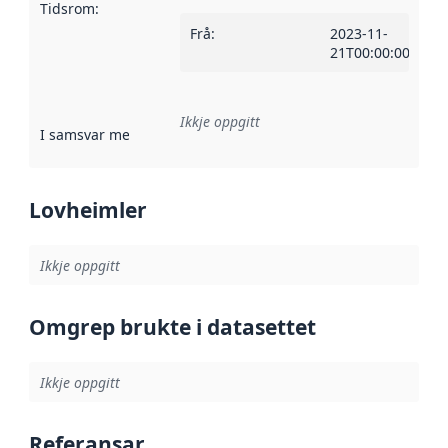
Tidsrom
:
Frå
:
2023-11-
21T00:00:00Z
Ikkje oppgitt
I samsvar med
:
Referanse til ei implementeringsregel eller an
Lovheimler
Ikkje oppgitt
Omgrep brukte i datasettet
Ikkje oppgitt
Referansar