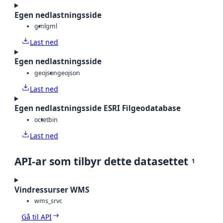
Egen nedlastningsside
gml
gml
Last ned
Egen nedlastningsside
geojson
geojson
Last ned
Egen nedlastningsside ESRI Filgeodatabase
octet
bin
Last ned
API-ar som tilbyr dette datasettet
1
Vindressurser WMS
wms_srvc
Gå til API