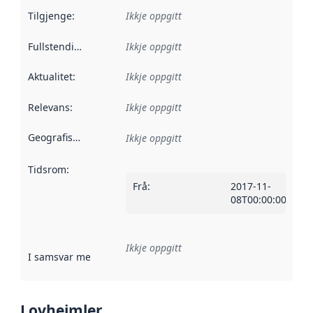
Tilgjenge
:
Ikkje oppgitt
Fullstendigheit
:
Ikkje oppgitt
Aktualitet
:
Ikkje oppgitt
Relevans
:
Ikkje oppgitt
Geografisk område
:
Ikkje oppgitt
Tidsrom
:
Frå
:
2017-11-
08T00:00:00Z
Ikkje oppgitt
I samsvar med
:
Referanse til ei implementeringsregel eller an
Lovheimler