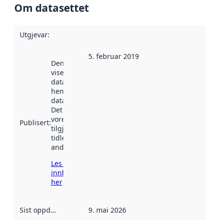
Om datasettet
Utgjevar
:
5. februar 2019
Denne datoen
viser når
datasettet vart
henta inn av
data.norge.no.
Det kan ha
vore
Publisert
:
tilgjengeleg
tidlegare
andre stader.
Les meir om
innhenting
her
Sist oppdatert
:
9. mai 2026