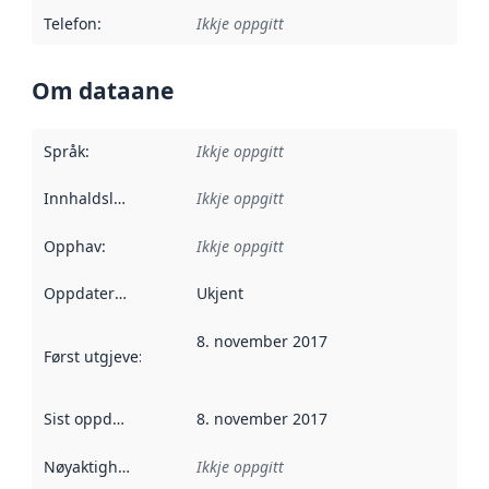
Telefon
:
Ikkje oppgitt
Om dataane
Språk
:
Ikkje oppgitt
Innhaldsleverandørar
Ikkje oppgitt
:
Opphav
:
Ikkje oppgitt
Oppdateringsfrekvens
Ukjent
:
8. november 2017
Først utgjeve
:
Denne datoen seier når dataa i dette datasettet 
Sist oppdatert
:
8. november 2017
Nøyaktigheit
:
Ikkje oppgitt