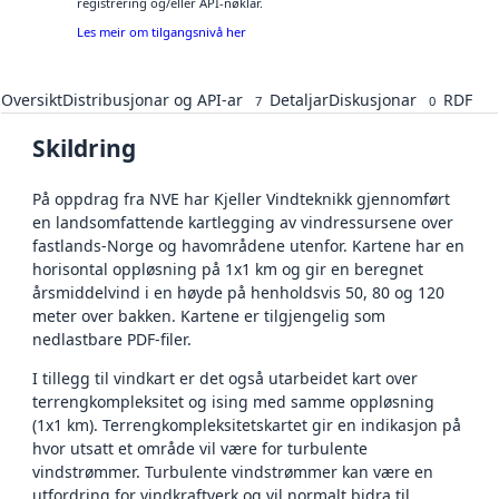
registrering og/eller API-nøklar.
Les meir om tilgangsnivå her
Oversikt
Distribusjonar og API-ar
Detaljar
Diskusjonar
RDF
7
0
Skildring
På oppdrag fra NVE har Kjeller Vindteknikk gjennomført
en landsomfattende kartlegging av vindressursene over
fastlands-Norge og havområdene utenfor. Kartene har en
horisontal oppløsning på 1x1 km og gir en beregnet
årsmiddelvind i en høyde på henholdsvis 50, 80 og 120
meter over bakken. Kartene er tilgjengelig som
nedlastbare PDF-filer.
I tillegg til vindkart er det også utarbeidet kart over
terrengkompleksitet og ising med samme oppløsning
(1x1 km). Terrengkompleksitetskartet gir en indikasjon på
hvor utsatt et område vil være for turbulente
vindstrømmer. Turbulente vindstrømmer kan være en
utfordring for vindkraftverk og vil normalt bidra til