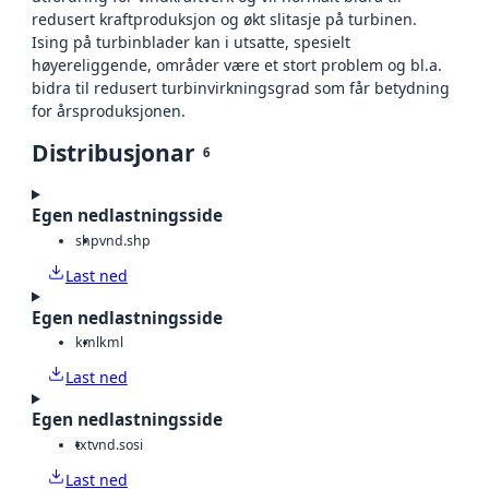
redusert kraftproduksjon og økt slitasje på turbinen.
Ising på turbinblader kan i utsatte, spesielt
høyereliggende, områder være et stort problem og bl.a.
bidra til redusert turbinvirkningsgrad som får betydning
for årsproduksjonen.
Distribusjonar
6
Egen nedlastningsside
shp
vnd.shp
Last ned
Egen nedlastningsside
kml
kml
Last ned
Egen nedlastningsside
txt
vnd.sosi
Last ned