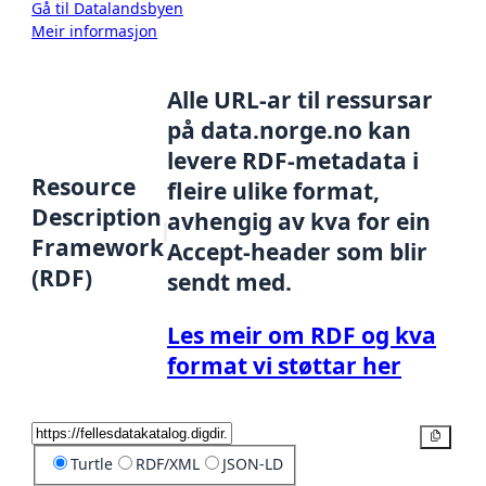
Gå til Datalandsbyen
Meir informasjon
Alle URL-ar til ressursar
på data.norge.no kan
levere RDF-metadata i
Resource
fleire ulike format,
Description
avhengig av kva for ein
Framework
Accept-header som blir
(RDF)
sendt med.
Les meir om RDF og kva
format vi støttar her
Kopier
Turtle
RDF/XML
JSON-LD