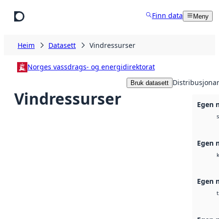
Hopp til hovudinnhald
Finn data
Meny
Heim
Datasett
Vindressurser
Norges vassdrags- og energidirektorat
Distribusjona
Bruk datasett
Vindressurser
Egen n
Egen n
Egen n
t