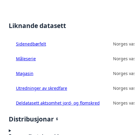
Liknande datasett
Sidenedbørfelt
Norges vas
Måleserie
Norges vas
Magasin
Norges vas
Utredninger av skredfare
Norges vas
Deldatasett aktsomhet jord- og flomskred
Norges vas
Distribusjonar
6