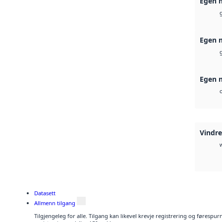
Egen n
Egen n
Egen n
Vindr
Datasett
Allmenn tilgang
Tilgjengeleg for alle. Tilgang kan likevel krevje registrering og førespu