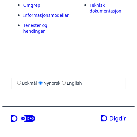
Omgrep
Teknisk
dokumentasjon
Informasjonsmodellar
Tenester og
hendingar
Bokmål
Nynorsk
English
ei teneste frå