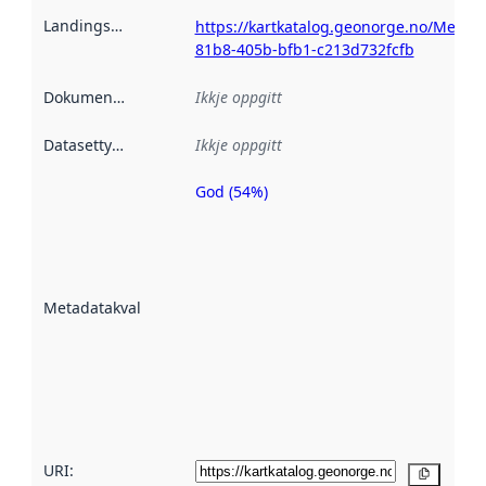
Landingsside
:
https://kartkatalog.geonorge.no/Metad
81b8-405b-bfb1-c213d732fcfb
Dokumentasjon
:
Ikkje oppgitt
Datasettype
:
Ikkje oppgitt
God (54%)
Metadatakvalitet
er ein indikator
på kor godt
datasettene er
beskrive ved
Metadatakvalitet
:
hjelp av
metadata.
Les meir om
metadatakvalitet
her
URI:
Kopier