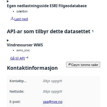
Egen nedlastningsside ESRI Filgeodatabase
octet
bin
Last ned
API-ar som tilbyr dette datasettet
1
Vindressurser WMS
wms_srvc
Gå til API
Gøym tomme rader
Kontaktinformasjon
Kontaktpunkt
:
Ikkje oppgitt
Nettside
:
Ikkje oppgitt
E-post
:
yaa@nve.no