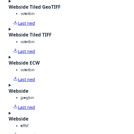
Webside Tiled GeoTIFF
octet
bin
Last ned
Webside Tiled TIFF
octet
bin
Last ned
Webside ECW
octet
bin
Last ned
Webside
jpeg
bin
Last ned
Webside
tiff
tif