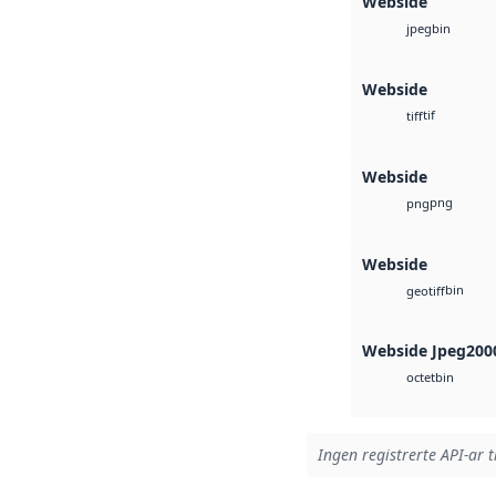
Webside
bin
jpeg
Webside
tif
tiff
Webside
png
png
Webside
bin
geotiff
Webside Jpeg200
bin
octet
Ingen registrerte API-ar t