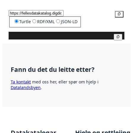
Kopier
Turtle
RDF/XML
JSON-LD
Kopier
Fann du det du leitte etter?
Ta kontakt
med oss her, eller spør om hjelp i
Datalandsbyen
.
Datakatalogar
Hjelp og rettleiing