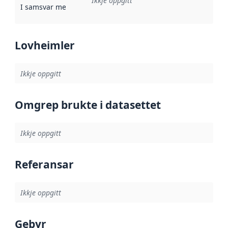
Ikkje oppgitt
I samsvar med
:
Referanse til ei implementeringsregel eller an
Lovheimler
Ikkje oppgitt
Omgrep brukte i datasettet
Ikkje oppgitt
Referansar
Ikkje oppgitt
Gebyr