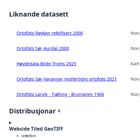
Liknande datasett
Ortofoto Røyken rektifisert 2008
Norg
Ortofoto Sør-Aurdal 2000
Norg
Høydedata Bilde Troms 2025
Kart
Ortofoto Sør-Varanger midlertidig ortofoto 2021
Norg
Ortofoto Larvik - Tjølling - Brunlanes 1966
Norg
Distribusjonar
8
Webside Tiled GeoTIFF
octet
bin