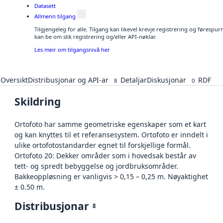
Datasett
Allmenn tilgang
Tilgjengeleg for alle. Tilgang kan likevel krevje registrering og førespu
kan be om slik registrering og/eller API-nøklar.
Les meir om tilgangsnivå her
Oversikt
Distribusjonar og API-ar
Detaljar
Diskusjonar
RDF
8
0
Skildring
Ortofoto har samme geometriske egenskaper som et kart
og kan knyttes til et referansesystem. Ortofoto er inndelt i
ulike ortofotostandarder egnet til forskjellige formål.
Ortofoto 20: Dekker områder som i hovedsak består av
tett- og spredt bebyggelse og jordbruksområder.
Bakkeoppløsning er vanligvis > 0,15 – 0,25 m. Nøyaktighet
± 0.50 m.
Distribusjonar
8