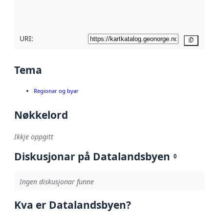
metadatakvalitet
her
URI:
Kopier
Tema
Regionar og byar
Nøkkelord
Ikkje oppgitt
Diskusjonar på Datalandsbyen
0
Ingen diskusjonar funne
Kva er Datalandsbyen?