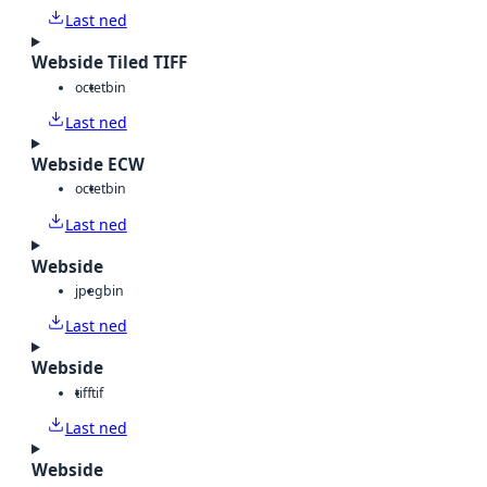
Last ned
Webside Tiled TIFF
octet
bin
Last ned
Webside ECW
octet
bin
Last ned
Webside
jpeg
bin
Last ned
Webside
tiff
tif
Last ned
Webside