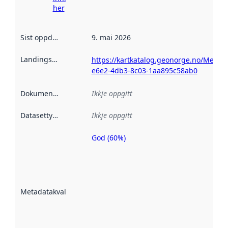
her
Sist oppdatert
:
9. mai 2026
Landingsside
:
https://kartkatalog.geonorge.no/Metad
e6e2-4db3-8c03-1aa895c58ab0
Dokumentasjon
:
Ikkje oppgitt
Datasettype
:
Ikkje oppgitt
God (60%)
Metadatakvalitet
er ein indikator
på kor godt
datasettene er
beskrive ved
Metadatakvalitet
:
hjelp av
metadata.
Les meir om