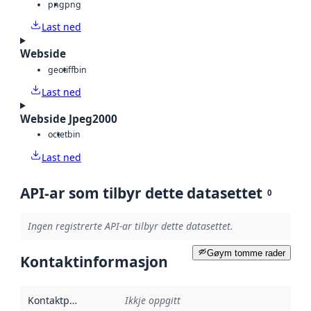
png
png
Last ned
Webside
geotiff
bin
Last ned
Webside Jpeg2000
octet
bin
Last ned
API-ar som tilbyr dette datasettet
0
Ingen registrerte API-ar tilbyr dette datasettet.
Gøym tomme rader
Kontaktinformasjon
Kontaktpunkt
:
Ikkje oppgitt