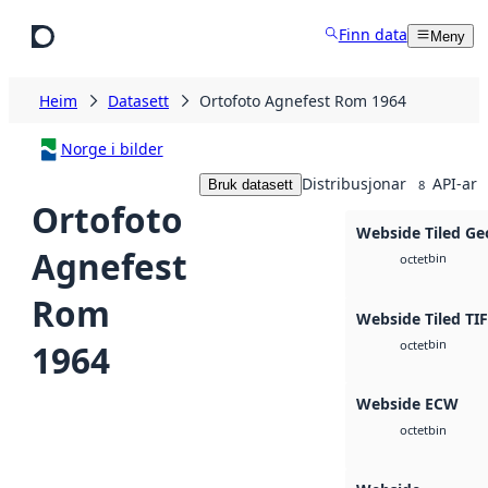
Hopp til hovudinnhald
Finn data
Meny
Heim
Datasett
Ortofoto Agnefest Rom 1964
Norge i bilder
Distribusjonar
API-ar
Bruk datasett
8
Ortofoto
Webside Tiled Ge
Agnefest
bin
octet
Rom
Webside Tiled TI
bin
1964
octet
Webside ECW
bin
octet