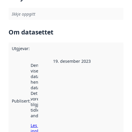
Ikkje oppgitt
Om datasettet
Utgjevar
:
19. desember 2023
Denne datoen
viser når
datasettet vart
henta inn av
data.norge.no.
Det kan ha
vore
Publisert
:
tilgjengeleg
tidlegare
andre stader.
Les meir om
innhenting