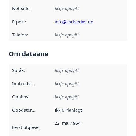
Nettside
:
Ikkje oppgitt
E-post
:
info@kartverket.no
Telefon
:
Ikkje oppgitt
Om dataane
Språk
:
Ikkje oppgitt
Innhaldsleverandørar
Ikkje oppgitt
:
Opphav
:
Ikkje oppgitt
Oppdateringsfrekvens
Ikkje Planlagt
:
22. mai 1964
Først utgjeve
:
Denne datoen seier når dataa i dette datasettet 