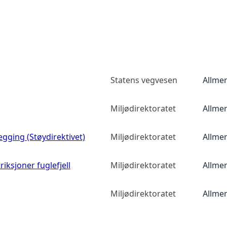
Statens vegvesen
Allmen
Miljødirektoratet
Allmen
egging (Støydirektivet)
Miljødirektoratet
Allmen
iksjoner fuglefjell
Miljødirektoratet
Allmen
Miljødirektoratet
Allmen