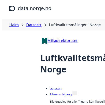
Hopp til hovudinnhald
data.norge.no
Heim
Datasett
Luftkvalitetsmålinger i Norge
Miljødirektoratet
Luftkvalitetsmå
Norge
Datasett
Allmenn tilgang
Tilgjengeleg for alle. Tilgang kan likeve