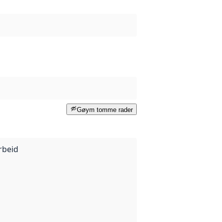
Gøym tomme rader
rbeid