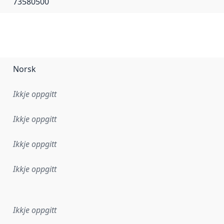
73580500
Norsk
Ikkje oppgitt
Ikkje oppgitt
Ikkje oppgitt
Ikkje oppgitt
r dataa i dette datasettet først blei utgitt. Det kan ha skje
Ikkje oppgitt