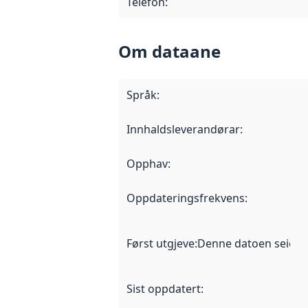
Telefon
:
Om dataane
Språk
:
Innhaldsleverandørar
:
Opphav
:
Oppdateringsfrekvens
:
Først utgjeve
:
Denne datoen seier nå
Sist oppdatert
: