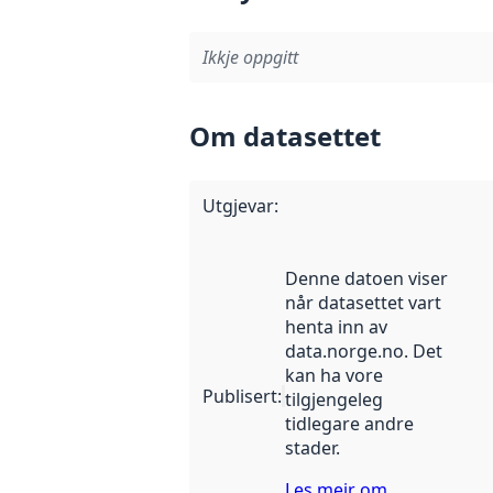
Ikkje oppgitt
Om datasettet
Utgjevar
:
Denne datoen viser
når datasettet vart
henta inn av
data.norge.no. Det
kan ha vore
Publisert
:
tilgjengeleg
tidlegare andre
stader.
Les meir om