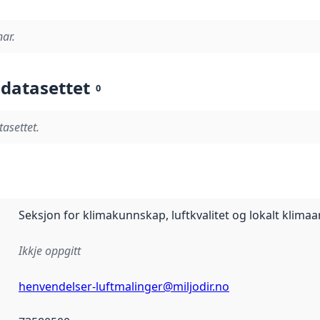
nar.
 datasettet
0
tasettet.
Seksjon for klimakunnskap, luftkvalitet og lokalt klimaa
Ikkje oppgitt
henvendelser-luftmalinger@miljodir.no