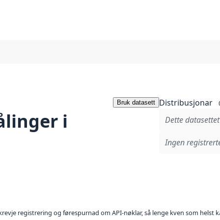
Distribusjonar
Bruk datasett
linger i
Dette datasettet
Ingen registrerte
l krevje registrering og førespurnad om API-nøklar, så lenge kven som helst ka