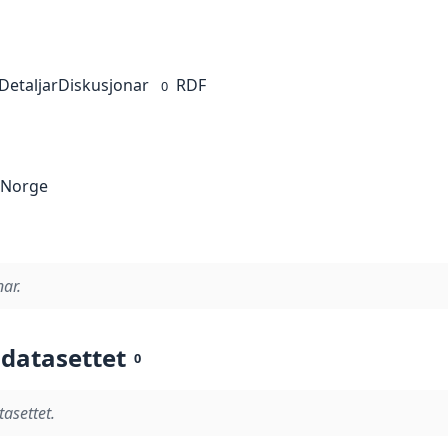
Detaljar
Diskusjonar
RDF
0
i Norge
nar.
 datasettet
0
tasettet.