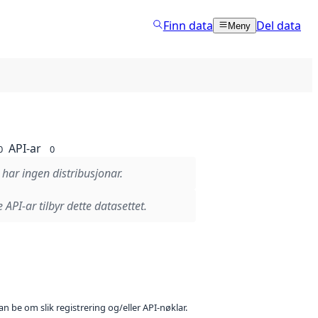
Finn data
Del data
Meny
API-ar
0
0
 har ingen distribusjonar.
 API-ar tilbyr dette datasettet.
n be om slik registrering og/eller API-nøklar.