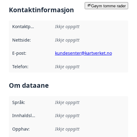
Gøym tomme rader
Kontaktinformasjon
Kontaktpunkt
:
Ikkje oppgitt
Nettside
:
Ikkje oppgitt
E-post
:
kundesenter@kartverket.no
Telefon
:
Ikkje oppgitt
Om dataane
Språk
:
Ikkje oppgitt
Innhaldsleverandørar
Ikkje oppgitt
:
Opphav
:
Ikkje oppgitt