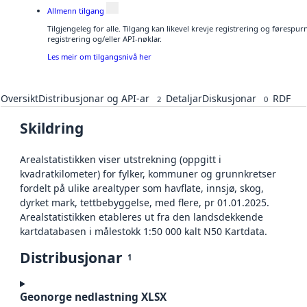
Allmenn tilgang
Tilgjengeleg for alle. Tilgang kan likevel krevje registrering og førespu
registrering og/eller API-nøklar.
Les meir om tilgangsnivå her
Oversikt
Distribusjonar og API-ar
Detaljar
Diskusjonar
RDF
2
0
Skildring
Arealstatistikken viser utstrekning (oppgitt i
kvadratkilometer) for fylker, kommuner og grunnkretser
fordelt på ulike arealtyper som havflate, innsjø, skog,
dyrket mark, tettbebyggelse, med flere, pr 01.01.2025.
Arealstatistikken etableres ut fra den landsdekkende
kartdatabasen i målestokk 1:50 000 kalt N50 Kartdata.
Distribusjonar
1
Geonorge nedlastning XLSX