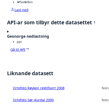
API
octet
bin
Last ned
API-ar som tilbyr dette datasettet
1
Geonorge nedlastning
ppt
Gå til API
Liknande datasett
Ortofoto Røyken rektifisert 2008
Norg
Ortofoto Sør-Aurdal 2000
Norg