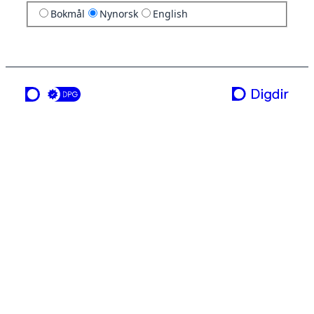
Bokmål
Nynorsk
English
ei teneste frå