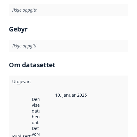
Ikkje oppgitt
Gebyr
Ikkje oppgitt
Om datasettet
Utgjevar
:
10. januar 2025
Denne datoen
viser når
datasettet vart
henta inn av
data.norge.no.
Det kan ha
vore
Publisert
: