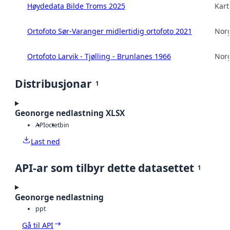
Høydedata Bilde Troms 2025
Kart
Ortofoto Sør-Varanger midlertidig ortofoto 2021
Norg
Ortofoto Larvik - Tjølling - Brunlanes 1966
Norg
Distribusjonar
1
Geonorge nedlastning XLSX
API
octet
bin
Last ned
API-ar som tilbyr dette datasettet
1
Geonorge nedlastning
ppt
Gå til API