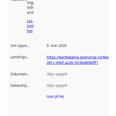
tilgjengeleg
tidlegare
andre stader.
Les meir om
innhenting
her
Sist oppdatert
:
9. mai 2026
Landingsside
:
https://kartkatalog.geonorge.no/Metad
281c-45bf-a22b-9236d8080ff1
Dokumentasjon
:
Ikkje oppgitt
Datasettype
:
Ikkje oppgitt
God (61%)
Metadatakvalitet
er ein indikator
på kor godt
datasettene er