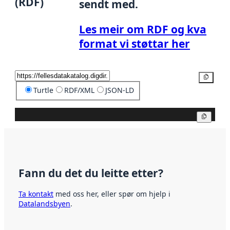
(RDF)
sendt med.
Les meir om RDF og kva
format vi støttar her
Kopier
Turtle
RDF/XML
JSON-LD
Kopier
Fann du det du leitte etter?
Ta kontakt
med oss her, eller spør om hjelp i
Datalandsbyen
.