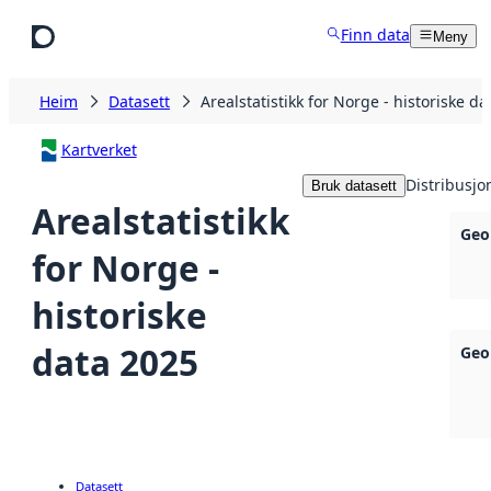
Hopp til hovudinnhald
Finn data
Meny
Heim
Datasett
Arealstatistikk for Norge - historiske d
Kartverket
Distribusjo
Bruk datasett
Arealstatistikk
Geo
for Norge -
historiske
data 2025
Geo
Datasett