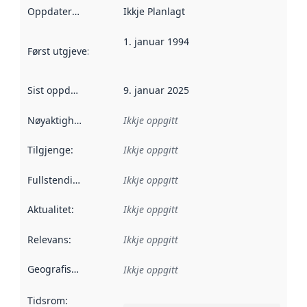
Oppdateringsfrekvens
Ikkje Planlagt
:
1. januar 1994
Først utgjeve
:
Denne datoen seier når dataa i dette datasettet 
Sist oppdatert
:
9. januar 2025
Nøyaktigheit
:
Ikkje oppgitt
Tilgjenge
:
Ikkje oppgitt
Fullstendigheit
:
Ikkje oppgitt
Aktualitet
:
Ikkje oppgitt
Relevans
:
Ikkje oppgitt
Geografisk område
:
Ikkje oppgitt
Tidsrom
: