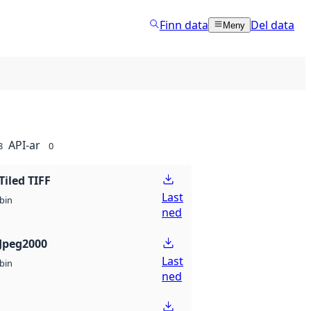
Finn data
Del data
Meny
API-ar
8
0
Tiled TIFF
Last
bin
ned
Jpeg2000
Last
bin
ned