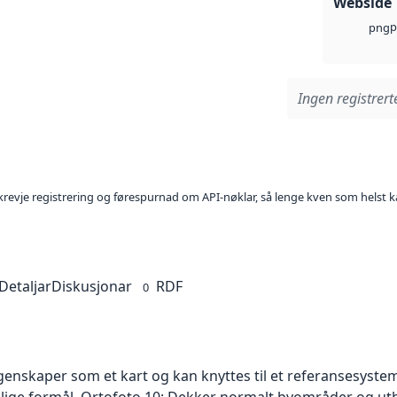
Webside
p
png
Ingen registrerte
l krevje registrering og førespurnad om API-nøklar, så lenge kven som helst ka
Detaljar
Diskusjonar
RDF
0
skaper som et kart og kan knyttes til et referansesystem. 
ellige formål. Ortofoto 10: Dekker normalt byområder og 