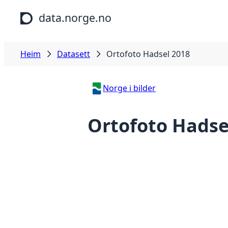
Hopp til hovudinnhald
data.norge.no
Heim
Datasett
Ortofoto Hadsel 2018
Norge i bilder
Ortofoto Hadse