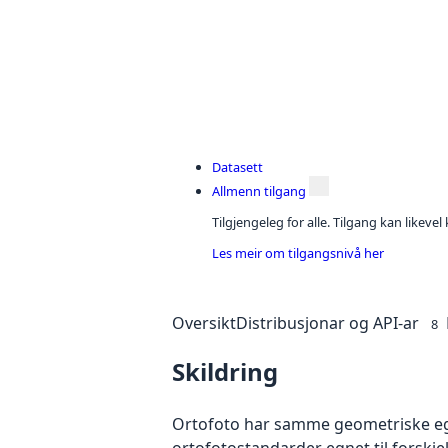
Datasett
Allmenn tilgang
Tilgjengeleg for alle. Tilgang kan likeve
Les meir om tilgangsnivå her
Oversikt
Distribusjonar og API-ar
8
Skildring
Ortofoto har samme geometriske egen
ortofotostandarder egnet til forskj