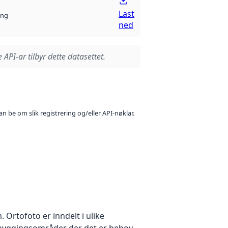
Last
ng
ned
 API-ar tilbyr dette datasettet.
n be om slik registrering og/eller API-nøklar.
Ortofoto er inndelt i ulike
utbyggingsområder der det er behov