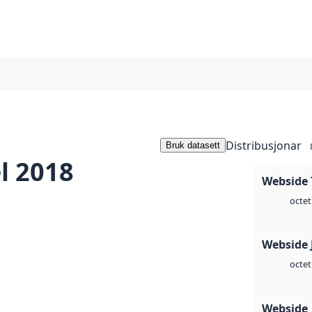
Distribusjonar
Bruk datasett
l 2018
Webside 
octet
Webside 
octet
Webside