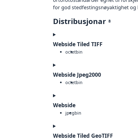
for god stedfestingsnøyaktighet og 
Distribusjonar
8
Webside Tiled TIFF
octet
bin
Webside Jpeg2000
octet
bin
Webside
jpeg
bin
Webside Tiled GeoTIFF