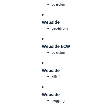
octet
bin
Webside
geotiff
bin
Webside ECW
octet
bin
Webside
tiff
tif
Webside
png
png