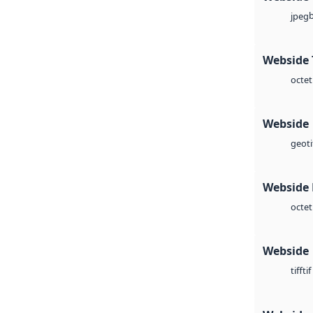
jpeg
Webside 
octet
Webside
geoti
Webside
octet
Webside
tif
tiff