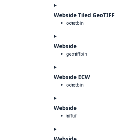
Webside Tiled GeoTIFF
octet
bin
Webside
geotiff
bin
Webside ECW
octet
bin
Webside
tiff
tif
Webside