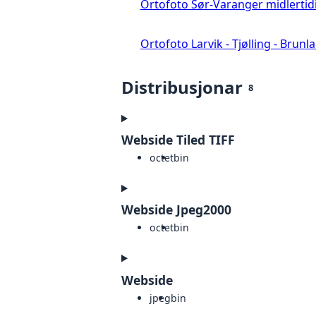
Ortofoto Sør-Varanger midlertid
Ortofoto Larvik - Tjølling - Brunl
Distribusjonar
8
Webside Tiled TIFF
octet
bin
Webside Jpeg2000
octet
bin
Webside
jpeg
bin