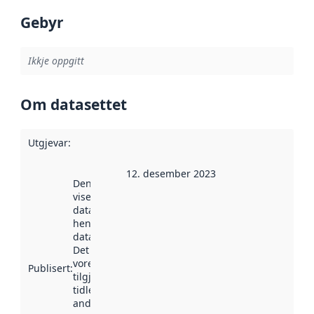
Gebyr
Ikkje oppgitt
Om datasettet
Utgjevar
:
12. desember 2023
Denne datoen
viser når
datasettet vart
henta inn av
data.norge.no.
Det kan ha
vore
Publisert
:
tilgjengeleg
tidlegare
andre stader.