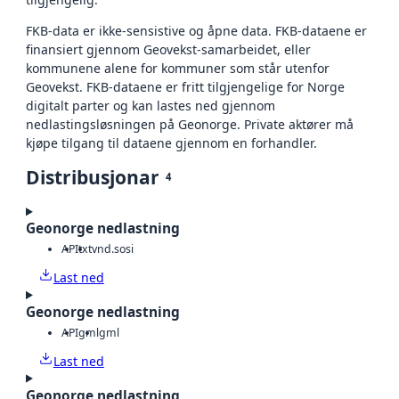
FKB-data er ikke-sensistive og åpne data. FKB-dataene er
finansiert gjennom Geovekst-samarbeidet, eller
kommunene alene for kommuner som står utenfor
Geovekst. FKB-dataene er fritt tilgjengelige for Norge
digitalt parter og kan lastes ned gjennom
nedlastingsløsningen på Geonorge. Private aktører må
kjøpe tilgang til dataene gjennom en forhandler.
Distribusjonar
4
Geonorge nedlastning
API
txt
vnd.sosi
Last ned
Geonorge nedlastning
API
gml
gml
Last ned
Geonorge nedlastning