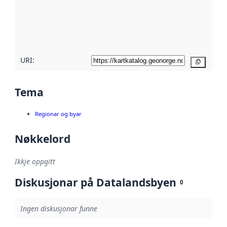
Les meir om
metadatakvalitet
her
URI:
Kopier
Tema
Regionar og byar
Nøkkelord
Ikkje oppgitt
Diskusjonar på Datalandsbyen
0
Ingen diskusjonar funne