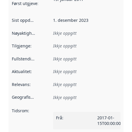
Først utgjeve
:
Denne datoen seier når dataa i dette datasettet 
Sist oppdatert
:
1. desember 2023
Nøyaktigheit
:
Ikkje oppgitt
Tilgjenge
:
Ikkje oppgitt
Fullstendigheit
:
Ikkje oppgitt
Aktualitet
:
Ikkje oppgitt
Relevans
:
Ikkje oppgitt
Geografisk område
:
Ikkje oppgitt
Tidsrom
:
Frå
:
2017-01-
15T00:00:00Z