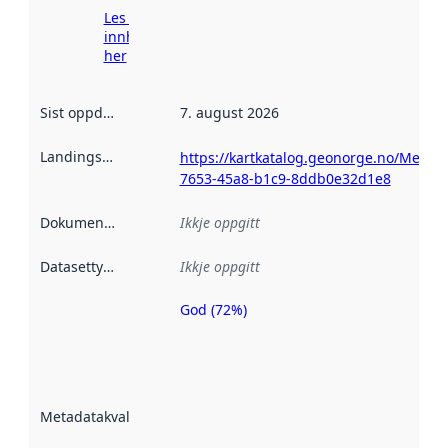
Les meir om
innhenting
her
Sist oppdatert
:
7. august 2026
Landingsside
:
https://kartkatalog.geonorge.no/Metad
7653-45a8-b1c9-8ddb0e32d1e8
Dokumentasjon
:
Ikkje oppgitt
Datasettype
:
Ikkje oppgitt
God (72%)
Metadatakvalitet
er ein indikator
på kor godt
datasettene er
beskrive ved
Metadatakvalitet
:
hjelp av
metadata.