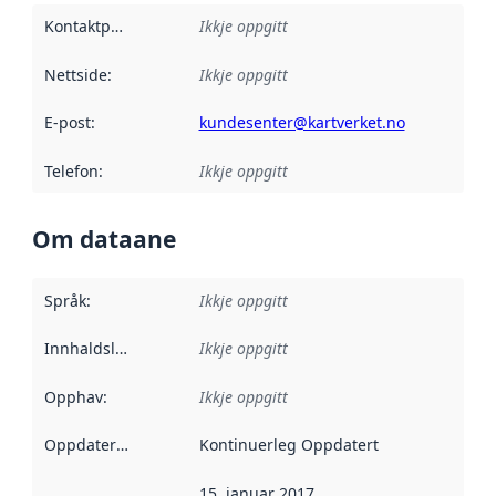
Kontaktpunkt
:
Ikkje oppgitt
Nettside
:
Ikkje oppgitt
E-post
:
kundesenter@kartverket.no
Telefon
:
Ikkje oppgitt
Om dataane
Språk
:
Ikkje oppgitt
Innhaldsleverandørar
Ikkje oppgitt
:
Opphav
:
Ikkje oppgitt
Oppdateringsfrekvens
Kontinuerleg Oppdatert
:
15. januar 2017