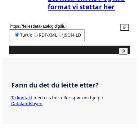
format vi støttar her
Kopier
Turtle
RDF/XML
JSON-LD
Kopier
Fann du det du leitte etter?
Ta kontakt
med oss her, eller spør om hjelp i
Datalandsbyen
.