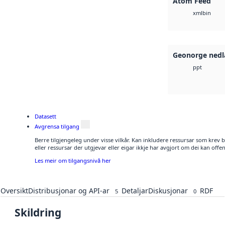
Atom Feed
bin
xml
Geonorge nedl
ppt
Datasett
Avgrensa tilgang
Berre tilgjengeleg under visse vilkår. Kan inkludere ressursar som krev be
eller ressursar der utgjevar eller eigar ikkje har avgjort om dei kan offen
Les meir om tilgangsnivå her
Oversikt
Distribusjonar og API-ar
Detaljar
Diskusjonar
RDF
5
0
Skildring