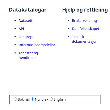
Datakatalogar
Hjelp og rettleiing
Datasett
Brukerveileiing
API
Datafellesskapet
Omgrep
Teknisk
dokumentasjon
Informasjonsmodellar
Tenester og
hendingar
Bokmål
Nynorsk
English