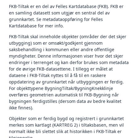
FKB-Tiltak er en del av Felles Kartdatabase (FKB). FKB er
en samling datasett som utgjør en sentral del av
grunnkartet. Se metadataoppføring for Felles
Kartdatabase for mer info.
FKB-Tiltak skal inneholde objekter (områder der det skjer
utbygging) som er omsøkt/godkjent gjennom
saksbehandling i kommunen eller andre offentlige
myndigheter. Denne informasjonen viser hvor det skjer
endringer i terrenget og kan derfor brukes som metadata
for de øvrige FKB-datasettene. I tillegg er målet at
dataene i FKB-Tiltak nyttes til å få til en raskere
oppdatering av grunnkartet når utbyggingen er ferdig.
For objekttypene BygningTiltak/BygningKnekklinje
overføres geometrien automatisk til FKB-Bygning når
bygningen ferdigstilles (dersom data av bedre kvalitet
ikke finnes).
Objekter som er ferdig bygd og registrert i grunnkartet
merkes som kartlagt (KARTREG 2) i tiltaksbasen, men vil
normalt ikke bli slettet slik at historikken i FKB-Tiltak er
tilgjengelig.