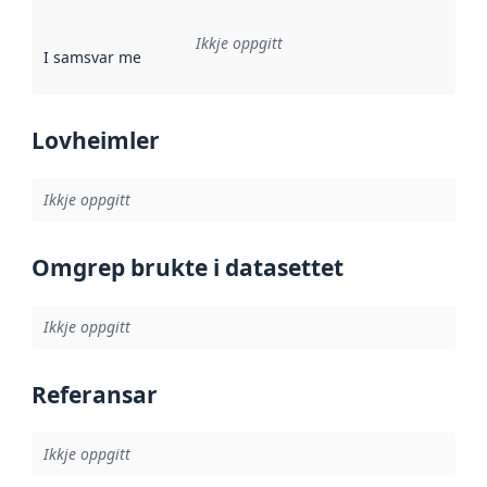
Ikkje oppgitt
I samsvar med
:
Referanse til ei implementeringsregel eller an
Lovheimler
Ikkje oppgitt
Omgrep brukte i datasettet
Ikkje oppgitt
Referansar
Ikkje oppgitt