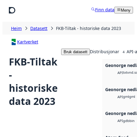
Hopp til hovudinnhald
Finn data
Meny
Heim
Datasett
FKB-Tiltak - historiske data 2023
Kartverket
Distribusjonar
API-a
Bruk datasett
4
FKB-Tiltak
Geonorge nedl
-
txt
vnd.s
API
historiske
Geonorge nedl
gml
gml
data 2023
API
Geonorge nedl
gdb
bin
API