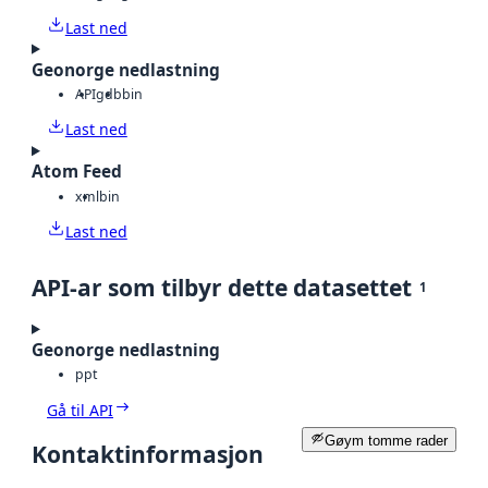
Last ned
Geonorge nedlastning
API
gdb
bin
Last ned
Atom Feed
xml
bin
Last ned
API-ar som tilbyr dette datasettet
1
Geonorge nedlastning
ppt
Gå til API
Gøym tomme rader
Kontaktinformasjon