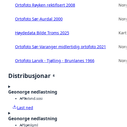
Ortofoto Røyken rektifisert 2008
Norg
Ortofoto Sør-Aurdal 2000
Norg
Høydedata Bilde Troms 2025
Kart
Ortofoto Sør-Varanger midlertidig ortofoto 2021
Norg
Ortofoto Larvik - Tjølling - Brunlanes 1966
Norg
Distribusjonar
4
Geonorge nedlastning
API
txt
vnd.sosi
Last ned
Geonorge nedlastning
API
gml
gml