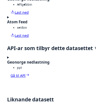
API
gdb
bin
Last ned
Atom Feed
xml
bin
Last ned
API-ar som tilbyr dette datasettet
1
Geonorge nedlastning
ppt
Gå til API
Liknande datasett