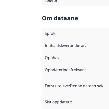
Telefon
:
Om dataane
Språk
:
Innhaldsleverandørar
:
Opphav
:
Oppdateringsfrekvens
:
Først utgjeve
:
Denne datoen seier nå
Sist oppdatert
: