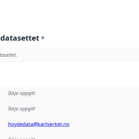
 datasettet
0
tasettet.
Ikkje oppgitt
Ikkje oppgitt
hoydedata@kartverket.no