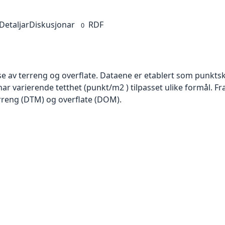
Detaljar
Diskusjonar
RDF
0
se av terreng og overflate. Dataene er etablert som punktsk
har varierende tetthet (punkt/m2 ) tilpasset ulike formål. F
rreng (DTM) og overflate (DOM).