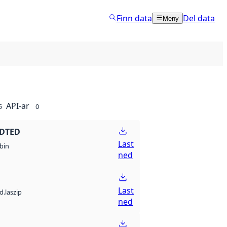
Finn data
Del data
Meny
API-ar
5
0
 DTED
Last
bin
ned
Last
d.laszip
ned