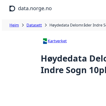
Hopp til hovudinnhald
data.norge.no
Heim
Datasett
Høydedata Delområder Indre S
Kartverket
Høydedata Del
Indre Sogn 10p