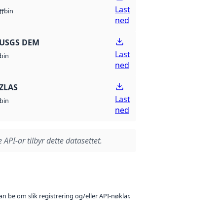
Last
bin
ff
ned
 USGS DEM
Last
bin
ned
ZLAS
Last
bin
ned
 API-ar tilbyr dette datasettet.
n be om slik registrering og/eller API-nøklar.