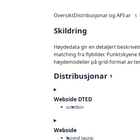
Oversikt
Distribusjonar og API-ar
5
Skildring
Høydedata gir en detaljert beskrivel
matching fra flybilder. Punktskyene 
høydemodeller på grid-format av te
Distribusjonar
5
Webside DTED
octet
bin
Webside
laz
vnd.laszip