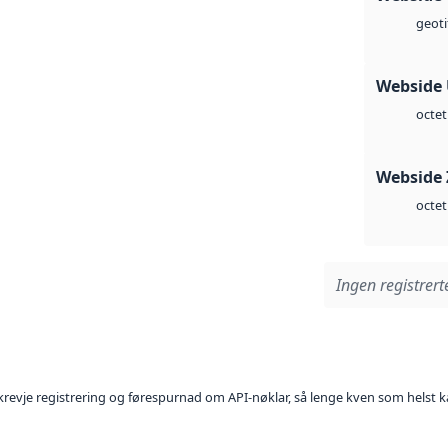
geoti
Webside
octet
Webside 
octet
Ingen registrerte
l krevje registrering og førespurnad om API-nøklar, så lenge kven som helst ka