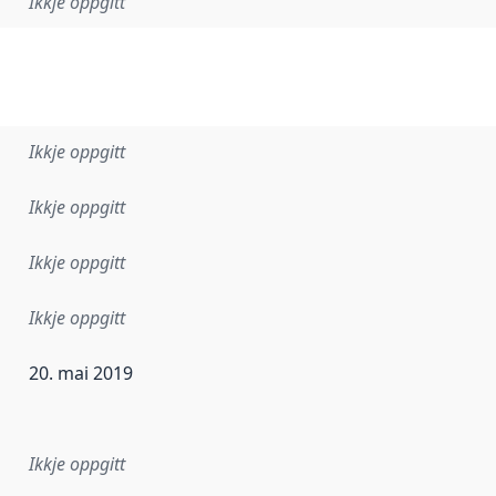
Ikkje oppgitt
Ikkje oppgitt
Ikkje oppgitt
Ikkje oppgitt
Ikkje oppgitt
20. mai 2019
r dataa i dette datasettet først blei utgitt. Det kan ha skje
Ikkje oppgitt