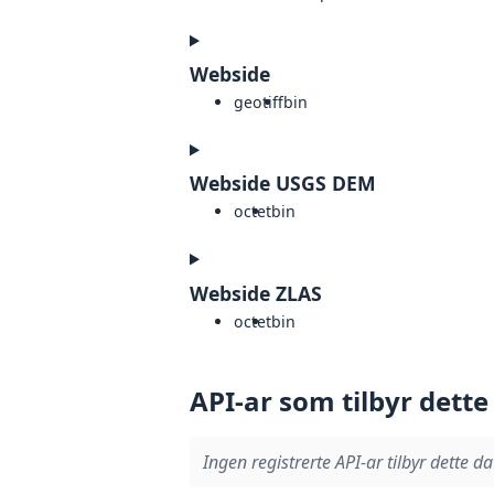
Webside
geotiff
bin
Webside USGS DEM
octet
bin
Webside ZLAS
octet
bin
API-ar som tilbyr dette
Ingen registrerte API-ar tilbyr dette da