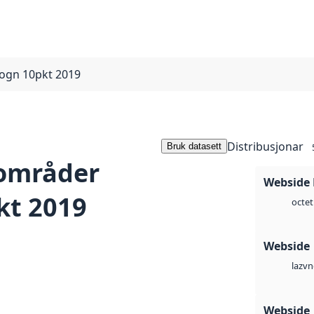
ogn 10pkt 2019
Distribusjonar
Bruk datasett
områder
Webside
kt 2019
octet
Webside
vn
laz
Webside