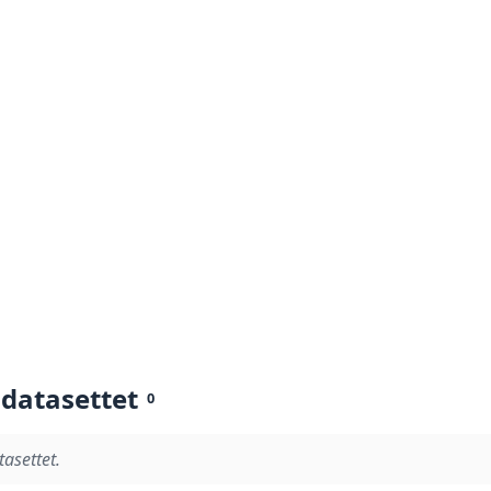
 datasettet
0
tasettet.