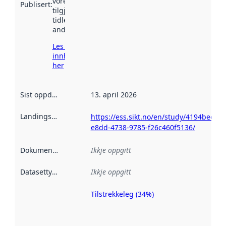
vore
Publisert
:
tilgjengeleg
tidlegare
andre stader.
Les meir om
innhenting
her
Sist oppdatert
:
13. april 2026
Landingsside
:
https://ess.sikt.no/en/study/4194bee2-
e8dd-4738-9785-f26c460f5136/
Dokumentasjon
:
Ikkje oppgitt
Datasettype
:
Ikkje oppgitt
Tilstrekkeleg (34%)
Metadatakvalitet
er ein indikator
på kor godt