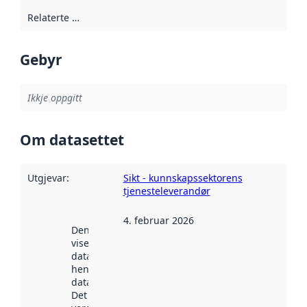
Relaterte ressursar
:
Gebyr
Ikkje oppgitt
Om datasettet
Utgjevar
:
Sikt - kunnskapssektorens
tjenesteleverandør
4. februar 2026
Denne datoen
viser når
datasettet vart
henta inn av
data.norge.no.
Det kan ha