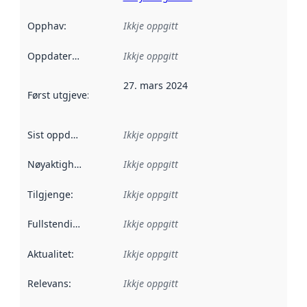
Opphav
:
Ikkje oppgitt
Oppdateringsfrekvens
Ikkje oppgitt
:
27. mars 2024
Først utgjeve
:
Denne datoen seier når dataa i dette datasettet 
Sist oppdatert
:
Ikkje oppgitt
Nøyaktigheit
:
Ikkje oppgitt
Tilgjenge
:
Ikkje oppgitt
Fullstendigheit
:
Ikkje oppgitt
Aktualitet
:
Ikkje oppgitt
Relevans
:
Ikkje oppgitt