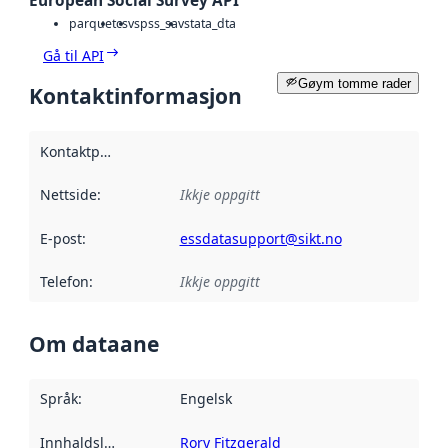
European Social Survey API
parquet
csv
spss_sav
stata_dta
Gå til API
Gøym tomme rader
Kontaktinformasjon
Kontaktpunkt
:
Nettside
:
Ikkje oppgitt
E-post
:
essdatasupport@sikt.no
Telefon
:
Ikkje oppgitt
Om dataane
Språk
:
Engelsk
Innhaldsleverandørar
Rory Fitzgerald
: