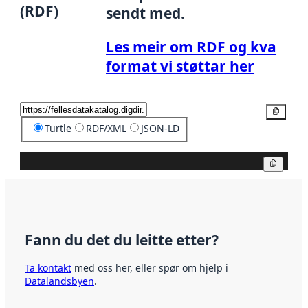
(RDF)
sendt med.
Les meir om RDF og kva
format vi støttar her
Kopier
Turtle
RDF/XML
JSON-LD
Kopier
Fann du det du leitte etter?
Ta kontakt
med oss her, eller spør om hjelp i
Datalandsbyen
.