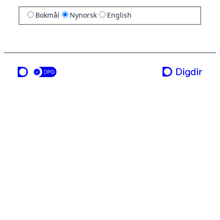
Bokmål
Nynorsk
English
ei teneste frå