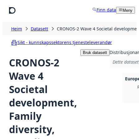
Hopp til hovudinnhald
Finn data
Meny
Heim
Datasett
CRONOS-2 Wave 4 Societal development, 
Sikt - kunnskapssektorens tjenesteleverandør
Distribusjona
Bruk datasett
CRONOS-2
Dette dataset
Wave 4
Europe
Societal
development,
Family
diversity,