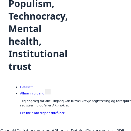
Populism,
Technocracy,
Mental
health,
Institutional
trust
Datasett
Allmenn tilgang
Tilgjengeleg for alle. Tilgang kan likevel krevje registrering og førespu
registrering og/eller API-nøklar.
Les meir om tilgangsnivå her
Oversikt
Distribusjonar og API-ar
Detaljar
Diskusjonar
RDF
1
0