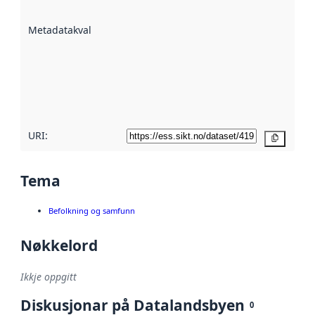
datasettene er
beskrive ved
Metadatakvalitet
:
hjelp av
metadata.
Les meir om
metadatakvalitet
her
URI:
Kopier
Tema
Befolkning og samfunn
Nøkkelord
Ikkje oppgitt
Diskusjonar på Datalandsbyen
0