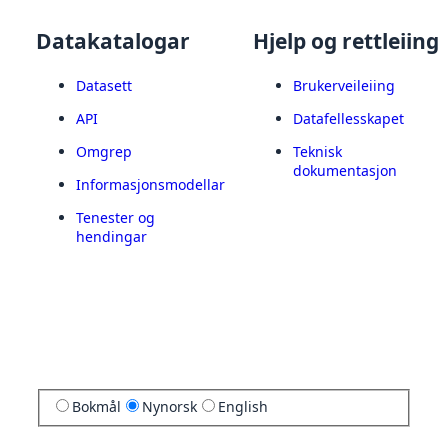
Datakatalogar
Hjelp og rettleiing
Datasett
Brukerveileiing
API
Datafellesskapet
Omgrep
Teknisk
dokumentasjon
Informasjonsmodellar
Tenester og
hendingar
Bokmål
Nynorsk
English