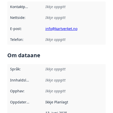
Kontaktpunkt
:
Ikkje oppgitt
Nettside
:
Ikkje oppgitt
E-post
:
info@kartverket.no
Telefon
:
Ikkje oppgitt
Om dataane
Språk
:
Ikkje oppgitt
Innhaldsleverandørar
Ikkje oppgitt
:
Opphav
:
Ikkje oppgitt
Oppdateringsfrekvens
Ikkje Planlagt
:
13. juni 2025