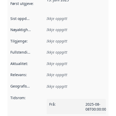
Først utgjeve
:
Denne datoen seier når dataa i dette datasettet 
Sist oppdatert
:
Ikkje oppgitt
Nøyaktigheit
:
Ikkje oppgitt
Tilgjenge
:
Ikkje oppgitt
Fullstendigheit
:
Ikkje oppgitt
Aktualitet
:
Ikkje oppgitt
Relevans
:
Ikkje oppgitt
Geografisk område
:
Ikkje oppgitt
Tidsrom
:
Frå
:
2025-08-
08T00:00:00Z