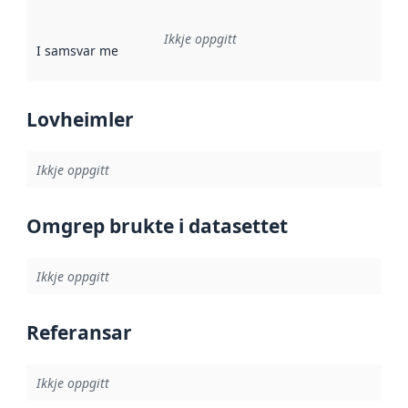
Ikkje oppgitt
I samsvar med
:
Referanse til ei implementeringsregel eller an
Lovheimler
Ikkje oppgitt
Omgrep brukte i datasettet
Ikkje oppgitt
Referansar
Ikkje oppgitt