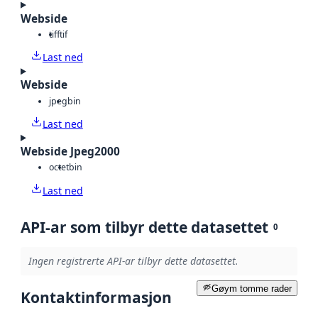
Webside
tiff
tif
Last ned
Webside
jpeg
bin
Last ned
Webside Jpeg2000
octet
bin
Last ned
API-ar som tilbyr dette datasettet
0
Ingen registrerte API-ar tilbyr dette datasettet.
Gøym tomme rader
Kontaktinformasjon