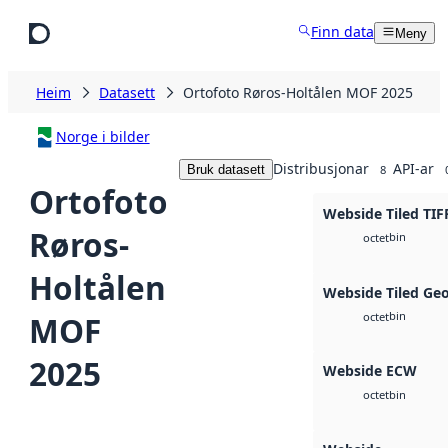
Hopp til hovudinnhald
Finn data
Meny
Heim
Datasett
Ortofoto Røros-Holtålen MOF 2025
Norge i bilder
Distribusjonar
API-ar
Bruk datasett
8
Ortofoto
Webside Tiled TIF
Røros-
bin
octet
Holtålen
Webside Tiled Ge
bin
MOF
octet
2025
Webside ECW
bin
octet