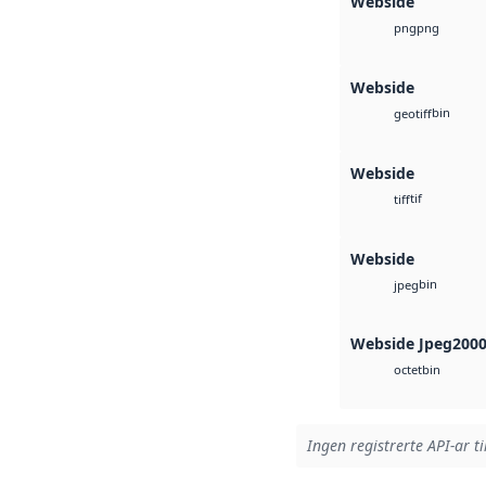
Webside
png
png
Webside
bin
geotiff
Webside
tif
tiff
Webside
bin
jpeg
Webside Jpeg200
bin
octet
Ingen registrerte API-ar ti