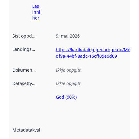
Les meir om
innhenting
her
Sist oppdatert
:
9. mai 2026
Landingsside
:
https://kartkatalog.geonorge.no/Metad
df9a-44bf-8adc-16cff05e6d09
Dokumentasjon
:
Ikkje oppgitt
Datasettype
:
Ikkje oppgitt
God (60%)
Metadatakvalitet
er ein indikator
på kor godt
datasettene er
beskrive ved
Metadatakvalitet
:
hjelp av
metadata.