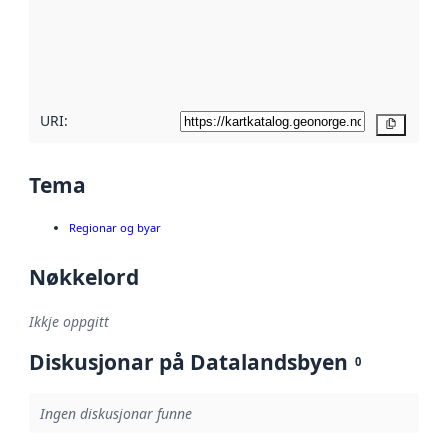
Les meir om
metadatakvalitet
her
URI:
Kopier
Tema
Regionar og byar
Nøkkelord
Ikkje oppgitt
Diskusjonar på Datalandsbyen
0
Ingen diskusjonar funne