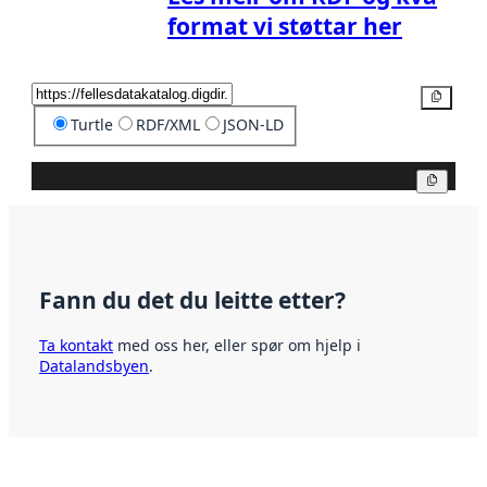
format vi støttar her
Kopier
Turtle
RDF/XML
JSON-LD
Kopier
Fann du det du leitte etter?
Ta kontakt
med oss her, eller spør om hjelp i
Datalandsbyen
.