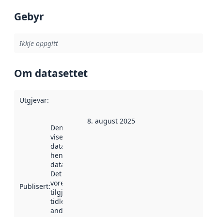
Gebyr
Ikkje oppgitt
Om datasettet
Utgjevar
:
8. august 2025
Denne datoen
viser når
datasettet vart
henta inn av
data.norge.no.
Det kan ha
vore
Publisert
:
tilgjengeleg
tidlegare
andre stader.