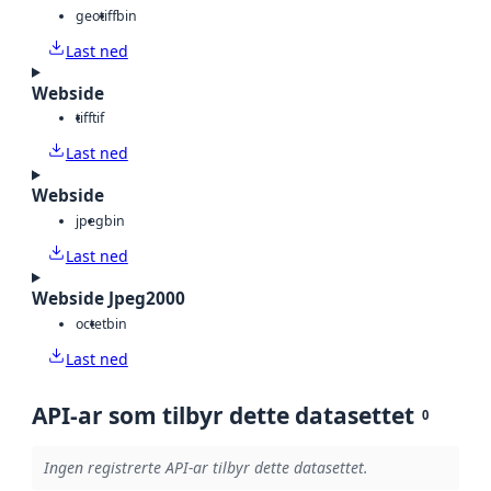
geotiff
bin
Last ned
Webside
tiff
tif
Last ned
Webside
jpeg
bin
Last ned
Webside Jpeg2000
octet
bin
Last ned
API-ar som tilbyr dette datasettet
0
Ingen registrerte API-ar tilbyr dette datasettet.