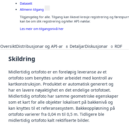
Datasett
Allmenn tilgang
Tilgjengeleg for alle. Tilgang kan likevel krevje registrering og førespu
kan be om slik registrering og/eller API-nøklar.
Les meir om tilgangsnivå her
Oversikt
Distribusjonar og API-ar
Detaljar
Diskusjonar
RDF
8
0
Skildring
Midlertidig ortofoto er en foreløpig leveranse av et
ortofoto som benyttes under arbeidet med kontroll av
kartkonstruksjon. Produktet er automatisk generert og
har en lavere nøyaktighet en det endelige ortofotoet.
Midlertidig ortofoto har samme geometriske egenskaper
som et kart for alle objekter lokalisert på bakkenivå og
kan knyttes til et referansesystem. Bakkeoppløsning på
ortofoto varierer fra 0,04 m til 0,5 m. Tidligere ble
midlertidig ortofoto kalt rektifiserte bilder.