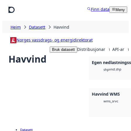
Hopp til hovudinnhald
Finn data
Meny
Heim
Datasett
Havvind
Norges vassdrags- og energidirektorat
Distribusjonar
API-ar
Bruk datasett
1
1
Havvind
Egen nedlastningss
vnd.shp
shp
Havvind WMS
wms_srvc
Datasett