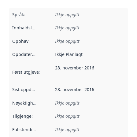
Språk
:
Ikkje oppgitt
Innhaldsleverandørar
Ikkje oppgitt
:
Opphav
:
Ikkje oppgitt
Oppdateringsfrekvens
Ikkje Planlagt
:
28. november 2016
Først utgjeve
:
Denne datoen seier når dataa i dette datasettet 
Sist oppdatert
:
28. november 2016
Nøyaktigheit
:
Ikkje oppgitt
Tilgjenge
:
Ikkje oppgitt
Fullstendigheit
:
Ikkje oppgitt