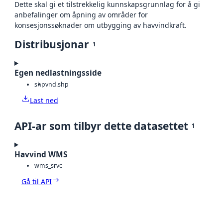
Dette skal gi et tilstrekkelig kunnskapsgrunnlag for å gi
anbefalinger om åpning av områder for
konsesjonssøknader om utbygging av havvindkraft.
Distribusjonar
1
Egen nedlastningsside
shp
vnd.shp
Last ned
API-ar som tilbyr dette datasettet
1
Havvind WMS
wms_srvc
Gå til API