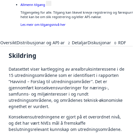
Allmenn tilgang
Tilgjengeleg for alle. Tilgang kan likevel krevje registrering og føresp
helst kan be om slik registrering og/eller API-nøklar.
Les meir om tilgangsnivå her
Oversikt
Distribusjonar og API-ar
Detaljar
Diskusjonar
RDF
2
0
Skildring
Datasettet viser kartlegging av arealbruksinteressene i de
15 utredningsområdene som er identifisert i rapporten
”Havvind – Forslag til utredningsområder”. Det er
gjennomført konsekvensvurderinger for nærings-,
samfunns- og miljøinteresser i og rundt
utredningsområdene, og områdenes teknisk-økonomiske
egnethet er vurdert.
Konsekvensutredningene er gjort på et overordnet nivå,
og det har vært NVEs mål å fremskaffe
beslutningsrelevant kunnskap om utredningsområdene.