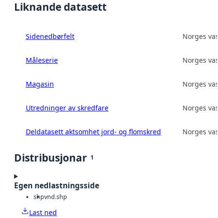
Liknande datasett
Sidenedbørfelt
Norges vas
Måleserie
Norges vas
Magasin
Norges vas
Utredninger av skredfare
Norges vas
Deldatasett aktsomhet jord- og flomskred
Norges vas
Distribusjonar
1
Egen nedlastningsside
shp
vnd.shp
Last ned