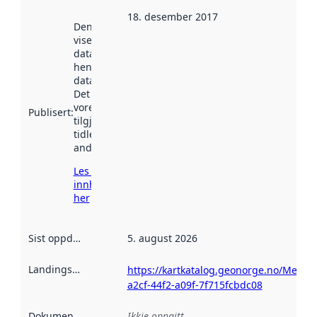
18. desember 2017
Denne datoen
viser når
datasettet vart
henta inn av
data.norge.no.
Det kan ha
vore
Publisert
:
tilgjengeleg
tidlegare
andre stader.
Les meir om
innhenting
her
Sist oppdatert
:
5. august 2026
Landingsside
:
https://kartkatalog.geonorge.no/Metad
a2cf-44f2-a09f-7f715fcbdc08
Dokumentasjon
:
Ikkje oppgitt