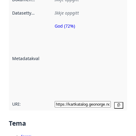
Datasettype
:
Ikkje oppgitt
God (72%)
Metadatakvalitet
er ein indikator
på kor godt
datasettene er
beskrive ved
Metadatakvalitet
:
hjelp av
metadata.
Les meir om
metadatakvalitet
her
URI:
Kopier
Tema