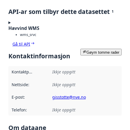
API-ar som tilbyr dette datasettet
1
Havvind WMS
wms_srvc
Gå til API
Gøym tomme rader
Kontaktinformasjon
Kontaktpunkt
:
Ikkje oppgitt
Nettside
:
Ikkje oppgitt
E-post
:
gisstotte@nve.no
Telefon
:
Ikkje oppgitt
Om dataane