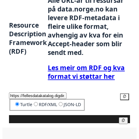
Alle URL-ar til ressursar
på data.norge.no kan
levere RDF-metadata i
Resource
fleire ulike format,
Description
avhengig av kva for ein
Framework
Accept-header som blir
(RDF)
sendt med.
Les meir om RDF og kva
format vi støttar her
Kopier
Turtle
RDF/XML
JSON-LD
Kopier