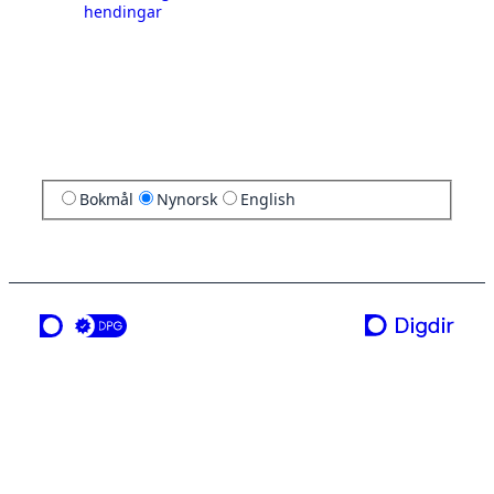
hendingar
Bokmål
Nynorsk
English
ei teneste frå