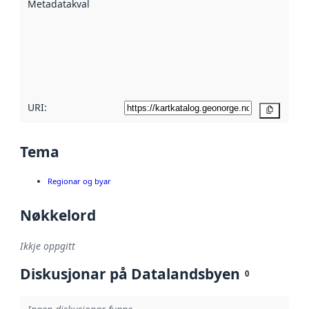
Metadatakvalitet
:
hjelp av
metadata.
Les meir om
metadatakvalitet
her
URI:
Kopier
Tema
Regionar og byar
Nøkkelord
Ikkje oppgitt
Diskusjonar på Datalandsbyen
0