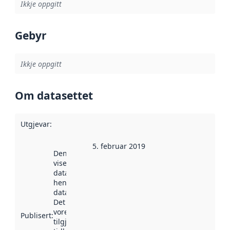
Ikkje oppgitt
Gebyr
Ikkje oppgitt
Om datasettet
Utgjevar
:
5. februar 2019
Denne datoen
viser når
datasettet vart
henta inn av
data.norge.no.
Det kan ha
vore
Publisert
:
tilgjengeleg