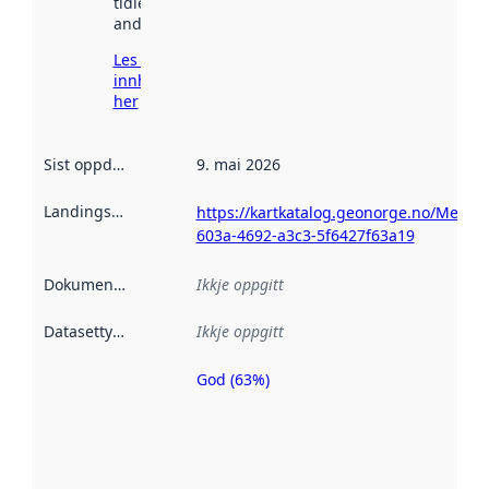
tidlegare
andre stader.
Les meir om
innhenting
her
Sist oppdatert
:
9. mai 2026
Landingsside
:
https://kartkatalog.geonorge.no/Metada
603a-4692-a3c3-5f6427f63a19
Dokumentasjon
:
Ikkje oppgitt
Datasettype
:
Ikkje oppgitt
God (63%)
Metadatakvalitet
er ein indikator
på kor godt
datasettene er
beskrive ved