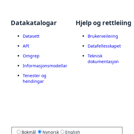
Datakatalogar
Hjelp og rettleiing
Datasett
Brukerveileiing
API
Datafellesskapet
Omgrep
Teknisk
dokumentasjon
Informasjonsmodellar
Tenester og
hendingar
Bokmål
Nynorsk
English