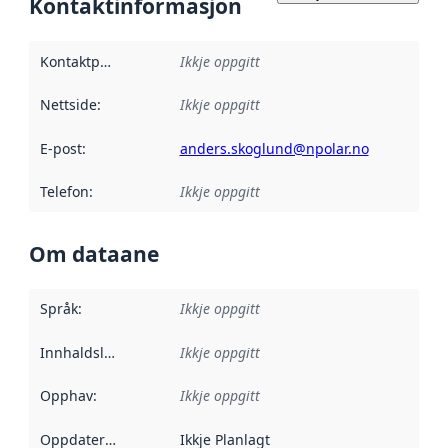
Kontaktinformasjon
Kontaktpunkt
:
Ikkje oppgitt
Nettside
:
Ikkje oppgitt
E-post
:
anders.skoglund@npolar.no
Telefon
:
Ikkje oppgitt
Om dataane
Språk
:
Ikkje oppgitt
Innhaldsleverandørar
Ikkje oppgitt
:
Opphav
:
Ikkje oppgitt
Oppdateringsfrekvens
Ikkje Planlagt
: