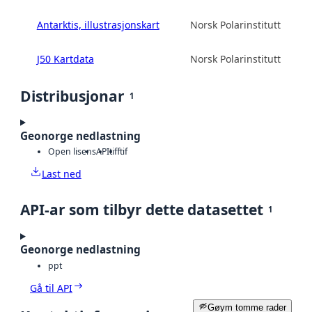
Antarktis, illustrasjonskart
Norsk Polarinstitutt
J50 Kartdata
Norsk Polarinstitutt
Distribusjonar
1
Geonorge nedlastning
Open lisens
API
tiff
tif
Last ned
API-ar som tilbyr dette datasettet
1
Geonorge nedlastning
ppt
Gå til API
Gøym tomme rader