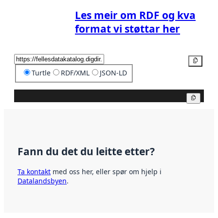
Les meir om RDF og kva
format vi støttar her
Kopier
Turtle
RDF/XML
JSON-LD
Kopier
Fann du det du leitte etter?
Ta kontakt
med oss her, eller spør om hjelp i
Datalandsbyen
.