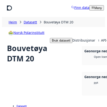
Hopp til hovudinnhald
Finn data
Meny
Heim
Datasett
Bouvetøya DTM 20
Norsk Polarinstitutt
Distribusjonar
API
Bruk datasett
1
Bouvetøya
Geonorge ned
DTM 20
Open lise
Geonorge ned
ppt
Datasett