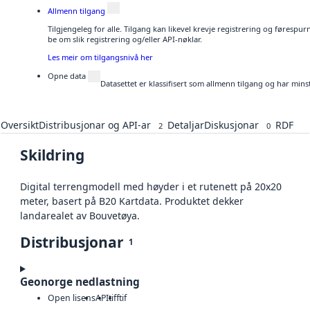
Allmenn tilgang
Tilgjengeleg for alle. Tilgang kan likevel krevje registrering og førespu
be om slik registrering og/eller API-nøklar.
Les meir om tilgangsnivå her
Opne data
Datasettet er klassifisert som allmenn tilgang og har mins
Oversikt
Distribusjonar og API-ar
Detaljar
Diskusjonar
RDF
2
0
Skildring
Digital terrengmodell med høyder i et rutenett på 20x20
meter, basert på B20 Kartdata. Produktet dekker
landarealet av Bouvetøya.
Distribusjonar
1
Geonorge nedlastning
Open lisens
API
tiff
tif