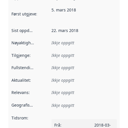
5. mars 2018
Først utgjeve
:
Denne datoen seier når dataa i dette datasettet 
Sist oppdatert
:
22. mars 2018
Nøyaktigheit
:
Ikkje oppgitt
Tilgjenge
:
Ikkje oppgitt
Fullstendigheit
:
Ikkje oppgitt
Aktualitet
:
Ikkje oppgitt
Relevans
:
Ikkje oppgitt
Geografisk område
:
Ikkje oppgitt
Tidsrom
:
Frå
:
2018-03-