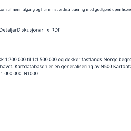
t som allmenn tilgang og har minst éi distribuering med godkjend open lisen
Detaljar
Diskusjonar
RDF
0
kk 1:700 000 til 1:1 500 000 og dekker fastlands-Norge beg
 havet. Kartdatabasen er en generalisering av N500 Kartdat
:1 000 000. N1000