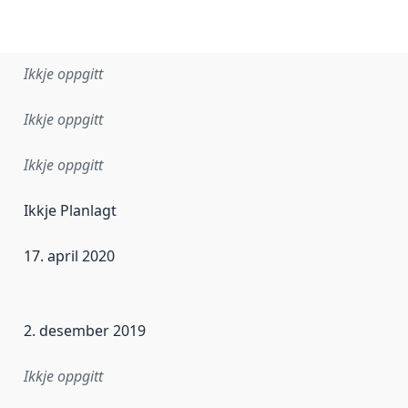
Ikkje oppgitt
Ikkje oppgitt
Ikkje oppgitt
Ikkje Planlagt
17. april 2020
r dataa i dette datasettet først blei utgitt. Det kan ha skje
2. desember 2019
Ikkje oppgitt