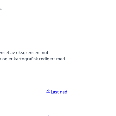
s.
renset av riksgrensen mot
a og er kartografisk redigert med
Last ned