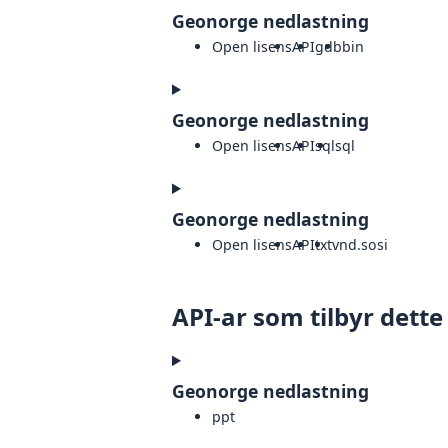
Geonorge nedlastning
Open lisens
API
gdb
bin
Geonorge nedlastning
Open lisens
API
sql
sql
Geonorge nedlastning
Open lisens
API
txt
vnd.sosi
API-ar som tilbyr dette
Geonorge nedlastning
ppt