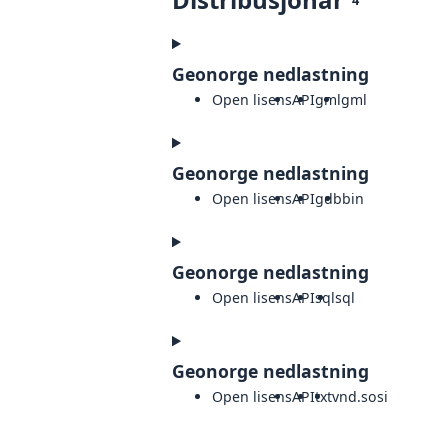
Geonorge nedlastning
Open lisens
API
gml
gml
Geonorge nedlastning
Open lisens
API
gdb
bin
Geonorge nedlastning
Open lisens
API
sql
sql
Geonorge nedlastning
Open lisens
API
txt
vnd.sosi