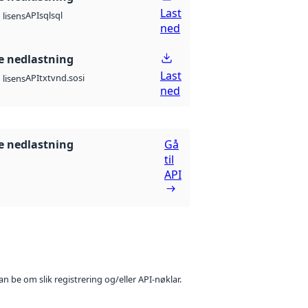
Last
API
sql
sql
lisens
ned
 nedlastning
Last
API
txt
vnd.sosi
lisens
ned
 nedlastning
Gå
til
API
n be om slik registrering og/eller API-nøklar.