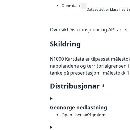
Opne data
Datasettet er klassifiser
Oversikt
Distribusjonar og API-ar
5
Skildring
N1000 Kartdata er tilpasset målesto
nabolandene og territorialgrensen i
tanke på presentasjon i målestokk 1
Distribusjonar
4
Geonorge nedlastning
Open lisens
API
gml
gml