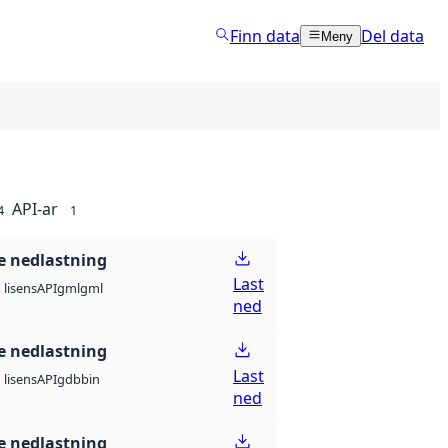
Finn data
Del data
Meny
API-ar
4
1
 nedlastning
Last
API
gml
gml
lisens
ned
 nedlastning
Last
API
gdb
bin
lisens
ned
 nedlastning