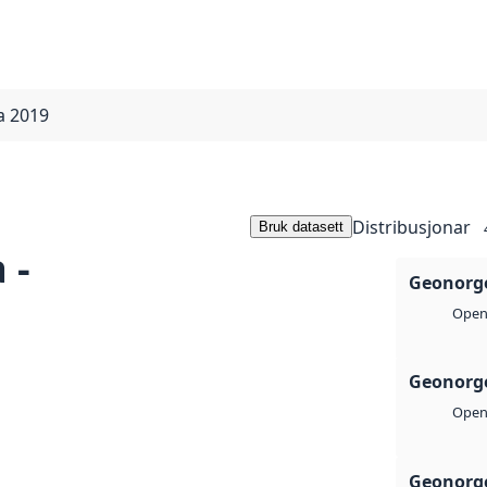
a 2019
Distribusjonar
Bruk datasett
 -
Geonorge
Open 
Geonorge
Open 
Geonorge