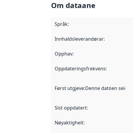
Om dataane
Språk
:
Innhaldsleverandørar
:
Opphav
:
Oppdateringsfrekvens
:
Først utgjeve
:
Denne datoen seier nå
Sist oppdatert
:
Nøyaktigheit
: