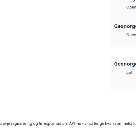
Open 
Geonorge
Open 
Geonorge
ppt
l krevje registrering og førespurnad om API-nøklar, så lenge kven som helst ka