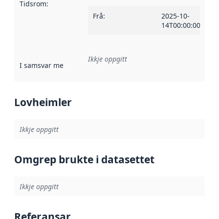
Tidsrom
:
Frå
:
2025-10-
14T00:00:00Z
Ikkje oppgitt
I samsvar med
:
Referanse til ei implementeringsregel eller an
Lovheimler
Ikkje oppgitt
Omgrep brukte i datasettet
Ikkje oppgitt
Referansar