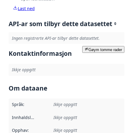
Last ned
API-ar som tilbyr dette datasettet
0
Ingen registrerte API-ar tilbyr dette datasettet.
Gøym tomme rader
Kontaktinformasjon
Ikkje oppgitt
Om dataane
Språk
:
Ikkje oppgitt
Innhaldsleverandørar
Ikkje oppgitt
:
Opphav
:
Ikkje oppgitt