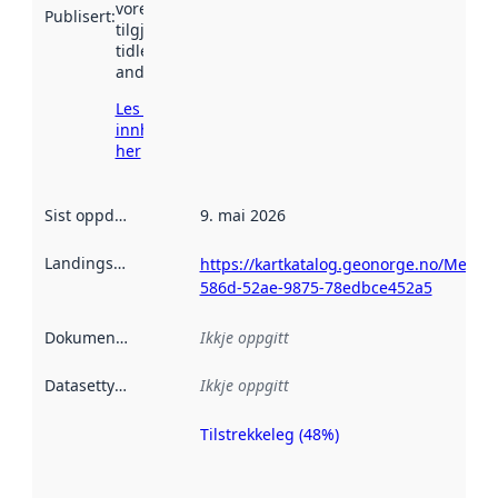
vore
Publisert
:
tilgjengeleg
tidlegare
andre stader.
Les meir om
innhenting
her
Sist oppdatert
:
9. mai 2026
Landingsside
:
https://kartkatalog.geonorge.no/Metad
586d-52ae-9875-78edbce452a5
Dokumentasjon
:
Ikkje oppgitt
Datasettype
:
Ikkje oppgitt
Tilstrekkeleg (48%)
Metadatakvalitet
er ein indikator
på kor godt