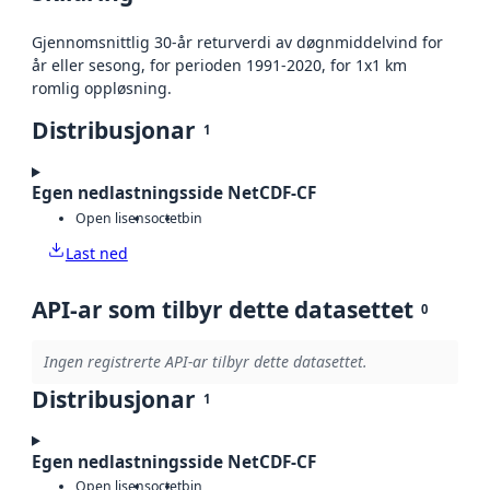
Gjennomsnittlig 30-år returverdi av døgnmiddelvind for
år eller sesong, for perioden 1991-2020, for 1x1 km
romlig oppløsning.
Distribusjonar
1
Egen nedlastningsside NetCDF-CF
Open lisens
octet
bin
Last ned
API-ar som tilbyr dette datasettet
0
Ingen registrerte API-ar tilbyr dette datasettet.
Distribusjonar
1
Egen nedlastningsside NetCDF-CF
Open lisens
octet
bin