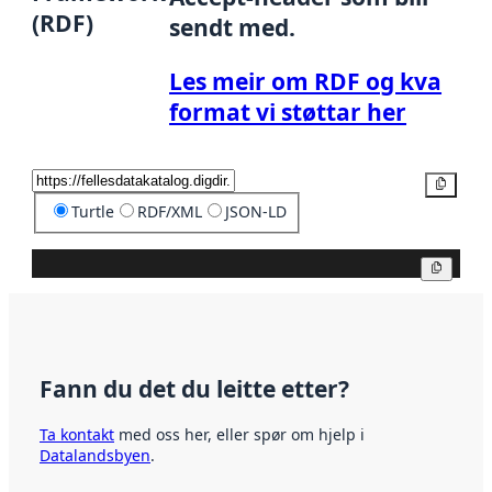
(RDF)
sendt med.
Les meir om RDF og kva
format vi støttar her
Kopier
Turtle
RDF/XML
JSON-LD
Kopier
Fann du det du leitte etter?
Ta kontakt
med oss her, eller spør om hjelp i
Datalandsbyen
.