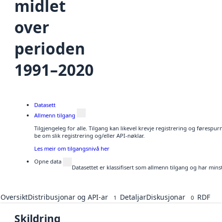
midlet
over
perioden
1991–2020
Datasett
Allmenn tilgang
Tilgjengeleg for alle. Tilgang kan likevel krevje registrering og førespu
be om slik registrering og/eller API-nøklar.
Les meir om tilgangsnivå her
Opne data
Datasettet er klassifisert som allmenn tilgang og har mins
Oversikt
Distribusjonar og API-ar
Detaljar
Diskusjonar
RDF
1
0
Skildring