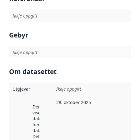
Ikkje oppgitt
Gebyr
Ikkje oppgitt
Om datasettet
Utgjevar
:
Ikkje oppgitt
28. oktober 2025
Denne datoen
viser når
datasettet vart
henta inn av
data.norge.no.
Det kan ha