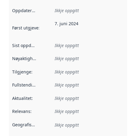
Oppdateringsfrekvens
Ikkje oppgitt
:
7. juni 2024
Først utgjeve
:
Denne datoen seier når dataa i dette datasettet 
Sist oppdatert
:
Ikkje oppgitt
Nøyaktigheit
:
Ikkje oppgitt
Tilgjenge
:
Ikkje oppgitt
Fullstendigheit
:
Ikkje oppgitt
Aktualitet
:
Ikkje oppgitt
Relevans
:
Ikkje oppgitt
Geografisk område
:
Ikkje oppgitt