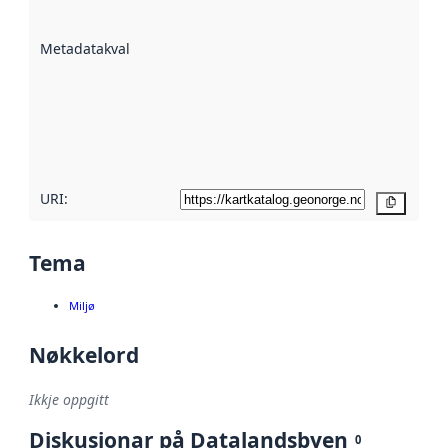
datasettene er
beskrive ved
Metadatakvalitet
:
hjelp av
metadata.
Les meir om
metadatakvalitet
her
URI:
Kopier
Tema
Miljø
Nøkkelord
Ikkje oppgitt
Diskusjonar på Datalandsbyen
0