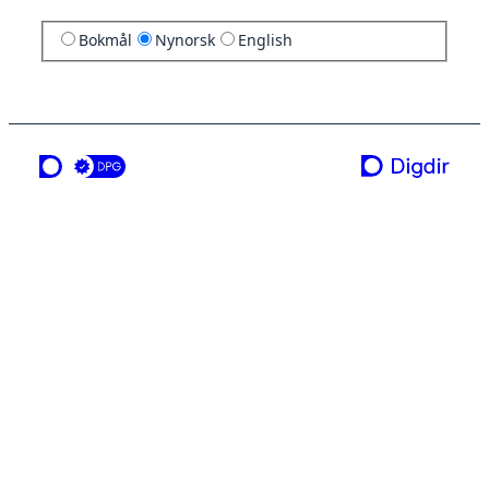
Bokmål
Nynorsk
English
ei teneste frå