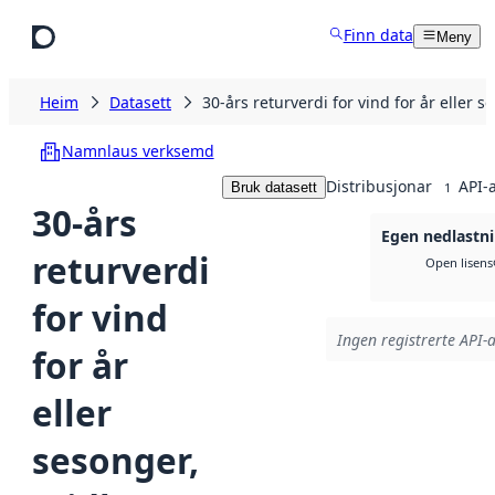
Hopp til hovudinnhald
Finn data
Meny
Heim
Datasett
30-års returverdi for vind for år eller
Namnlaus verksemd
Distribusjonar
API-
Bruk datasett
1
30-års
Egen nedlastn
returverdi
Open lisens
for vind
Ingen registrerte API-a
for år
eller
sesonger,