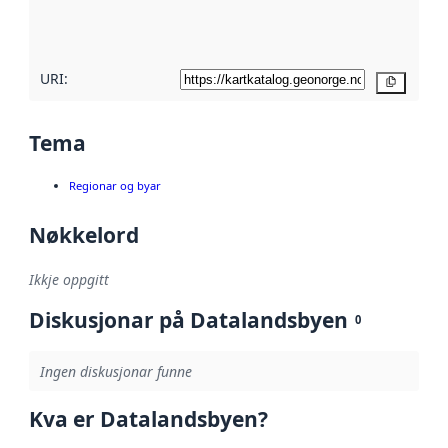
metadatakvalitet
her
URI:
Kopier
Tema
Regionar og byar
Nøkkelord
Ikkje oppgitt
Diskusjonar på Datalandsbyen
0
Ingen diskusjonar funne
Kva er Datalandsbyen?