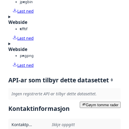
jpeg
bin
Last ned
Webside
tiff
tif
Last ned
Webside
png
png
Last ned
API-ar som tilbyr dette datasettet
0
Ingen registrerte API-ar tilbyr dette datasettet.
Gøym tomme rader
Kontaktinformasjon
Kontaktpunkt
:
Ikkje oppgitt