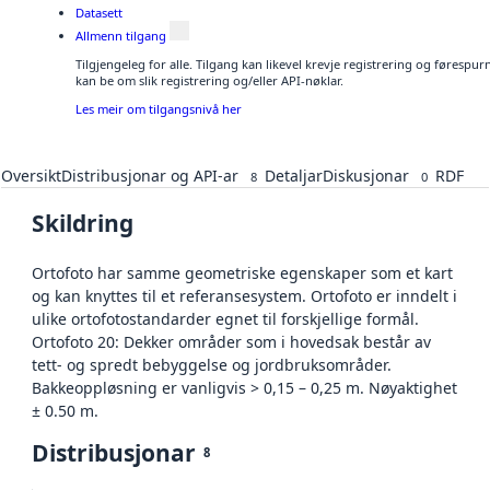
Datasett
Allmenn tilgang
Tilgjengeleg for alle. Tilgang kan likevel krevje registrering og førespu
kan be om slik registrering og/eller API-nøklar.
Les meir om tilgangsnivå her
Oversikt
Distribusjonar og API-ar
Detaljar
Diskusjonar
RDF
8
0
Skildring
Ortofoto har samme geometriske egenskaper som et kart
og kan knyttes til et referansesystem. Ortofoto er inndelt i
ulike ortofotostandarder egnet til forskjellige formål.
Ortofoto 20: Dekker områder som i hovedsak består av
tett- og spredt bebyggelse og jordbruksområder.
Bakkeoppløsning er vanligvis > 0,15 – 0,25 m. Nøyaktighet
± 0.50 m.
Distribusjonar
8