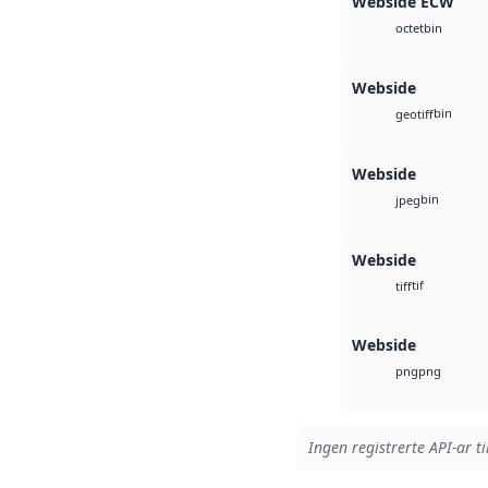
Webside ECW
bin
octet
Webside
bin
geotiff
Webside
bin
jpeg
Webside
tif
tiff
Webside
png
png
Ingen registrerte API-ar ti