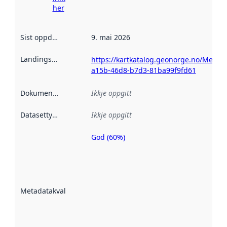
her
Sist oppdatert
:
9. mai 2026
Landingsside
:
https://kartkatalog.geonorge.no/Metad
a15b-46d8-b7d3-81ba99f9fd61
Dokumentasjon
:
Ikkje oppgitt
Datasettype
:
Ikkje oppgitt
God (60%)
Metadatakvalitet
er ein indikator
på kor godt
datasettene er
beskrive ved
Metadatakvalitet
:
hjelp av
metadata.
Les meir om