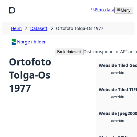
Hopp til hovudinnhald
Finn data
Meny
Heim
Datasett
Ortofoto Tolga-Os 1977
Norge i bilder
Distribusjonar
API-ar
Bruk datasett
8
Ortofoto
Webside Tiled Ge
Tolga-Os
bin
octet
1977
Webside Tiled TIF
bin
octet
Webside Jpeg200
bin
octet