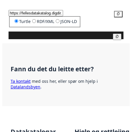
Kopier
Turtle
RDF/XML
JSON-LD
Kopier
Fann du det du leitte etter?
Ta kontakt
med oss her, eller spør om hjelp i
Datalandsbyen
.
Datakatalogar
Hjelp og rettleiing