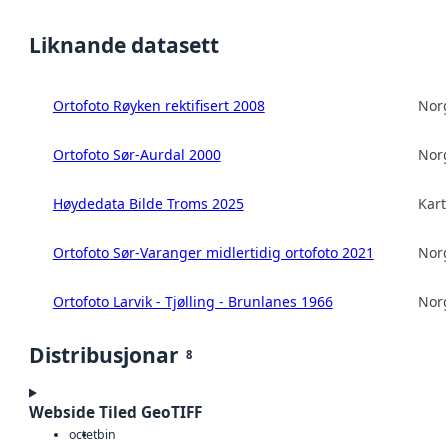
Liknande datasett
Ortofoto Røyken rektifisert 2008
Norg
Ortofoto Sør-Aurdal 2000
Norg
Høydedata Bilde Troms 2025
Kart
Ortofoto Sør-Varanger midlertidig ortofoto 2021
Norg
Ortofoto Larvik - Tjølling - Brunlanes 1966
Norg
Distribusjonar
8
Webside Tiled GeoTIFF
octet
bin