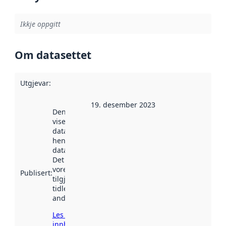
Ikkje oppgitt
Om datasettet
Utgjevar
:
19. desember 2023
Denne datoen
viser når
datasettet vart
henta inn av
data.norge.no.
Det kan ha
vore
Publisert
:
tilgjengeleg
tidlegare
andre stader.
Les meir om
innhenting