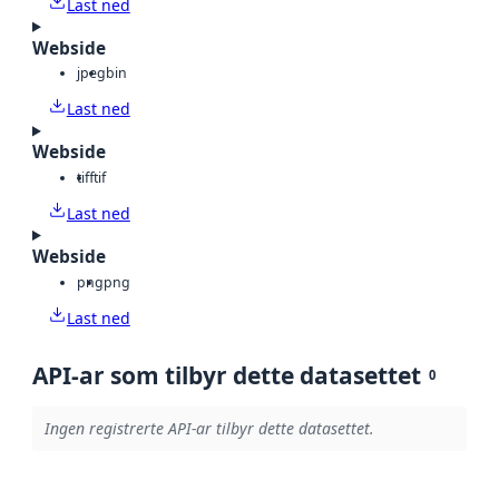
Last ned
Webside
jpeg
bin
Last ned
Webside
tiff
tif
Last ned
Webside
png
png
Last ned
API-ar som tilbyr dette datasettet
0
Ingen registrerte API-ar tilbyr dette datasettet.