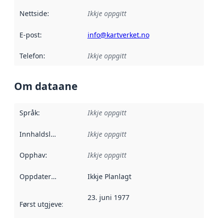
Nettside
:
Ikkje oppgitt
E-post
:
info@kartverket.no
Telefon
:
Ikkje oppgitt
Om dataane
Språk
:
Ikkje oppgitt
Innhaldsleverandørar
Ikkje oppgitt
:
Opphav
:
Ikkje oppgitt
Oppdateringsfrekvens
Ikkje Planlagt
:
23. juni 1977
Først utgjeve
:
Denne datoen seier når dataa i dette datasettet 