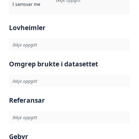
Ikkje oppgitt
I samsvar med
:
Referanse til ei implementeringsregel eller an
Lovheimler
Ikkje oppgitt
Omgrep brukte i datasettet
Ikkje oppgitt
Referansar
Ikkje oppgitt
Gebyr