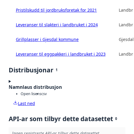
Pristilskudd til jordbruksforetak for 2021
Landbru
Leveranser til slakteri i landbruket i 2024
Landbru
Grillplasser i Gjesdal kommune
Gjesda
Leveranser til eggpakkeri i landbruket i 2023
Landbru
Distribusjonar
1
Namnlaus distribusjon
Open lisens
csv
Last ned
API-ar som tilbyr dette datasettet
0
Ingen registrerte API-ar tilbyr dette datasettet.