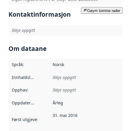
Gøym tomme rader
Kontaktinformasjon
Ikkje oppgitt
Om dataane
Språk
:
Norsk
Innhaldsleverandørar
Ikkje oppgitt
:
Opphav
:
Ikkje oppgitt
Oppdateringsfrekvens
Årleg
:
31. mai 2016
Først utgjeve
:
Denne datoen seier når dataa i dette datasettet 