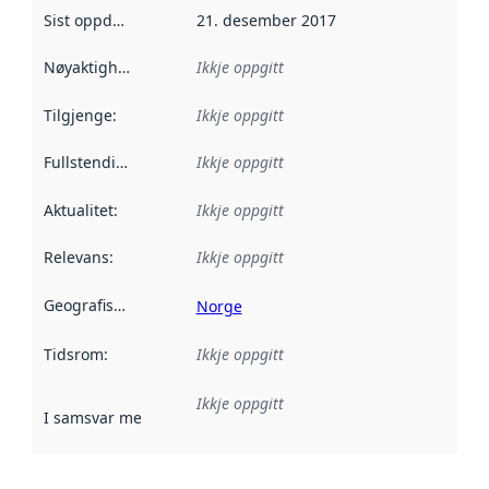
Sist oppdatert
:
21. desember 2017
Nøyaktigheit
:
Ikkje oppgitt
Tilgjenge
:
Ikkje oppgitt
Fullstendigheit
:
Ikkje oppgitt
Aktualitet
:
Ikkje oppgitt
Relevans
:
Ikkje oppgitt
Geografisk område
:
Norge
Tidsrom
:
Ikkje oppgitt
Ikkje oppgitt
I samsvar med
:
Referanse til ei implementeringsregel eller an