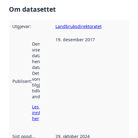
Om datasettet
Utgjevar
:
Landbruksdirektoratet
19. desember 2017
Denne datoen
viser når
datasettet vart
henta inn av
data.norge.no.
Det kan ha
vore
Publisert
:
tilgjengeleg
tidlegare
andre stader.
Les meir om
innhenting
her
Sist oppdatert
:
29. oktober 2024