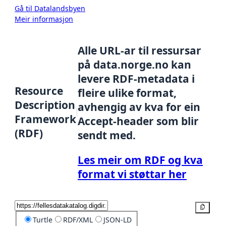
Gå til Datalandsbyen
Meir informasjon
Alle URL-ar til ressursar
på data.norge.no kan
levere RDF-metadata i
Resource
fleire ulike format,
Description
avhengig av kva for ein
Framework
Accept-header som blir
(RDF)
sendt med.
Les meir om RDF og kva
format vi støttar her
Kopier
Turtle
RDF/XML
JSON-LD