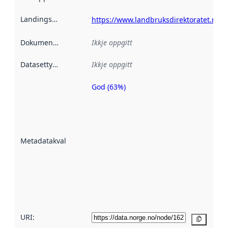
Landingsside
:
https://www.landbruksdirektoratet.no
Dokumentasjon
:
Ikkje oppgitt
Datasettype
:
Ikkje oppgitt
God (63%)
Metadatakvalitet
er ein indikator
på kor godt
datasettene er
beskrive ved
Metadatakvalitet
:
hjelp av
metadata.
Les meir om
metadatakvalitet
her
URI:
Kopier