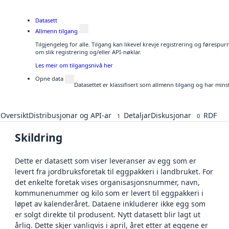
Datasett
Allmenn tilgang
Tilgjengeleg for alle. Tilgang kan likevel krevje registrering og føresp
om slik registrering og/eller API-nøklar.
Les meir om tilgangsnivå her
Opne data
Datasettet er klassifisert som allmenn tilgang og har mins
Oversikt
Distribusjonar og API-ar
Detaljar
Diskusjonar
RDF
1
0
Skildring
Dette er datasett som viser leveranser av egg som er
levert fra jordbruksforetak til eggpakkeri i landbruket. For
det enkelte foretak vises organisasjonsnummer, navn,
kommunenummer og kilo som er levert til eggpakkeri i
løpet av kalenderåret. Dataene inkluderer ikke egg som
er solgt direkte til produsent. Nytt datasett blir lagt ut
årlig. Dette skjer vanligvis i april, året etter at eggene er