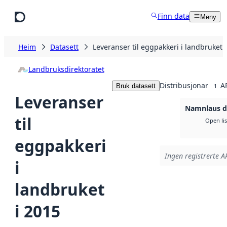
Hopp til hovudinnhald
Finn data
Meny
Heim
Datasett
Leveranser til eggpakkeri i landbruket 
Landbruksdirektoratet
Distribusjonar
A
Bruk datasett
1
Leveranser
Namnlaus di
til
Open li
eggpakkeri
Ingen registrerte AP
i
landbruket
i 2015