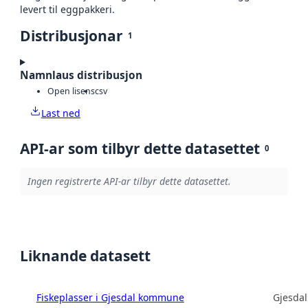
levert til eggpakkeri.
Distribusjonar
1
Namnlaus distribusjon
Open lisens
csv
Last ned
API-ar som tilbyr dette datasettet
0
Ingen registrerte API-ar tilbyr dette datasettet.
Liknande datasett
Fiskeplasser i Gjesdal kommune
Gjesda