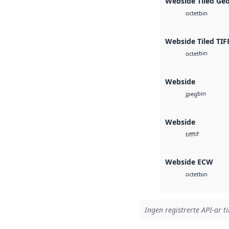
Webside Tiled Ge
bin
octet
Webside Tiled TIF
bin
octet
Webside
bin
jpeg
Webside
tif
tiff
Webside ECW
bin
octet
Ingen registrerte API-ar ti