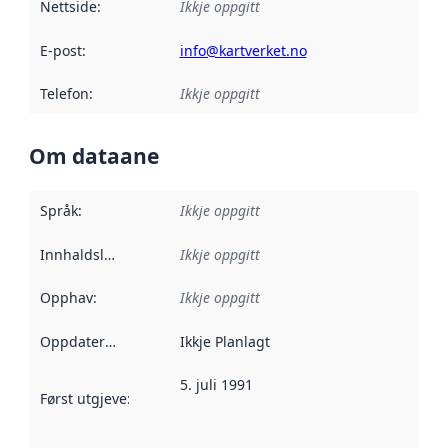
Nettside
:
Ikkje oppgitt
E-post
:
info@kartverket.no
Telefon
:
Ikkje oppgitt
Om dataane
Språk
:
Ikkje oppgitt
Innhaldsleverandørar
Ikkje oppgitt
:
Opphav
:
Ikkje oppgitt
Oppdateringsfrekvens
Ikkje Planlagt
:
5. juli 1991
Først utgjeve
:
Denne datoen seier når dataa i dette datasettet 