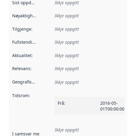
Sist oppdatert
:
Ikkje oppgitt
Nøyaktigheit
:
Ikkje oppgitt
Tilgjenge
:
Ikkje oppgitt
Fullstendigheit
:
Ikkje oppgitt
Aktualitet
:
Ikkje oppgitt
Relevans
:
Ikkje oppgitt
Geografisk område
:
Ikkje oppgitt
Tidsrom
:
Frå
:
2016-05-
01T00:00:00Z
Ikkje oppgitt
I samsvar med
:
Referanse til ei implementeringsregel eller an