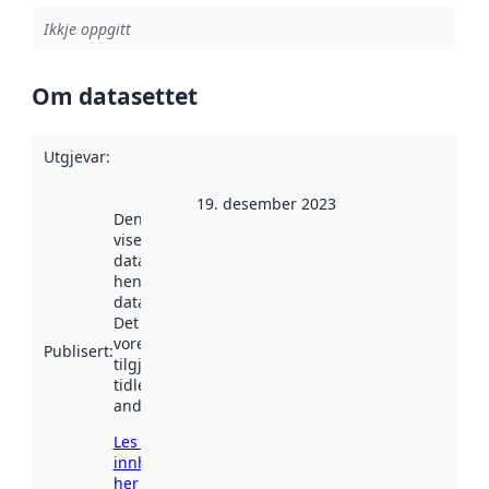
Ikkje oppgitt
Om datasettet
Utgjevar
:
19. desember 2023
Denne datoen
viser når
datasettet vart
henta inn av
data.norge.no.
Det kan ha
vore
Publisert
:
tilgjengeleg
tidlegare
andre stader.
Les meir om
innhenting
her