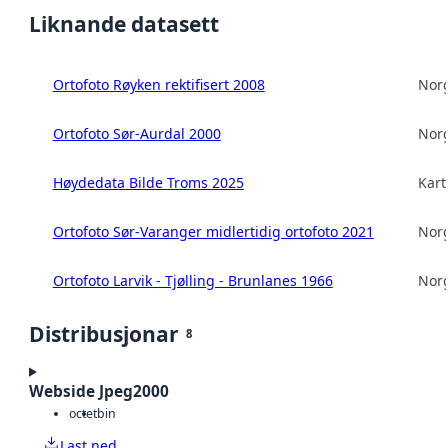
Liknande datasett
Ortofoto Røyken rektifisert 2008
Norg
Ortofoto Sør-Aurdal 2000
Norg
Høydedata Bilde Troms 2025
Kart
Ortofoto Sør-Varanger midlertidig ortofoto 2021
Norg
Ortofoto Larvik - Tjølling - Brunlanes 1966
Norg
Distribusjonar
8
Webside Jpeg2000
octet
bin
Last ned