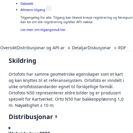
Datasett
Allmenn tilgang
Tilgjengeleg for alle. Tilgang kan likevel krevje registrering og førespu
kan be om slik registrering og/eller API-nøklar.
Les meir om tilgangsnivå her
Oversikt
Distribusjonar og API-ar
Detaljar
Diskusjonar
RDF
8
0
Skildring
Ortofoto har samme geometriske egenskaper som et kart
og kan knyttes til et referansesystem. Ortofoto er inndelt i
ulike ortofotostandarder egnet til forskjellige formål.
Ortofoto N50 representerer eldre bilder og er produsert
spesielt for Kartverket. Orto N50 har bakkeoppløsning 1,0
m. Nøyaktighet ± 10 m.
Distribusjonar
8