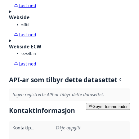
Last ned
Webside
tiff
tif
Last ned
Webside ECW
octet
bin
Last ned
API-ar som tilbyr dette datasettet
0
Ingen registrerte API-ar tilbyr dette datasettet.
Gøym tomme rader
Kontaktinformasjon
Kontaktpunkt
:
Ikkje oppgitt