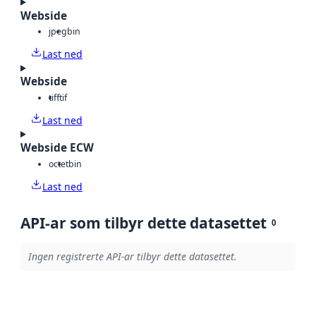
Webside
jpeg
bin
Last ned
Webside
tiff
tif
Last ned
Webside ECW
octet
bin
Last ned
API-ar som tilbyr dette datasettet
0
Ingen registrerte API-ar tilbyr dette datasettet.