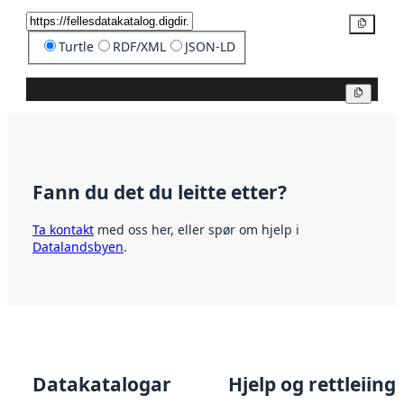
Kopier
Turtle
RDF/XML
JSON-LD
Kopier
Fann du det du leitte etter?
Ta kontakt
med oss her, eller spør om hjelp i
Datalandsbyen
.
Datakatalogar
Hjelp og rettleiing