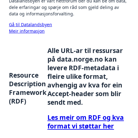
Datalandsbyen er vårt nettforum der du kan be om data,
dele erfaringar og spørje om råd som gjeld deling av
data og informasjonsforvalting.
Gå til Datalandsbyen
Meir informasjon
Alle URL-ar til ressursar
på data.norge.no kan
levere RDF-metadata i
Resource
fleire ulike format,
Description
avhengig av kva for ein
Framework
Accept-header som blir
(RDF)
sendt med.
Les meir om RDF og kva
format vi støttar her