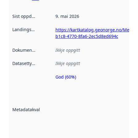
Sist oppdatert
:
9. mai 2026
Landingsside
:
https://kartkatalog.geonorge.no/Metad
b1c8-4770-8fa6-2ec5d8ed694c
Dokumentasjon
:
Ikkje oppgitt
Datasettype
:
Ikkje oppgitt
God (60%)
Metadatakvalitet
er ein indikator
på kor godt
datasettene er
beskrive ved
Metadatakvalitet
:
hjelp av
metadata.
Les meir om
metadatakvalitet