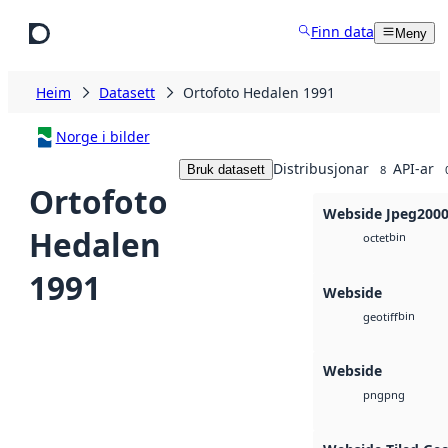
Hopp til hovudinnhald
Finn data
Meny
Heim
Datasett
Ortofoto Hedalen 1991
Norge i bilder
Distribusjonar
API-ar
Bruk datasett
8
Ortofoto
Webside Jpeg200
Hedalen
bin
octet
1991
Webside
bin
geotiff
Webside
png
png