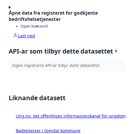
Åpne data fra registeret for godkjente
bedriftshelsetjenester
Open lisens
xml
Last ned
API-ar som tilbyr dette datasettet
0
Ingen registrerte API-ar tilbyr dette datasettet.
Liknande datasett
Ung.no, det offentliges informasjonskanal for ungdom
Badeplasser i Gjesdal kommune