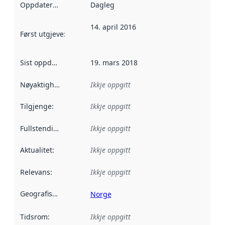
Oppdateringsfrekvens
Dagleg
:
14. april 2016
Først utgjeve
:
Denne datoen seier når dataa i dette datasettet 
Sist oppdatert
:
19. mars 2018
Nøyaktigheit
:
Ikkje oppgitt
Tilgjenge
:
Ikkje oppgitt
Fullstendigheit
:
Ikkje oppgitt
Aktualitet
:
Ikkje oppgitt
Relevans
:
Ikkje oppgitt
Geografisk område
:
Norge
Tidsrom
:
Ikkje oppgitt