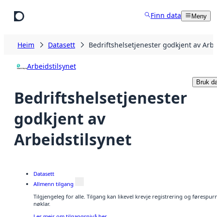
Hopp til hovudinnhald
Finn data
Meny
Heim
Datasett
Bedriftshelsetjenester godkjent av Arbe
Arbeidstilsynet
Bruk da
Bedriftshelsetjenester
godkjent av
Arbeidstilsynet
Datasett
Allmenn tilgang
Tilgjengeleg for alle. Tilgang kan likevel krevje registrering og førespu
nøklar.
Les meir om tilgangsnivå her