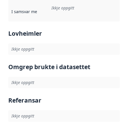
Ikkje oppgitt
I samsvar med
:
Referanse til ei implementeringsregel eller an
Lovheimler
Ikkje oppgitt
Omgrep brukte i datasettet
Ikkje oppgitt
Referansar
Ikkje oppgitt