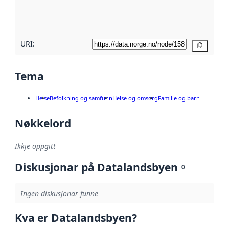
metadatakvalitet
her
URI:
Kopier
Tema
Helse
Befolkning og samfunn
Helse og omsorg
Familie og barn
Nøkkelord
Ikkje oppgitt
Diskusjonar på Datalandsbyen
0
Ingen diskusjonar funne
Kva er Datalandsbyen?