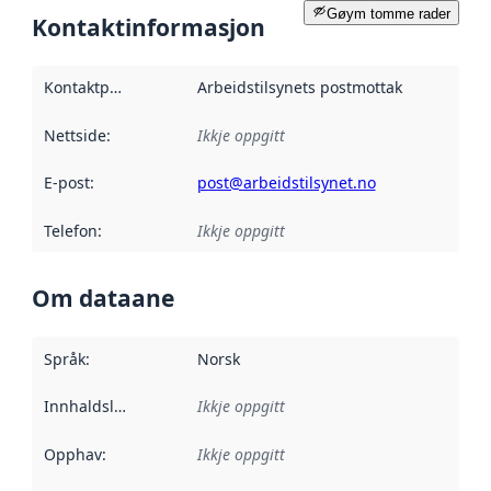
Gøym tomme rader
Kontaktinformasjon
Kontaktpunkt
:
Arbeidstilsynets postmottak
Nettside
:
Ikkje oppgitt
E-post
:
post@arbeidstilsynet.no
Telefon
:
Ikkje oppgitt
Om dataane
Språk
:
Norsk
Innhaldsleverandørar
Ikkje oppgitt
:
Opphav
:
Ikkje oppgitt