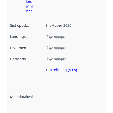
Les meir om
innhenting
her
Sist oppdatert
:
9. oktober 2025
Landingsside
:
Ikkje oppgitt
Dokumentasjon
:
Ikkje oppgitt
Datasettype
:
Ikkje oppgitt
Tilstrekkeleg (49%)
Metadatakvalitet
er ein indikator
på kor godt
datasettene er
beskrive ved
Metadatakvalitet
:
hjelp av
metadata.
Les meir om