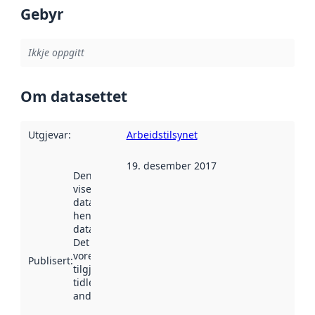
Gebyr
Ikkje oppgitt
Om datasettet
Utgjevar
:
Arbeidstilsynet
19. desember 2017
Denne datoen
viser når
datasettet vart
henta inn av
data.norge.no.
Det kan ha
vore
Publisert
:
tilgjengeleg
tidlegare
andre stader.