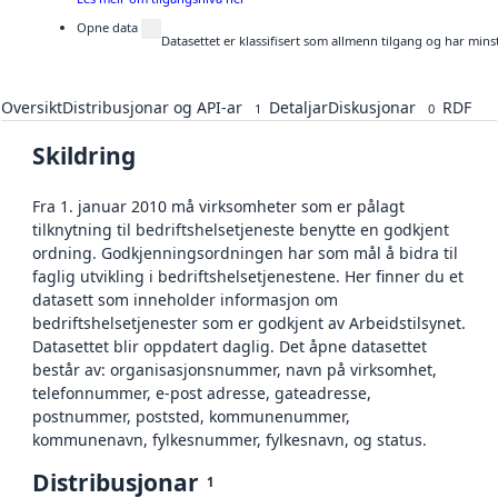
Opne data
Datasettet er klassifisert som allmenn tilgang og har mins
Oversikt
Distribusjonar og API-ar
Detaljar
Diskusjonar
RDF
1
0
Skildring
Fra 1. januar 2010 må virksomheter som er pålagt
tilknytning til bedriftshelsetjeneste benytte en godkjent
ordning. Godkjenningsordningen har som mål å bidra til
faglig utvikling i bedriftshelsetjenestene. Her finner du et
datasett som inneholder informasjon om
bedriftshelsetjenester som er godkjent av Arbeidstilsynet.
Datasettet blir oppdatert daglig. Det åpne datasettet
består av: organisasjonsnummer, navn på virksomhet,
telefonnummer, e-post adresse, gateadresse,
postnummer, poststed, kommunenummer,
kommunenavn, fylkesnummer, fylkesnavn, og status.
Distribusjonar
1