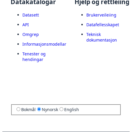
Datakatalogar
Hjelp og rettleiing
Datasett
Brukerveileiing
API
Datafellesskapet
Omgrep
Teknisk
dokumentasjon
Informasjonsmodellar
Tenester og
hendingar
Bokmål
Nynorsk
English