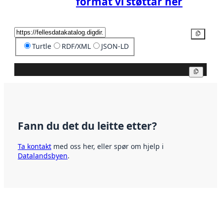
format vi støttar her
Kopier
Turtle
RDF/XML
JSON-LD
Kopier
Fann du det du leitte etter?
Ta kontakt
med oss her, eller spør om hjelp i
Datalandsbyen
.