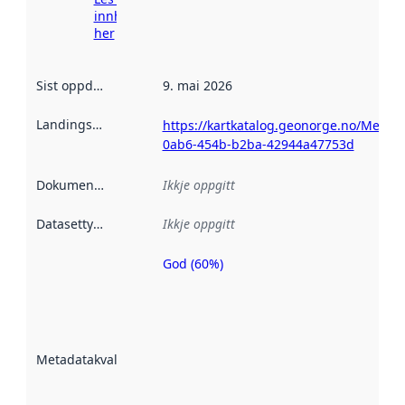
innhenting
her
Sist oppdatert
:
9. mai 2026
Landingsside
:
https://kartkatalog.geonorge.no/Metad
0ab6-454b-b2ba-42944a47753d
Dokumentasjon
:
Ikkje oppgitt
Datasettype
:
Ikkje oppgitt
God (60%)
Metadatakvalitet
er ein indikator
på kor godt
datasettene er
beskrive ved
Metadatakvalitet
:
hjelp av
metadata.