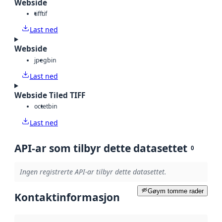
Webside
tiff
tif
Last ned
Webside
jpeg
bin
Last ned
Webside Tiled TIFF
octet
bin
Last ned
API-ar som tilbyr dette datasettet
0
Ingen registrerte API-ar tilbyr dette datasettet.
Gøym tomme rader
Kontaktinformasjon