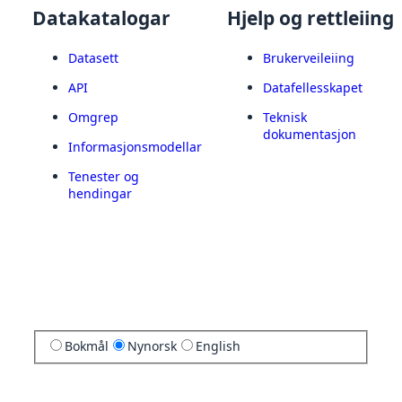
Datakatalogar
Hjelp og rettleiing
Datasett
Brukerveileiing
API
Datafellesskapet
Omgrep
Teknisk
dokumentasjon
Informasjonsmodellar
Tenester og
hendingar
Bokmål
Nynorsk
English