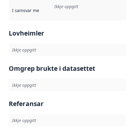
Ikkje oppgitt
I samsvar med
:
Referanse til ei implementeringsregel eller an
Lovheimler
Ikkje oppgitt
Omgrep brukte i datasettet
Ikkje oppgitt
Referansar
Ikkje oppgitt