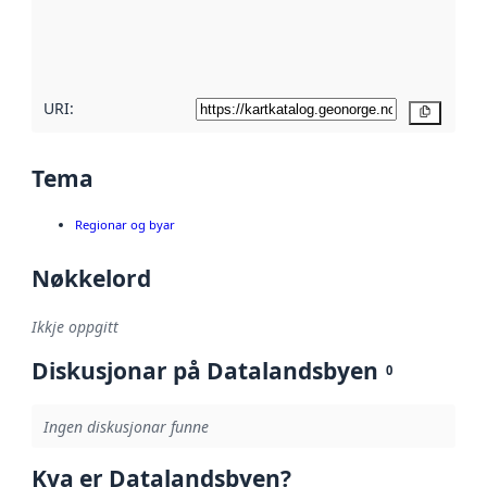
Les meir om
metadatakvalitet
her
URI:
Kopier
Tema
Regionar og byar
Nøkkelord
Ikkje oppgitt
Diskusjonar på Datalandsbyen
0
Ingen diskusjonar funne
Kva er Datalandsbyen?