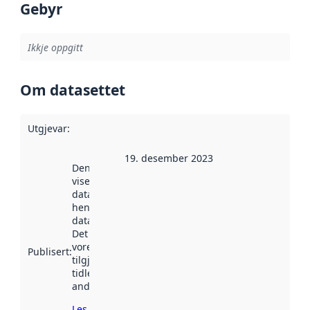
Gebyr
Ikkje oppgitt
Om datasettet
Utgjevar
:
19. desember 2023
Denne datoen
viser når
datasettet vart
henta inn av
data.norge.no.
Det kan ha
vore
Publisert
:
tilgjengeleg
tidlegare
andre stader.
Les meir om