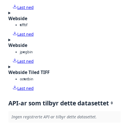
Last ned
Webside
tiff
tif
Last ned
Webside
jpeg
bin
Last ned
Webside Tiled TIFF
octet
bin
Last ned
API-ar som tilbyr dette datasettet
0
Ingen registrerte API-ar tilbyr dette datasettet.