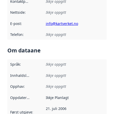
Kontaktpunkt
:
Ikkje oppgitt
Nettside
:
Ikkje oppgitt
E-post
:
info@kartverket.no
Telefon
:
Ikkje oppgitt
Om dataane
Språk
:
Ikkje oppgitt
Innhaldsleverandørar
Ikkje oppgitt
:
Opphav
:
Ikkje oppgitt
Oppdateringsfrekvens
Ikkje Planlagt
:
21. juli 2006
Først utgjeve
:
Denne datoen seier når dataa i dette datasettet 