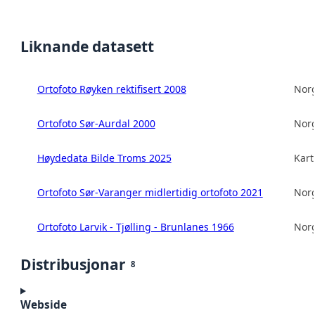
Liknande datasett
Ortofoto Røyken rektifisert 2008
Norg
Ortofoto Sør-Aurdal 2000
Norg
Høydedata Bilde Troms 2025
Kart
Ortofoto Sør-Varanger midlertidig ortofoto 2021
Norg
Ortofoto Larvik - Tjølling - Brunlanes 1966
Norg
Distribusjonar
8
Webside