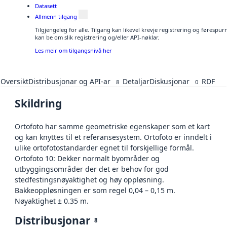
Datasett
Allmenn tilgang
Tilgjengeleg for alle. Tilgang kan likevel krevje registrering og førespu
kan be om slik registrering og/eller API-nøklar.
Les meir om tilgangsnivå her
Oversikt
Distribusjonar og API-ar
Detaljar
Diskusjonar
RDF
8
0
Skildring
Ortofoto har samme geometriske egenskaper som et kart
og kan knyttes til et referansesystem. Ortofoto er inndelt i
ulike ortofotostandarder egnet til forskjellige formål.
Ortofoto 10: Dekker normalt byområder og
utbyggingsområder der det er behov for god
stedfestingsnøyaktighet og høy oppløsning.
Bakkeoppløsningen er som regel 0,04 – 0,15 m.
Nøyaktighet ± 0.35 m.
Distribusjonar
8