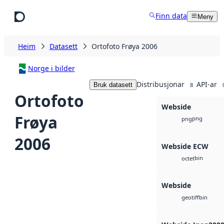
Hopp til hovudinnhald
Finn data
Meny
Heim
Datasett
Ortofoto Frøya 2006
Norge i bilder
Distribusjonar
API-ar
Bruk datasett
8
Ortofoto
Webside
Frøya
png
png
2006
Webside ECW
bin
octet
Webside
bin
geotiff