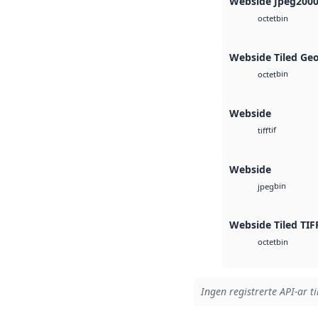
Webside Jpeg200
bin
octet
Webside Tiled Ge
bin
octet
Webside
tif
tiff
Webside
bin
jpeg
Webside Tiled TIF
bin
octet
Ingen registrerte API-ar ti