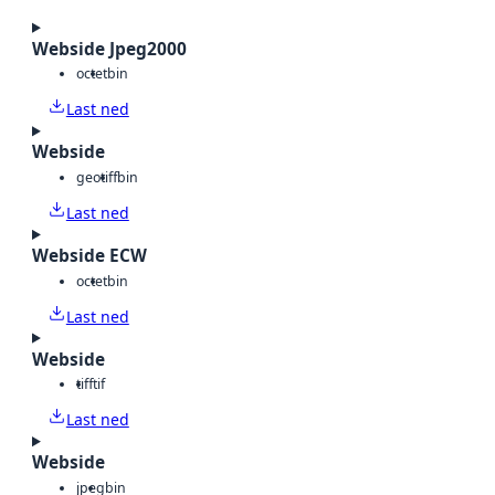
Webside Jpeg2000
octet
bin
Last ned
Webside
geotiff
bin
Last ned
Webside ECW
octet
bin
Last ned
Webside
tiff
tif
Last ned
Webside
jpeg
bin