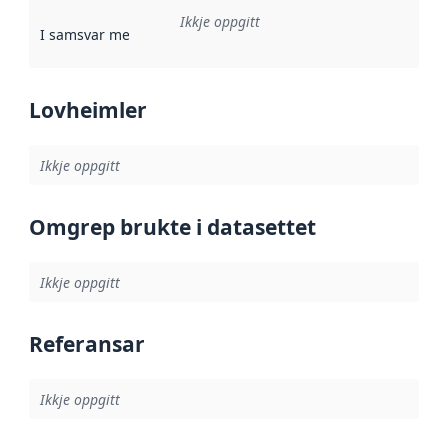
Ikkje oppgitt
I samsvar med
:
Referanse til ei implementeringsregel eller an
Lovheimler
Ikkje oppgitt
Omgrep brukte i datasettet
Ikkje oppgitt
Referansar
Ikkje oppgitt