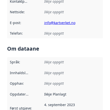
Kontaktpunkt
:
Ikkje oppgitt
Nettside
:
Ikkje oppgitt
E-post
:
info@kartverket.no
Telefon
:
Ikkje oppgitt
Om dataane
Språk
:
Ikkje oppgitt
Innhaldsleverandørar
Ikkje oppgitt
:
Opphav
:
Ikkje oppgitt
Oppdateringsfrekvens
Ikkje Planlagt
:
4. september 2023
Først utgjeve
:
Denne datoen seier når dataa i dette datasettet 