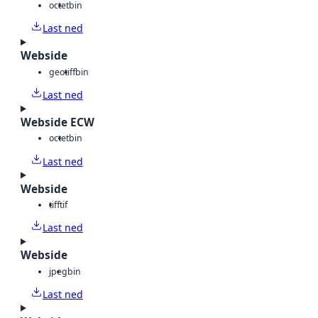
octet
bin
Last ned
Webside
geotiff
bin
Last ned
Webside ECW
octet
bin
Last ned
Webside
tiff
tif
Last ned
Webside
jpeg
bin
Last ned