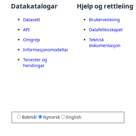
Datakatalogar
Hjelp og rettleiing
Datasett
Brukerveileiing
API
Datafellesskapet
Omgrep
Teknisk
dokumentasjon
Informasjonsmodellar
Tenester og
hendingar
Bokmål
Nynorsk
English