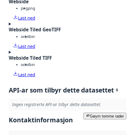
Webside
png
png
Last ned
Webside Tiled GeoTIFF
octet
bin
Last ned
Webside Tiled TIFF
octet
bin
Last ned
API-ar som tilbyr dette datasettet
0
Ingen registrerte API-ar tilbyr dette datasettet.
Gøym tomme rader
Kontaktinformasjon