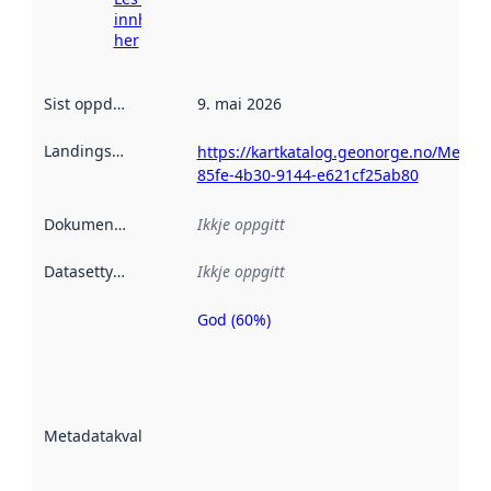
innhenting
her
Sist oppdatert
:
9. mai 2026
Landingsside
:
https://kartkatalog.geonorge.no/Metad
85fe-4b30-9144-e621cf25ab80
Dokumentasjon
:
Ikkje oppgitt
Datasettype
:
Ikkje oppgitt
God (60%)
Metadatakvalitet
er ein indikator
på kor godt
datasettene er
beskrive ved
Metadatakvalitet
:
hjelp av
metadata.