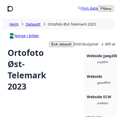
Hopp til hovudinnhald
Finn data
Meny
Heim
Datasett
Ortofoto Øst-Telemark 2023
Norge i bilder
Distribusjonar
API-ar
Bruk datasett
8
Ortofoto
Webside Jpeg20
Øst-
bin
octet
Telemark
Webside
bin
2023
geotiff
Webside ECW
bin
octet