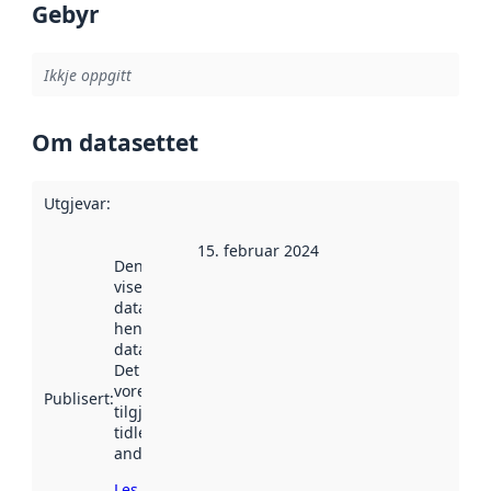
Gebyr
Ikkje oppgitt
Om datasettet
Utgjevar
:
15. februar 2024
Denne datoen
viser når
datasettet vart
henta inn av
data.norge.no.
Det kan ha
vore
Publisert
:
tilgjengeleg
tidlegare
andre stader.
Les meir om