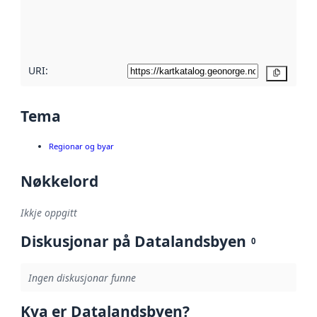
Les meir om
metadatakvalitet
her
URI:
Kopier
Tema
Regionar og byar
Nøkkelord
Ikkje oppgitt
Diskusjonar på Datalandsbyen
0
Ingen diskusjonar funne
Kva er Datalandsbyen?