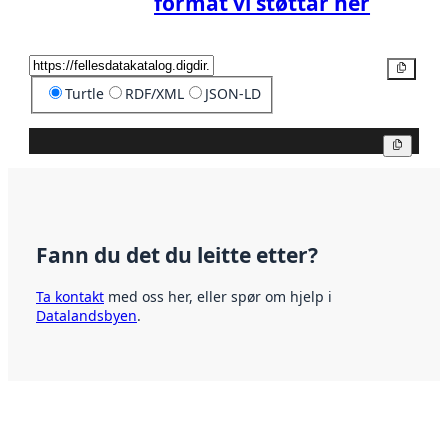
format vi støttar her
Kopier
Turtle
RDF/XML
JSON-LD
Kopier
Fann du det du leitte etter?
Ta kontakt
med oss her, eller spør om hjelp i
Datalandsbyen
.