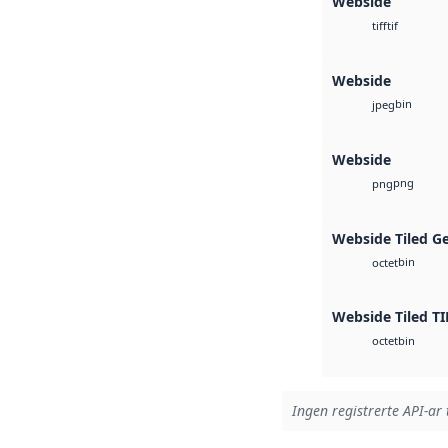
Webside
tif
tiff
Webside
bin
jpeg
Webside
png
png
Webside Tiled G
bin
octet
Webside Tiled TI
bin
octet
Ingen registrerte API-ar 