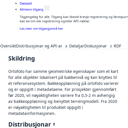
Datasett
Allmenn tilgang
Tilgjengeleg for alle. Tilgang kan likevel krevje registrering og førespu
kan be om slik registrering og/eller API-nøklar.
Les meir om tilgangsnivå her
Oversikt
Distribusjonar og API-ar
Detaljar
Diskusjonar
RDF
8
0
Skildring
Ortofoto har samme geometriske egenskaper som et kart
for alle objekter lokalisert på bakkenivå og kan knyttes til
et referansesystem. Bakkeoppløsning på ortofoto varierer
og er oppgitt i metadataene. For prosjekter gjennomført
før 2020, vil nøyaktigheten variere fra 0,5-2 m avhengig
av bakkeoppløsning og benyttet terrengmodell. Fra 2020
er nøyaktigheten til produktet oppgitt i
metadatainformasjonen.
Distribusjonar
8