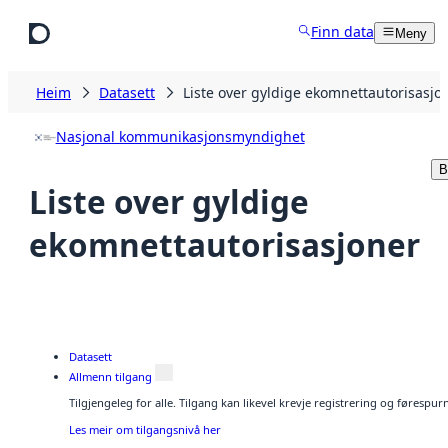
Hopp til hovudinnhald
Finn data
Meny
Heim
Datasett
Liste over gyldige ekomnettautorisasjo
Nasjonal kommunikasjonsmyndighet
B
Liste over gyldige
ekomnettautorisasjoner
Datasett
Allmenn tilgang
Tilgjengeleg for alle. Tilgang kan likevel krevje registrering og førespu
Les meir om tilgangsnivå her