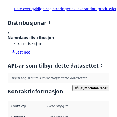
Liste over gyldige registreringer av leverandør (produksjon
Distribusjonar
1
Namnlaus distribusjon
Open lisens
json
Last ned
API-ar som tilbyr dette datasettet
0
Ingen registrerte API-ar tilbyr dette datasettet.
Gøym tomme rader
Kontaktinformasjon
Kontaktpunkt
:
Ikkje oppgitt