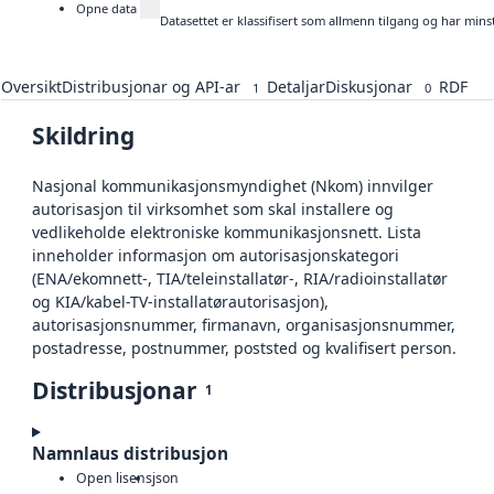
Opne data
Datasettet er klassifisert som allmenn tilgang og har mins
Oversikt
Distribusjonar og API-ar
Detaljar
Diskusjonar
RDF
1
0
Skildring
Nasjonal kommunikasjonsmyndighet (Nkom) innvilger
autorisasjon til virksomhet som skal installere og
vedlikeholde elektroniske kommunikasjonsnett. Lista
inneholder informasjon om autorisasjonskategori
(ENA/ekomnett-, TIA/teleinstallatør-, RIA/radioinstallatør
og KIA/kabel-TV-installatørautorisasjon),
autorisasjonsnummer, firmanavn, organisasjonsnummer,
postadresse, postnummer, poststed og kvalifisert person.
Distribusjonar
1
Namnlaus distribusjon
Open lisens
json