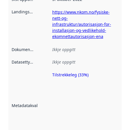
Landingsside
:
https://www.nkom.no/fysiske-
nett-og-
infrastruktur/autorisasjon-for-
installasjon-og-vedlikehold-
ekomnettautorisasjon-ena
Dokumentasjon
:
Ikkje oppgitt
Datasettype
:
Ikkje oppgitt
Tilstrekkeleg (33%)
Metadatakvalitet
er ein indikator
på kor godt
datasettene er
beskrive ved
Metadatakvalitet
:
hjelp av
metadata.
Les meir om
metadatakvalitet