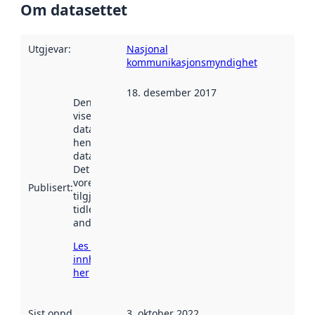
Om datasettet
Utgjevar
:
Nasjonal
kommunikasjonsmyndighet
18. desember 2017
Denne datoen
viser når
datasettet vart
henta inn av
data.norge.no.
Det kan ha
vore
Publisert
:
tilgjengeleg
tidlegare
andre stader.
Les meir om
innhenting
her
Sist oppdatert
:
3. oktober 2022