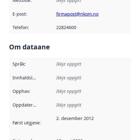
Nettside
:
Ikkje oppgitt
E-post
:
firmapost@nkom.no
Telefon
:
22824600
Om dataane
Språk
:
Ikkje oppgitt
Innhaldsleverandørar
Ikkje oppgitt
:
Opphav
:
Ikkje oppgitt
Oppdateringsfrekvens
Ikkje oppgitt
:
2. desember 2012
Først utgjeve
:
Denne datoen seier når dataa i dette datasettet 