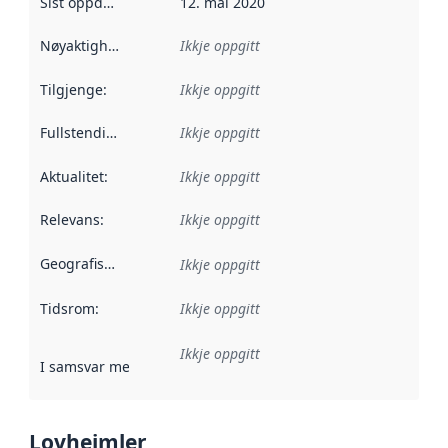
Sist oppdatert
:
12. mai 2020
Nøyaktigheit
:
Ikkje oppgitt
Tilgjenge
:
Ikkje oppgitt
Fullstendigheit
:
Ikkje oppgitt
Aktualitet
:
Ikkje oppgitt
Relevans
:
Ikkje oppgitt
Geografisk område
:
Ikkje oppgitt
Tidsrom
:
Ikkje oppgitt
Ikkje oppgitt
I samsvar med
:
Referanse til ei implementeringsregel eller an
Lovheimler