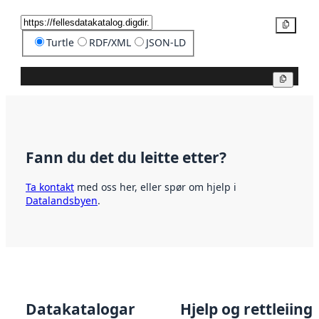
Kopier
Turtle
RDF/XML
JSON-LD
Kopier
Fann du det du leitte etter?
Ta kontakt
med oss her, eller spør om hjelp i
Datalandsbyen
.
Datakatalogar
Hjelp og rettleiing