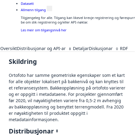
Datasett
Allmenn tilgang
Tilgjengeleg for alle. Tilgang kan likevel krevje registrering og førespu
be om slik registrering og/eller API-nøklar.
Les meir om tilgangsnivå her
Oversikt
Distribusjonar og API-ar
Detaljar
Diskusjonar
RDF
8
0
Skildring
Ortofoto har samme geometriske egenskaper som et kart
for alle objekter lokalisert på bakkenivå og kan knyttes til
et referansesystem. Bakkeoppløsning på ortofoto varierer
og er oppgitt i metadataene. For prosjekter gjennomført
før 2020, vil nøyaktigheten variere fra 0,5-2 m avhengig
av bakkeoppløsning og benyttet terrengmodell. Fra 2020
er nøyaktigheten til produktet oppgitt i
metadatainformasjonen.
Distribusjonar
8