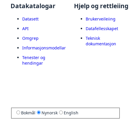
Datakatalogar
Hjelp og rettleiing
Datasett
Brukerveileiing
API
Datafellesskapet
Omgrep
Teknisk
dokumentasjon
Informasjonsmodellar
Tenester og
hendingar
Bokmål
Nynorsk
English