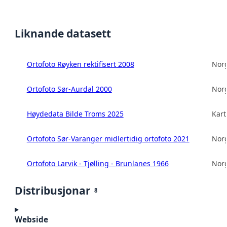
Liknande datasett
Ortofoto Røyken rektifisert 2008
Norg
Ortofoto Sør-Aurdal 2000
Norg
Høydedata Bilde Troms 2025
Kart
Ortofoto Sør-Varanger midlertidig ortofoto 2021
Norg
Ortofoto Larvik - Tjølling - Brunlanes 1966
Norg
Distribusjonar
8
Webside