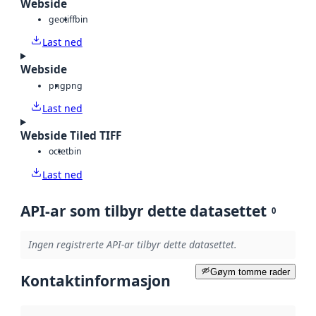
Webside
geotiff
bin
Last ned
Webside
png
png
Last ned
Webside Tiled TIFF
octet
bin
Last ned
API-ar som tilbyr dette datasettet
0
Ingen registrerte API-ar tilbyr dette datasettet.
Gøym tomme rader
Kontaktinformasjon