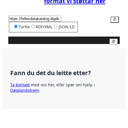
format vi støttar her
Kopier
Turtle
RDF/XML
JSON-LD
Kopier
Fann du det du leitte etter?
Ta kontakt
med oss her, eller spør om hjelp i
Datalandsbyen
.