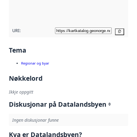
Les meir om
metadatakvalitet
her
URI:
Kopier
Tema
Regionar og byar
Nøkkelord
Ikkje oppgitt
Diskusjonar på Datalandsbyen
0
Ingen diskusjonar funne
Kva er Datalandsbyen?