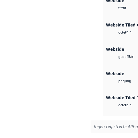
Webside
tif
tiff
Webside Tiled 
bin
octet
Webside
bin
geotiff
Webside
png
png
Webside Tiled 
bin
octet
Ingen registrerte API-a