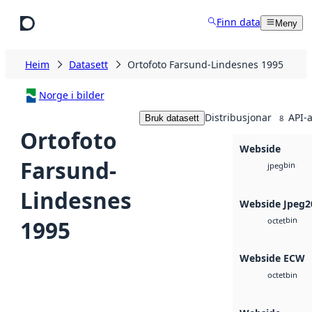
Hopp til hovudinnhald
Finn data
Meny
Heim
Datasett
Ortofoto Farsund-Lindesnes 1995
Norge i bilder
Distribusjonar
API-a
Bruk datasett
8
Ortofoto
Webside
Farsund-
bin
jpeg
Lindesnes
Webside Jpeg2
bin
1995
octet
Webside ECW
bin
octet