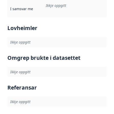
Ikkje oppgitt
I samsvar med
:
Referanse til ei implementeringsregel eller an
Lovheimler
Ikkje oppgitt
Omgrep brukte i datasettet
Ikkje oppgitt
Referansar
Ikkje oppgitt