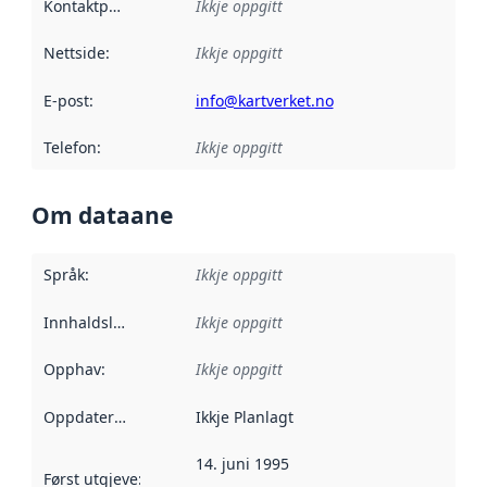
Kontaktpunkt
:
Ikkje oppgitt
Nettside
:
Ikkje oppgitt
E-post
:
info@kartverket.no
Telefon
:
Ikkje oppgitt
Om dataane
Språk
:
Ikkje oppgitt
Innhaldsleverandørar
Ikkje oppgitt
:
Opphav
:
Ikkje oppgitt
Oppdateringsfrekvens
Ikkje Planlagt
:
14. juni 1995
Først utgjeve
:
Denne datoen seier når dataa i dette datasettet 