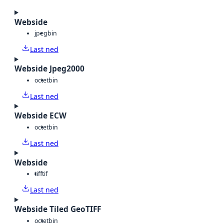
Webside
jpeg
bin
Last ned
Webside Jpeg2000
octet
bin
Last ned
Webside ECW
octet
bin
Last ned
Webside
tiff
tif
Last ned
Webside Tiled GeoTIFF
octet
bin