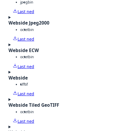
jpeg
bin
Last ned
Webside Jpeg2000
octet
bin
Last ned
Webside ECW
octet
bin
Last ned
Webside
tiff
tif
Last ned
Webside Tiled GeoTIFF
octet
bin
Last ned