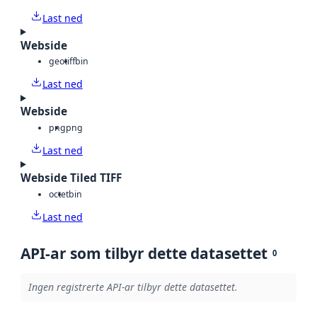
Last ned
Webside
geotiff
bin
Last ned
Webside
png
png
Last ned
Webside Tiled TIFF
octet
bin
Last ned
API-ar som tilbyr dette datasettet
0
Ingen registrerte API-ar tilbyr dette datasettet.