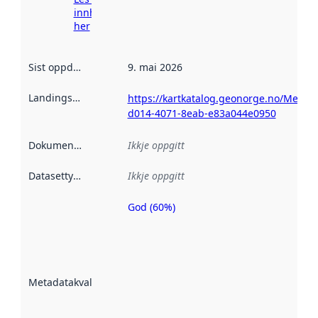
innhenting
her
Sist oppdatert
:
9. mai 2026
Landingsside
:
https://kartkatalog.geonorge.no/Metad
d014-4071-8eab-e83a044e0950
Dokumentasjon
:
Ikkje oppgitt
Datasettype
:
Ikkje oppgitt
God (60%)
Metadatakvalitet
er ein indikator
på kor godt
datasettene er
beskrive ved
Metadatakvalitet
:
hjelp av
metadata.