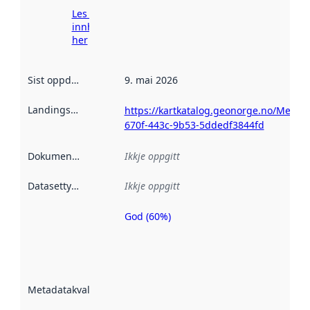
Les meir om
innhenting
her
Sist oppdatert
:
9. mai 2026
Landingsside
:
https://kartkatalog.geonorge.no/Metad
670f-443c-9b53-5ddedf3844fd
Dokumentasjon
:
Ikkje oppgitt
Datasettype
:
Ikkje oppgitt
God (60%)
Metadatakvalitet
er ein indikator
på kor godt
datasettene er
beskrive ved
Metadatakvalitet
:
hjelp av
metadata.