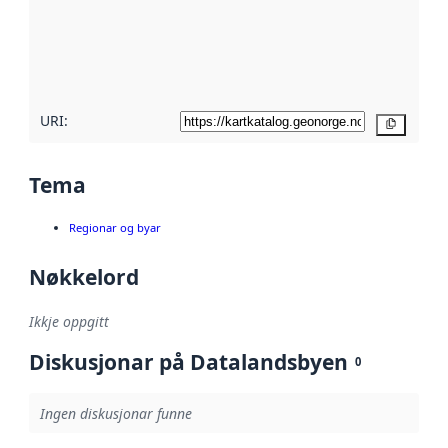
Les meir om
metadatakvalitet
her
URI:
Kopier
Tema
Regionar og byar
Nøkkelord
Ikkje oppgitt
Diskusjonar på Datalandsbyen
0
Ingen diskusjonar funne