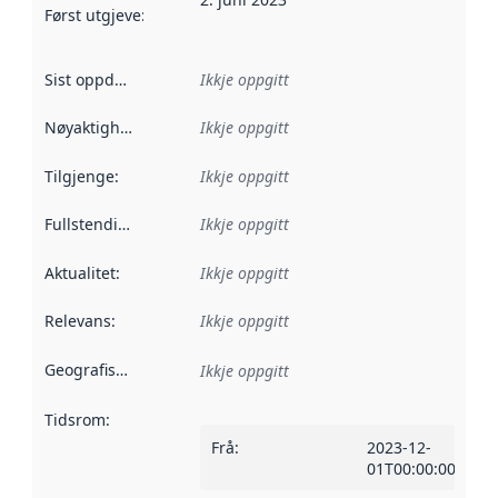
Først utgjeve
:
Denne datoen seier når dataa i dette datasettet 
Sist oppdatert
:
Ikkje oppgitt
Nøyaktigheit
:
Ikkje oppgitt
Tilgjenge
:
Ikkje oppgitt
Fullstendigheit
:
Ikkje oppgitt
Aktualitet
:
Ikkje oppgitt
Relevans
:
Ikkje oppgitt
Geografisk område
:
Ikkje oppgitt
Tidsrom
:
Frå
:
2023-12-
01T00:00:00Z