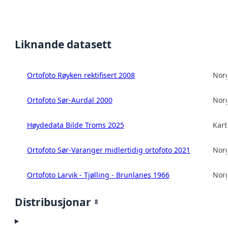
Liknande datasett
Ortofoto Røyken rektifisert 2008
Norg
Ortofoto Sør-Aurdal 2000
Norg
Høydedata Bilde Troms 2025
Kart
Ortofoto Sør-Varanger midlertidig ortofoto 2021
Norg
Ortofoto Larvik - Tjølling - Brunlanes 1966
Norg
Distribusjonar
8