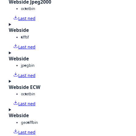
Webside Jpeg2000
octet
bin
Last ned
Webside
tiff
tif
Last ned
Webside
jpeg
bin
Last ned
Webside ECW
octet
bin
Last ned
Webside
geotiff
bin
Last ned