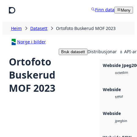
Hopp til hovudinnhald
Finn data
Meny
Heim
Datasett
Ortofoto Buskerud MOF 2023
Norge i bilder
Distribusjonar
API-ar
Bruk datasett
8
Ortofoto
Webside Jpeg20
Buskerud
bin
octet
MOF 2023
Webside
tif
tiff
Webside
bin
jpeg