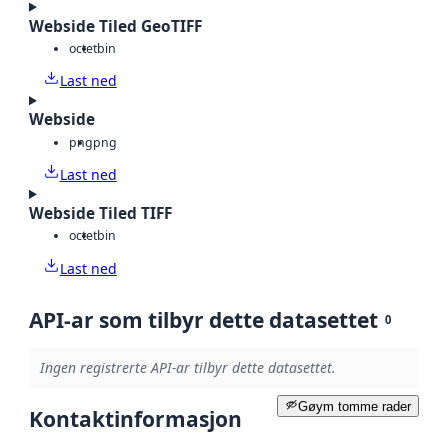
Webside Tiled GeoTIFF
octet
bin
Last ned
Webside
png
png
Last ned
Webside Tiled TIFF
octet
bin
Last ned
API-ar som tilbyr dette datasettet
0
Ingen registrerte API-ar tilbyr dette datasettet.
Gøym tomme rader
Kontaktinformasjon