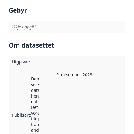
Gebyr
Ikkje oppgitt
Om datasettet
Utgjevar
:
19. desember 2023
Denne datoen
viser når
datasettet vart
henta inn av
data.norge.no.
Det kan ha
vore
Publisert
:
tilgjengeleg
tidlegare
andre stader.