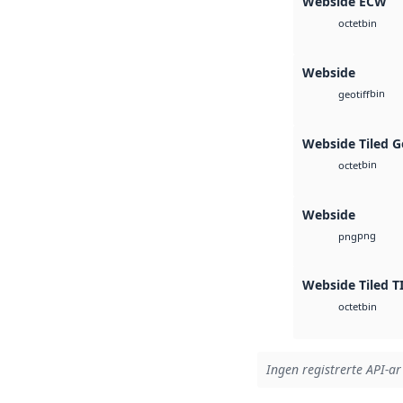
Webside ECW
bin
octet
Webside
bin
geotiff
Webside Tiled G
bin
octet
Webside
png
png
Webside Tiled T
bin
octet
Ingen registrerte API-ar 