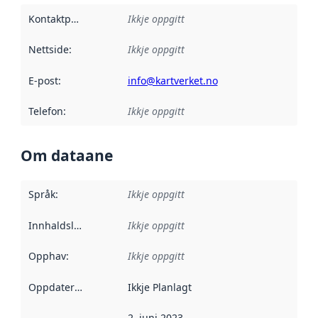
Kontaktpunkt
:
Ikkje oppgitt
Nettside
:
Ikkje oppgitt
E-post
:
info@kartverket.no
Telefon
:
Ikkje oppgitt
Om dataane
Språk
:
Ikkje oppgitt
Innhaldsleverandørar
Ikkje oppgitt
:
Opphav
:
Ikkje oppgitt
Oppdateringsfrekvens
Ikkje Planlagt
:
2. juni 2023