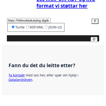
format vi støttar her
Kopier
Turtle
RDF/XML
JSON-LD
Kopier
Fann du det du leitte etter?
Ta kontakt
med oss her, eller spør om hjelp i
Datalandsbyen
.