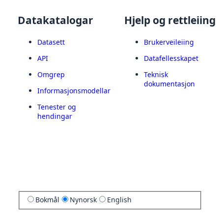
Datakatalogar
Hjelp og rettleiing
Datasett
Brukerveileiing
API
Datafellesskapet
Omgrep
Teknisk
dokumentasjon
Informasjonsmodellar
Tenester og
hendingar
Bokmål
Nynorsk
English