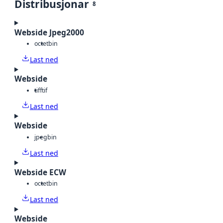
Distribusjonar
8
Webside Jpeg2000
octet
bin
Last ned
Webside
tiff
tif
Last ned
Webside
jpeg
bin
Last ned
Webside ECW
octet
bin
Last ned
Webside