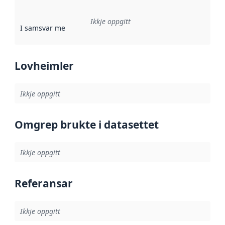
Ikkje oppgitt
I samsvar med
:
Referanse til ei implementeringsregel eller an
Lovheimler
Ikkje oppgitt
Omgrep brukte i datasettet
Ikkje oppgitt
Referansar
Ikkje oppgitt