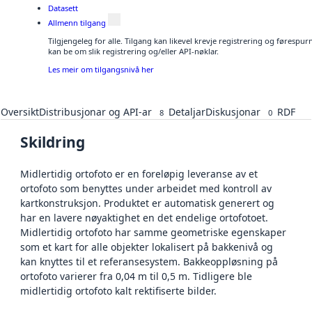
Datasett
Allmenn tilgang
Tilgjengeleg for alle. Tilgang kan likevel krevje registrering og førespu
kan be om slik registrering og/eller API-nøklar.
Les meir om tilgangsnivå her
Oversikt
Distribusjonar og API-ar
Detaljar
Diskusjonar
RDF
8
0
Skildring
Midlertidig ortofoto er en foreløpig leveranse av et
ortofoto som benyttes under arbeidet med kontroll av
kartkonstruksjon. Produktet er automatisk generert og
har en lavere nøyaktighet en det endelige ortofotoet.
Midlertidig ortofoto har samme geometriske egenskaper
som et kart for alle objekter lokalisert på bakkenivå og
kan knyttes til et referansesystem. Bakkeoppløsning på
ortofoto varierer fra 0,04 m til 0,5 m. Tidligere ble
midlertidig ortofoto kalt rektifiserte bilder.