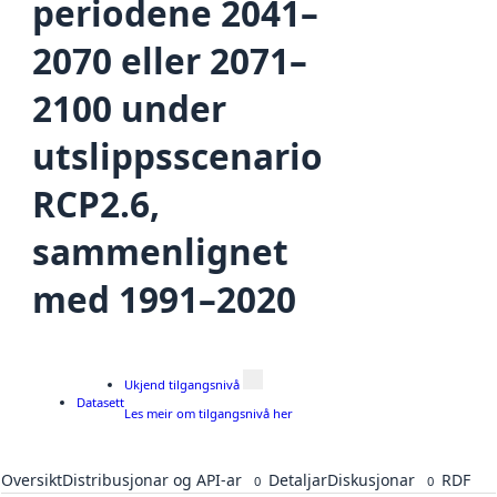
periodene 2041–
2070 eller 2071–
2100 under
utslippsscenario
RCP2.6,
sammenlignet
med 1991–2020
Ukjend tilgangsnivå
Datasett
Les meir om tilgangsnivå her
Oversikt
Distribusjonar og API-ar
Detaljar
Diskusjonar
RDF
0
0