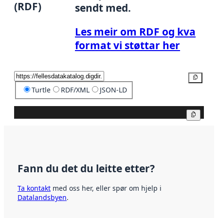
(RDF)
sendt med.
Les meir om RDF og kva
format vi støttar her
Kopier
Turtle
RDF/XML
JSON-LD
Kopier
Fann du det du leitte etter?
Ta kontakt
med oss her, eller spør om hjelp i
Datalandsbyen
.