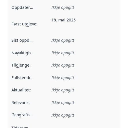
Oppdateringsfrekvens
Ikkje oppgitt
:
18. mai 2025
Først utgjeve
:
Denne datoen seier når dataa i dette datasettet 
Sist oppdatert
:
Ikkje oppgitt
Nøyaktigheit
:
Ikkje oppgitt
Tilgjenge
:
Ikkje oppgitt
Fullstendigheit
:
Ikkje oppgitt
Aktualitet
:
Ikkje oppgitt
Relevans
:
Ikkje oppgitt
Geografisk område
:
Ikkje oppgitt
Tidsrom
: