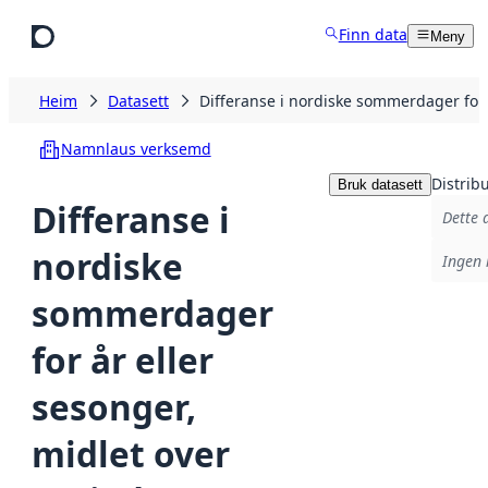
Hopp til hovudinnhald
Finn data
Meny
Heim
Datasett
Differanse i nordiske sommerdager for
Namnlaus verksemd
Distrib
Bruk datasett
Differanse i
Dette 
nordiske
Ingen 
sommerdager
for år eller
sesonger,
midlet over