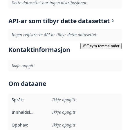
Dette datasettet har ingen distribusjonar.
API-ar som tilbyr dette datasettet
0
Ingen registrerte API-ar tilbyr dette datasettet.
Gøym tomme rader
Kontaktinformasjon
Ikkje oppgitt
Om dataane
Språk
:
Ikkje oppgitt
Innhaldsleverandørar
Ikkje oppgitt
:
Opphav
:
Ikkje oppgitt