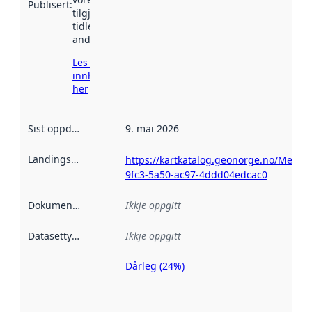
Publisert
:
tilgjengeleg
tidlegare
andre stader.
Les meir om
innhenting
her
Sist oppdatert
:
9. mai 2026
Landingsside
:
https://kartkatalog.geonorge.no/Metad
9fc3-5a50-ac97-4ddd04edcac0
Dokumentasjon
:
Ikkje oppgitt
Datasettype
:
Ikkje oppgitt
Dårleg (24%)
Metadatakvalitet
er ein indikator
på kor godt