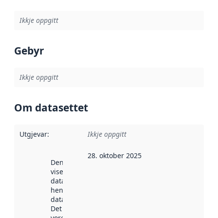
Ikkje oppgitt
Gebyr
Ikkje oppgitt
Om datasettet
Utgjevar
:
Ikkje oppgitt
28. oktober 2025
Denne datoen
viser når
datasettet vart
henta inn av
data.norge.no.
Det kan ha
vore