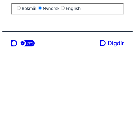
Bokmål
Nynorsk
English
ei teneste frå