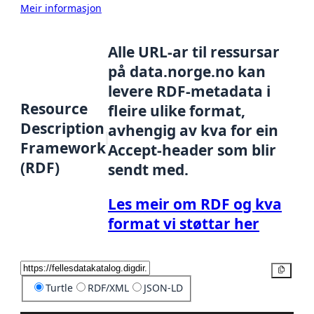
Meir informasjon
Alle URL-ar til ressursar
på data.norge.no kan
levere RDF-metadata i
Resource
fleire ulike format,
Description
avhengig av kva for ein
Framework
Accept-header som blir
(RDF)
sendt med.
Les meir om RDF og kva
format vi støttar her
Kopier
Turtle
RDF/XML
JSON-LD