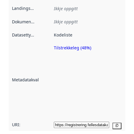
Landingsside
:
Ikkje oppgitt
Dokumentasjon
:
Ikkje oppgitt
Datasettype
:
Kodeliste
Tilstrekkeleg (48%)
Metadatakvalitet
er ein indikator
på kor godt
datasettene er
beskrive ved
Metadatakvalitet
:
hjelp av
metadata.
Les meir om
metadatakvalitet
her
URI:
Kopier