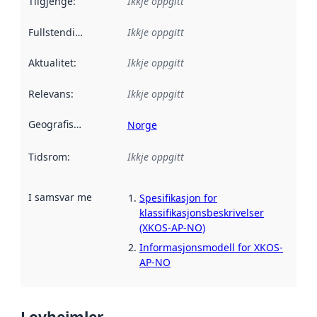
Tilgjenge
:
Ikkje oppgitt
Fullstendigheit
:
Ikkje oppgitt
Aktualitet
:
Ikkje oppgitt
Relevans
:
Ikkje oppgitt
Geografisk område
:
Norge
Tidsrom
:
Ikkje oppgitt
I samsvar med
:
Referanse til ei implementeringsregel eller an
Spesifikasjon for
klassifikasjonsbeskrivelser
(XKOS-AP-NO)
Informasjonsmodell for XKOS-
AP-NO
Lovheimler