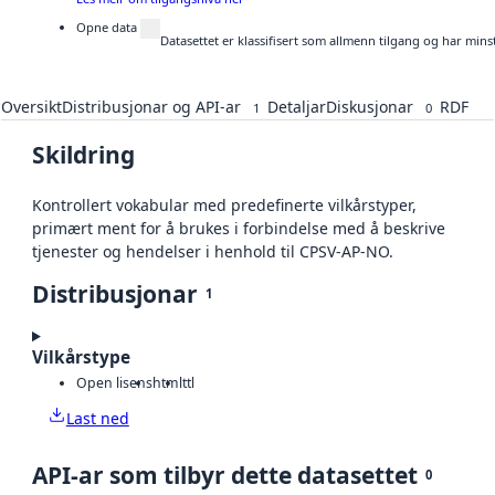
Opne data
Datasettet er klassifisert som allmenn tilgang og har mins
Oversikt
Distribusjonar og API-ar
Detaljar
Diskusjonar
RDF
1
0
Skildring
Kontrollert vokabular med predefinerte vilkårstyper,
primært ment for å brukes i forbindelse med å beskrive
tjenester og hendelser i henhold til CPSV-AP-NO.
Distribusjonar
1
Vilkårstype
Open lisens
html
ttl
Last ned
API-ar som tilbyr dette datasettet
0