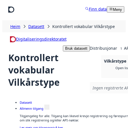
Hopp til hovudinnhald
Finn data
Meny
Heim
Datasett
Kontrollert vokabular Vilkårstype
Digitaliseringsdirektoratet
Distribusjonar
AP
Bruk datasett
1
Kontrollert
Vilkårstype
vokabular
Open li
Vilkårstype
Ingen registrerte AP
Datasett
Allmenn tilgang
Tilgjengeleg for alle. Tilgang kan likevel krevje registrering og føresp
om slik registrering og/eller API-nøklar.
Les meir om tilgangsnivå her