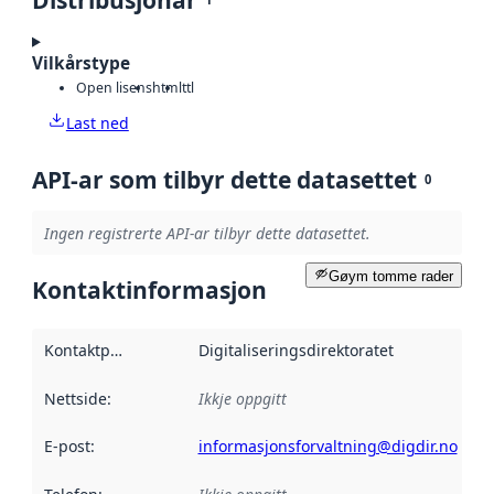
Vilkårstype
Open lisens
html
ttl
Last ned
API-ar som tilbyr dette datasettet
0
Ingen registrerte API-ar tilbyr dette datasettet.
Gøym tomme rader
Kontaktinformasjon
Kontaktpunkt
:
Digitaliseringsdirektoratet
Nettside
:
Ikkje oppgitt
E-post
:
informasjonsforvaltning@digdir.no