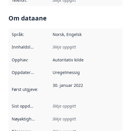
Telefon
:
Ikkje oppgitt
Om dataane
Språk
:
Norsk, Engelsk
Innhaldsleverandørar
Ikkje oppgitt
:
Opphav
:
Autoritativ kilde
Oppdateringsfrekvens
Uregelmessig
:
30. januar 2022
Først utgjeve
:
Denne datoen seier når dataa i dette datasettet 
Sist oppdatert
:
Ikkje oppgitt
Nøyaktigheit
:
Ikkje oppgitt