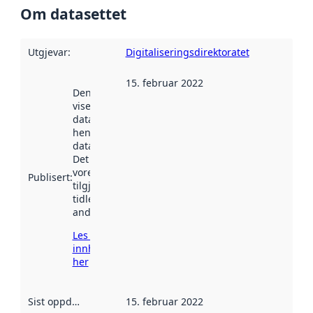
Om datasettet
Utgjevar
:
Digitaliseringsdirektoratet
15. februar 2022
Denne datoen
viser når
datasettet vart
henta inn av
data.norge.no.
Det kan ha
vore
Publisert
:
tilgjengeleg
tidlegare
andre stader.
Les meir om
innhenting
her
Sist oppdatert
:
15. februar 2022