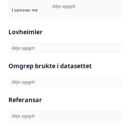
Ikkje oppgitt
I samsvar med
:
Referanse til ei implementeringsregel eller an
Lovheimler
Ikkje oppgitt
Omgrep brukte i datasettet
Ikkje oppgitt
Referansar
Ikkje oppgitt