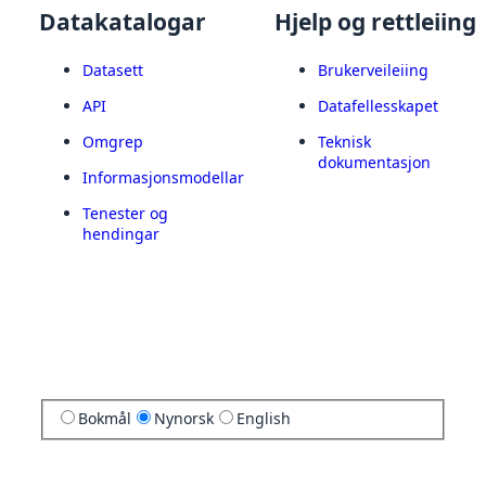
Datakatalogar
Hjelp og rettleiing
Datasett
Brukerveileiing
API
Datafellesskapet
Omgrep
Teknisk
dokumentasjon
Informasjonsmodellar
Tenester og
hendingar
Bokmål
Nynorsk
English