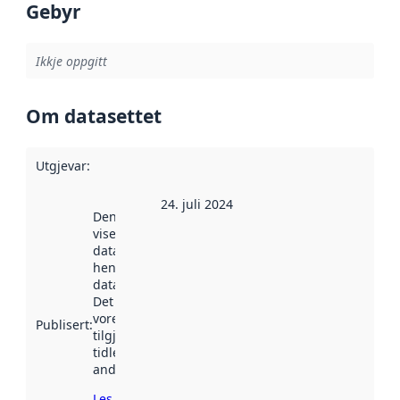
Gebyr
Ikkje oppgitt
Om datasettet
Utgjevar
:
24. juli 2024
Denne datoen
viser når
datasettet vart
henta inn av
data.norge.no.
Det kan ha
vore
Publisert
:
tilgjengeleg
tidlegare
andre stader.
Les meir om