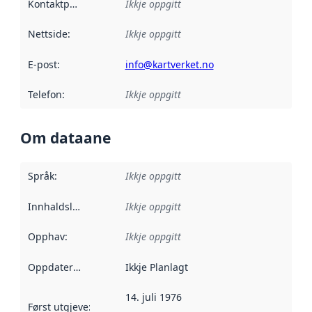
Kontaktpunkt
:
Ikkje oppgitt
Nettside
:
Ikkje oppgitt
E-post
:
info@kartverket.no
Telefon
:
Ikkje oppgitt
Om dataane
Språk
:
Ikkje oppgitt
Innhaldsleverandørar
Ikkje oppgitt
:
Opphav
:
Ikkje oppgitt
Oppdateringsfrekvens
Ikkje Planlagt
:
14. juli 1976
Først utgjeve
:
Denne datoen seier når dataa i dette datasettet 