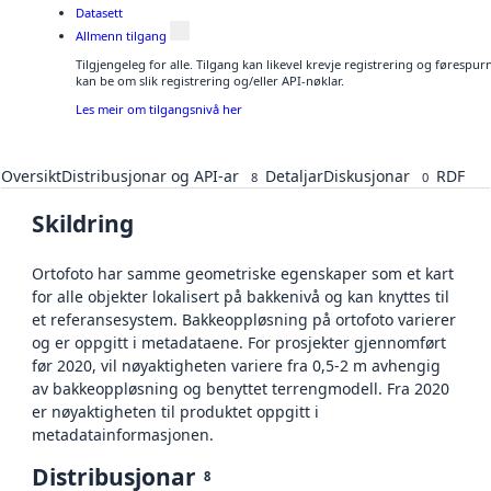
Datasett
Allmenn tilgang
Tilgjengeleg for alle. Tilgang kan likevel krevje registrering og førespu
kan be om slik registrering og/eller API-nøklar.
Les meir om tilgangsnivå her
Oversikt
Distribusjonar og API-ar
Detaljar
Diskusjonar
RDF
8
0
Skildring
Ortofoto har samme geometriske egenskaper som et kart
for alle objekter lokalisert på bakkenivå og kan knyttes til
et referansesystem. Bakkeoppløsning på ortofoto varierer
og er oppgitt i metadataene. For prosjekter gjennomført
før 2020, vil nøyaktigheten variere fra 0,5-2 m avhengig
av bakkeoppløsning og benyttet terrengmodell. Fra 2020
er nøyaktigheten til produktet oppgitt i
metadatainformasjonen.
Distribusjonar
8