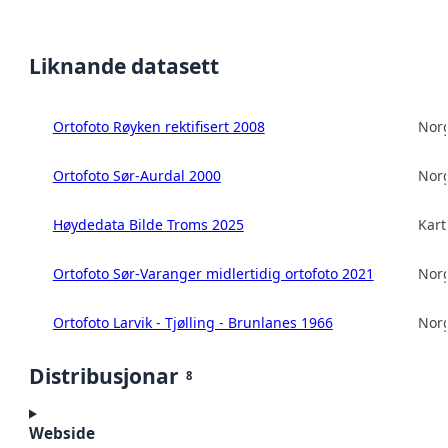
Liknande datasett
Ortofoto Røyken rektifisert 2008
Norg
Ortofoto Sør-Aurdal 2000
Norg
Høydedata Bilde Troms 2025
Kart
Ortofoto Sør-Varanger midlertidig ortofoto 2021
Norg
Ortofoto Larvik - Tjølling - Brunlanes 1966
Norg
Distribusjonar
8
Webside