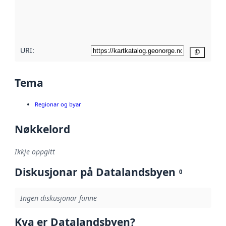
Les meir om
metadatakvalitet
her
URI:
Kopier
Tema
Regionar og byar
Nøkkelord
Ikkje oppgitt
Diskusjonar på Datalandsbyen
0
Ingen diskusjonar funne
Kva er Datalandsbyen?