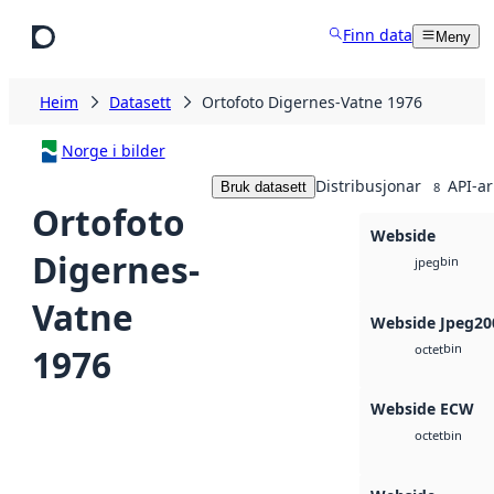
Hopp til hovudinnhald
Finn data
Meny
Heim
Datasett
Ortofoto Digernes-Vatne 1976
Norge i bilder
Distribusjonar
API-ar
Bruk datasett
8
Ortofoto
Webside
Digernes-
bin
jpeg
Vatne
Webside Jpeg20
bin
1976
octet
Webside ECW
bin
octet