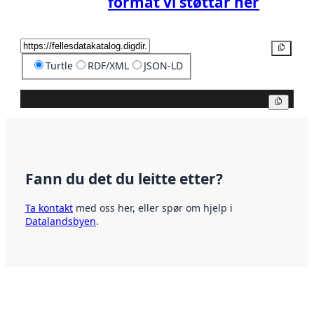
format vi støttar her
Kopier
Turtle
RDF/XML
JSON-LD
Kopier
Fann du det du leitte etter?
Ta kontakt
med oss her, eller spør om hjelp i
Datalandsbyen
.