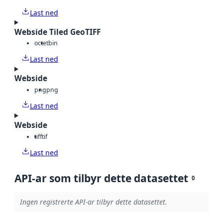
Last ned
Webside Tiled GeoTIFF
octet
bin
Last ned
Webside
png
png
Last ned
Webside
tiff
tif
Last ned
API-ar som tilbyr dette datasettet
0
Ingen registrerte API-ar tilbyr dette datasettet.