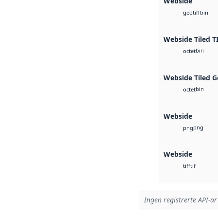
Webside
bin
geotiff
Webside Tiled T
bin
octet
Webside Tiled G
bin
octet
Webside
png
png
Webside
tif
tiff
Ingen registrerte API-ar 