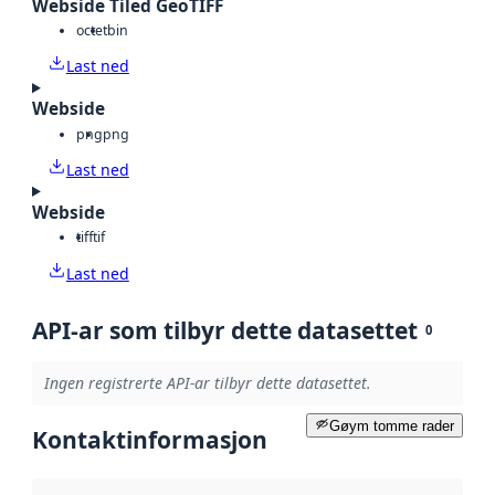
Webside Tiled GeoTIFF
octet
bin
Last ned
Webside
png
png
Last ned
Webside
tiff
tif
Last ned
API-ar som tilbyr dette datasettet
0
Ingen registrerte API-ar tilbyr dette datasettet.
Gøym tomme rader
Kontaktinformasjon