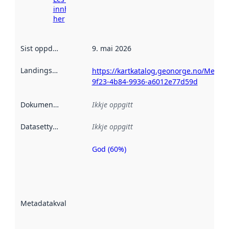
innhenting
her
Sist oppdatert
:
9. mai 2026
Landingsside
:
https://kartkatalog.geonorge.no/Metad
9f23-4b84-9936-a6012e77d59d
Dokumentasjon
:
Ikkje oppgitt
Datasettype
:
Ikkje oppgitt
God (60%)
Metadatakvalitet
er ein indikator
på kor godt
datasettene er
beskrive ved
Metadatakvalitet
:
hjelp av
metadata.