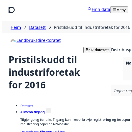
Hopp til hovudinnhald
Finn data
Meny
Heim
Datasett
Pristilskudd til industriforetak for 2016
Landbruksdirektoratet
Distribusj
Bruk datasett
Pristilskudd til
Na
industriforetak
for 2016
Ingen regi
Datasett
Allmenn tilgang
Tilgjengeleg for alle. Tilgang kan likevel krevje registrering og førespu
registrering og/eller API-nøklar.
Les meir om tilgangsnivå her