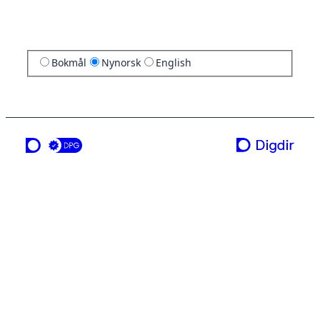
Bokmål
Nynorsk
English
ei teneste frå