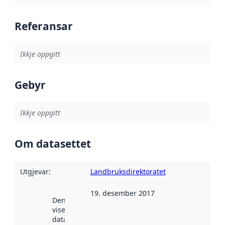
Referansar
Ikkje oppgitt
Gebyr
Ikkje oppgitt
Om datasettet
Utgjevar
:
Landbruksdirektoratet
19. desember 2017
Denne datoen
viser når
datasettet vart