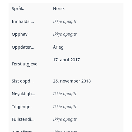
Språk
:
Norsk
Innhaldsleverandørar
Ikkje oppgitt
:
Opphav
:
Ikkje oppgitt
Oppdateringsfrekvens
Årleg
:
17. april 2017
Først utgjeve
:
Denne datoen seier når dataa i dette datasettet 
Sist oppdatert
:
26. november 2018
Nøyaktigheit
:
Ikkje oppgitt
Tilgjenge
:
Ikkje oppgitt
Fullstendigheit
:
Ikkje oppgitt