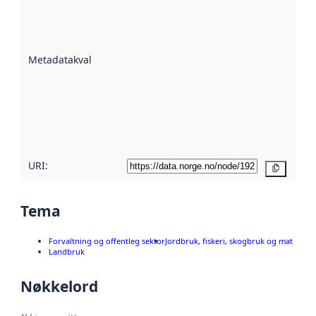
er ein indikator
på kor godt
datasettene er
beskrive ved
Metadatakvalitet
:
hjelp av
metadata.
Les meir om
metadatakvalitet
her
URI:
Kopier
Tema
Forvaltning og offentleg sektor
Jordbruk, fiskeri, skogbruk og mat
Landbruk
Nøkkelord