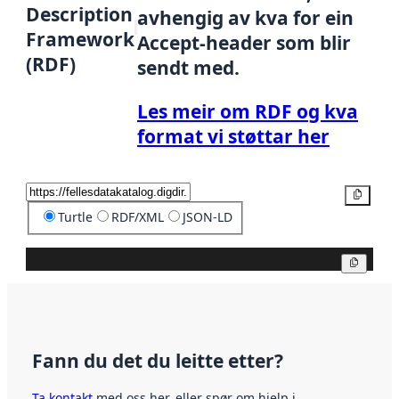
Description
avhengig av kva for ein
Framework
Accept-header som blir
(RDF)
sendt med.
Les meir om RDF og kva
format vi støttar her
Kopier
Turtle
RDF/XML
JSON-LD
Kopier
Fann du det du leitte etter?
Ta kontakt
med oss her, eller spør om hjelp i