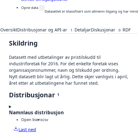
Opne data
Datasettet er klassifisert som allmenn tilgang og har mins
Oversikt
Distribusjonar og API-ar
Detaljar
Diskusjonar
RDF
1
0
Skildring
Datasett med utbetalinger av pristilskudd til
industriforetak for 2016. For det enkelte foretak vises
organisasjonsnummer, navn og tilskudd per ordning.
Nytt datasett blir lagt ut årlig. Dette skjer vanligvis i april,
året etter at utbetalingene har funnet sted.
Distribusjonar
1
Namnlaus distribusjon
Open lisens
csv
Last ned