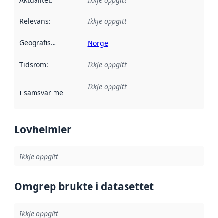
Aktualitet
:
Ikkje oppgitt
Relevans
:
Ikkje oppgitt
Geografisk område
:
Norge
Tidsrom
:
Ikkje oppgitt
Ikkje oppgitt
I samsvar med
:
Referanse til ei implementeringsregel eller an
Lovheimler
Ikkje oppgitt
Omgrep brukte i datasettet
Ikkje oppgitt