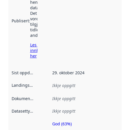
henta inn av
data.norge.no.
Det kan ha
vore
Publisert
:
tilgjengeleg
tidlegare
andre stader.
Les meir om
innhenting
her
Sist oppdatert
:
29. oktober 2024
Landingsside
:
Ikkje oppgitt
Dokumentasjon
:
Ikkje oppgitt
Datasettype
:
Ikkje oppgitt
God (63%)
Metadatakvalitet