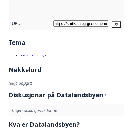
metadatakvalitet
her
URI:
Kopier
Tema
Regionar og byar
Nøkkelord
Ikkje oppgitt
Diskusjonar på Datalandsbyen
0
Ingen diskusjonar funne
Kva er Datalandsbyen?