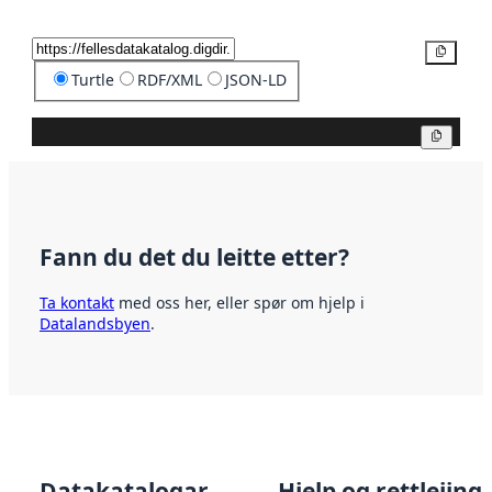
Kopier
Turtle
RDF/XML
JSON-LD
Kopier
Fann du det du leitte etter?
Ta kontakt
med oss her, eller spør om hjelp i
Datalandsbyen
.
Datakatalogar
Hjelp og rettleiing