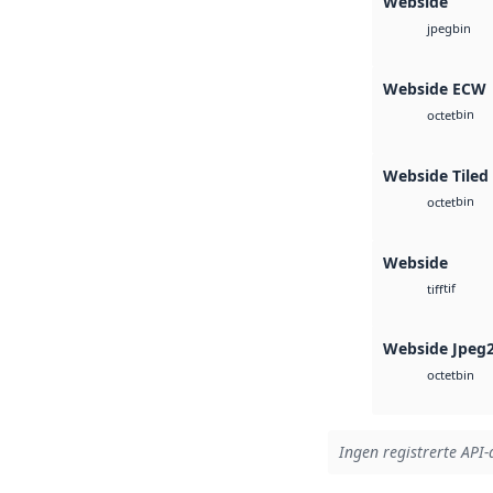
Webside
bin
jpeg
Webside ECW
bin
octet
Webside Tiled
bin
octet
Webside
tif
tiff
Webside Jpeg
bin
octet
Ingen registrerte API-a