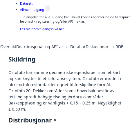
Datasett
Allmenn tilgang
Tilgjengeleg for alle. Tilgang kan likevel krevje registrering og førespu
be om slik registrering og/eller API-nøklar.
Les meir om tilgangsnivå her
Oversikt
Distribusjonar og API-ar
Detaljar
Diskusjonar
RDF
8
0
Skildring
Ortofoto har samme geometriske egenskaper som et kart
og kan knyttes til et referansesystem. Ortofoto er inndelt i
ulike ortofotostandarder egnet til forskjellige formål.
Ortofoto 20: Dekker områder som i hovedsak består av
tett- og spredt bebyggelse og jordbruksområder.
Bakkeoppløsning er vanligvis > 0,15 – 0,25 m. Nøyaktighet
± 0.50 m.
Distribusjonar
8