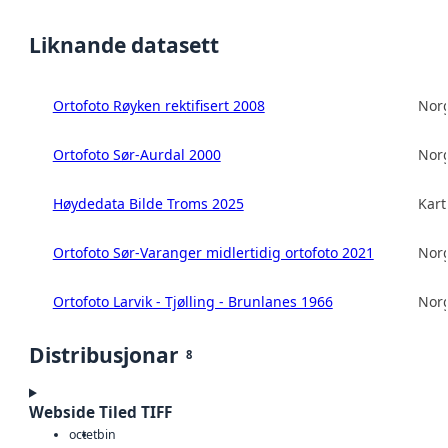
Liknande datasett
Ortofoto Røyken rektifisert 2008
Norg
Ortofoto Sør-Aurdal 2000
Norg
Høydedata Bilde Troms 2025
Kart
Ortofoto Sør-Varanger midlertidig ortofoto 2021
Norg
Ortofoto Larvik - Tjølling - Brunlanes 1966
Norg
Distribusjonar
8
Webside Tiled TIFF
octet
bin