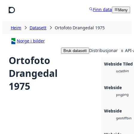
Hopp til hovudinnhald
Finn data
Meny
Heim
Datasett
Ortofoto Drangedal 1975
Norge i bilder
Distribusjonar
API-
Bruk datasett
8
Ortofoto
Webside Tiled
Drangedal
bin
octet
1975
Webside
png
png
Webside
bin
geotiff