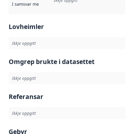
Ikkje oppgitt
I samsvar med
:
Referanse til ei implementeringsregel eller an
Lovheimler
Ikkje oppgitt
Omgrep brukte i datasettet
Ikkje oppgitt
Referansar
Ikkje oppgitt
Gebyr