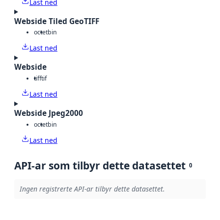
Last ned
Webside Tiled GeoTIFF
octet
bin
Last ned
Webside
tiff
tif
Last ned
Webside Jpeg2000
octet
bin
Last ned
API-ar som tilbyr dette datasettet
0
Ingen registrerte API-ar tilbyr dette datasettet.