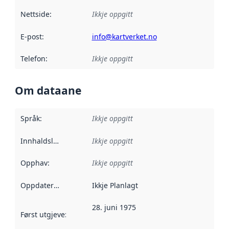
Nettside
:
Ikkje oppgitt
E-post
:
info@kartverket.no
Telefon
:
Ikkje oppgitt
Om dataane
Språk
:
Ikkje oppgitt
Innhaldsleverandørar
Ikkje oppgitt
:
Opphav
:
Ikkje oppgitt
Oppdateringsfrekvens
Ikkje Planlagt
:
28. juni 1975
Først utgjeve
:
Denne datoen seier når dataa i dette datasettet 