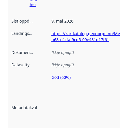
her
Sist oppdatert
:
9. mai 2026
Landingsside
:
https://kartkatalog.geonorge.no/Metad
b68a-4cfa-9cd5-09e431d17f61
Dokumentasjon
:
Ikkje oppgitt
Datasettype
:
Ikkje oppgitt
God (60%)
Metadatakvalitet
er ein indikator
på kor godt
datasettene er
beskrive ved
Metadatakvalitet
:
hjelp av
metadata.
Les meir om