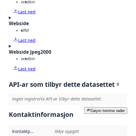
octet
bin
Last ned
Webside
tiff
tif
Last ned
Webside Jpeg2000
octet
bin
Last ned
API-ar som tilbyr dette datasettet
0
Ingen registrerte API-ar tilbyr dette datasettet.
Gøym tomme rader
Kontaktinformasjon
Kontaktpunkt
:
Ikkje oppgitt