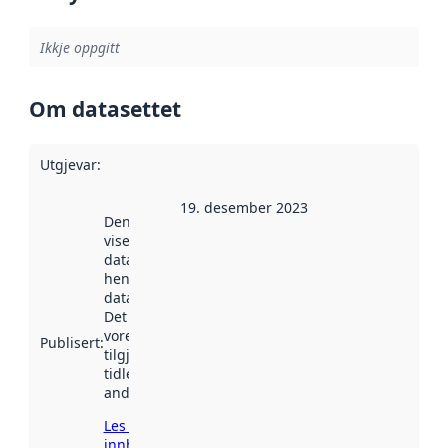
Ikkje oppgitt
Om datasettet
Utgjevar
:
19. desember 2023
Denne datoen
viser når
datasettet vart
henta inn av
data.norge.no.
Det kan ha
vore
Publisert
:
tilgjengeleg
tidlegare
andre stader.
Les meir om
innhenting