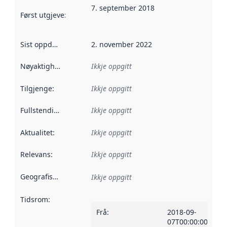
7. september 2018
Først utgjeve
:
Denne datoen seier når dataa i dette datasettet 
Sist oppdatert
:
2. november 2022
Nøyaktigheit
:
Ikkje oppgitt
Tilgjenge
:
Ikkje oppgitt
Fullstendigheit
:
Ikkje oppgitt
Aktualitet
:
Ikkje oppgitt
Relevans
:
Ikkje oppgitt
Geografisk område
:
Ikkje oppgitt
Tidsrom
:
Frå
:
2018-09-
07T00:00:00Z