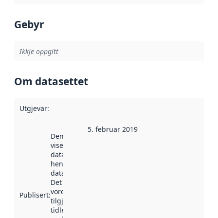
Gebyr
Ikkje oppgitt
Om datasettet
Utgjevar
:
5. februar 2019
Denne datoen
viser når
datasettet vart
henta inn av
data.norge.no.
Det kan ha
vore
Publisert
:
tilgjengeleg
tidlegare