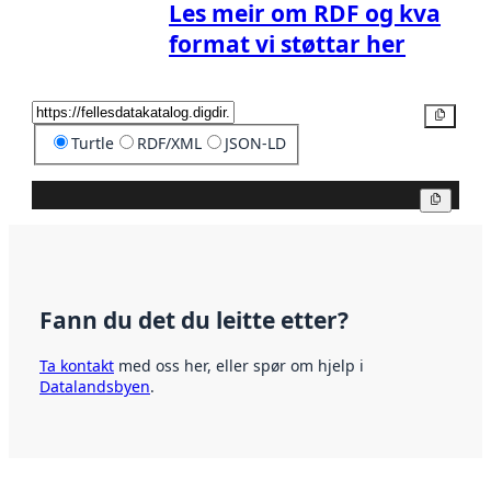
Les meir om RDF og kva
format vi støttar her
Kopier
Turtle
RDF/XML
JSON-LD
Kopier
Fann du det du leitte etter?
Ta kontakt
med oss her, eller spør om hjelp i
Datalandsbyen
.