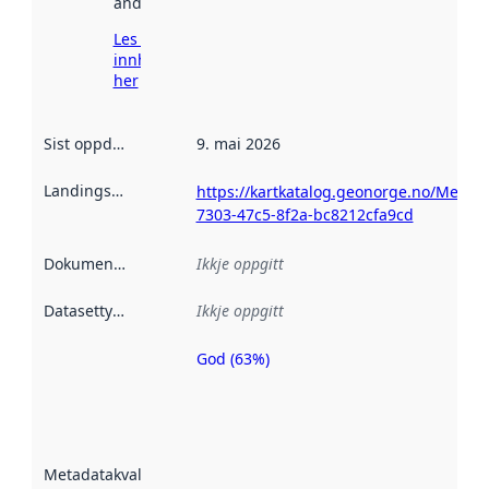
andre stader.
Les meir om
innhenting
her
Sist oppdatert
:
9. mai 2026
Landingsside
:
https://kartkatalog.geonorge.no/Metad
7303-47c5-8f2a-bc8212cfa9cd
Dokumentasjon
:
Ikkje oppgitt
Datasettype
:
Ikkje oppgitt
God (63%)
Metadatakvalitet
er ein indikator
på kor godt
datasettene er
beskrive ved
Metadatakvalitet
:
hjelp av