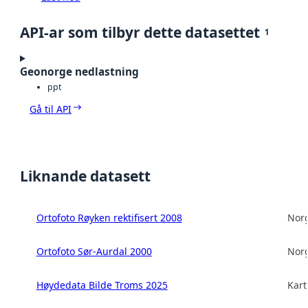
API-ar som tilbyr dette datasettet
1
Geonorge nedlastning
ppt
Gå til API
Liknande datasett
Ortofoto Røyken rektifisert 2008
Norg
Ortofoto Sør-Aurdal 2000
Norg
Høydedata Bilde Troms 2025
Kart