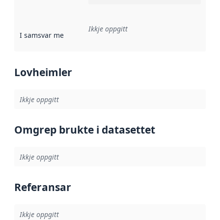
Ikkje oppgitt
I samsvar med
:
Referanse til ei implementeringsregel eller an
Lovheimler
Ikkje oppgitt
Omgrep brukte i datasettet
Ikkje oppgitt
Referansar
Ikkje oppgitt