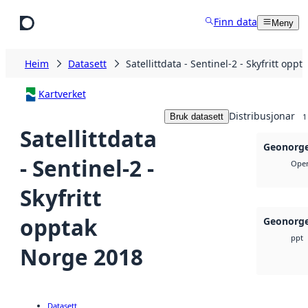
Hopp til hovudinnhald
Finn data
Meny
Heim
Datasett
Satellittdata - Sentinel-2 - Skyfritt opp
Kartverket
Distribusjonar
Bruk datasett
1
Satellittdata
Geonorge
- Sentinel-2 -
Open
Skyfritt
opptak
Geonorge
ppt
Norge 2018
Datasett