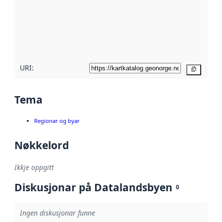
metadata.
Les meir om
metadatakvalitet
her
URI:
Kopier
Tema
Regionar og byar
Nøkkelord
Ikkje oppgitt
Diskusjonar på Datalandsbyen
0
Ingen diskusjonar funne