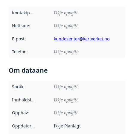
Kontaktpunkt
:
Ikkje oppgitt
Nettside
:
Ikkje oppgitt
E-post
:
kundesenter@kartverket.no
Telefon
:
Ikkje oppgitt
Om dataane
Språk
:
Ikkje oppgitt
Innhaldsleverandørar
Ikkje oppgitt
:
Opphav
:
Ikkje oppgitt
Oppdateringsfrekvens
Ikkje Planlagt
: