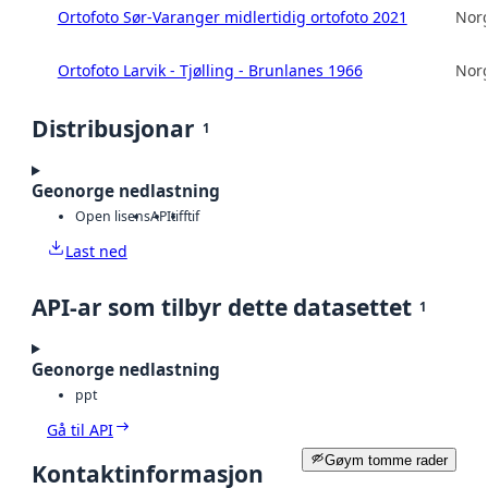
Ortofoto Sør-Varanger midlertidig ortofoto 2021
Norg
Ortofoto Larvik - Tjølling - Brunlanes 1966
Norg
Distribusjonar
1
Geonorge nedlastning
Open lisens
API
tiff
tif
Last ned
API-ar som tilbyr dette datasettet
1
Geonorge nedlastning
ppt
Gå til API
Gøym tomme rader
Kontaktinformasjon