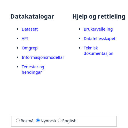
Datakatalogar
Hjelp og rettleiing
Datasett
Brukerveileiing
API
Datafellesskapet
Omgrep
Teknisk
dokumentasjon
Informasjonsmodellar
Tenester og
hendingar
Bokmål
Nynorsk
English