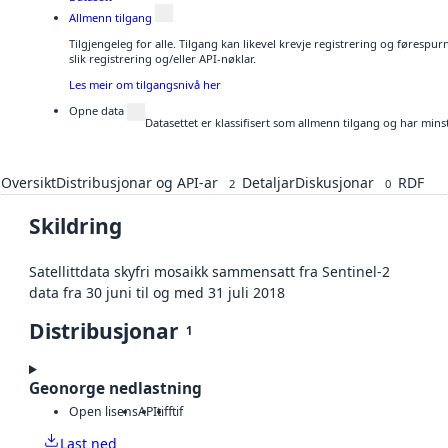
Allmenn tilgang
Tilgjengeleg for alle. Tilgang kan likevel krevje registrering og føresp
slik registrering og/eller API-nøklar.
Les meir om tilgangsnivå her
Opne data
Datasettet er klassifisert som allmenn tilgang og har mins
Oversikt
Distribusjonar og API-ar
Detaljar
Diskusjonar
RDF
2
0
Skildring
Satellittdata skyfri mosaikk sammensatt fra Sentinel-2
data fra 30 juni til og med 31 juli 2018
Distribusjonar
1
Geonorge nedlastning
Open lisens
API
tiff
tif
Last ned