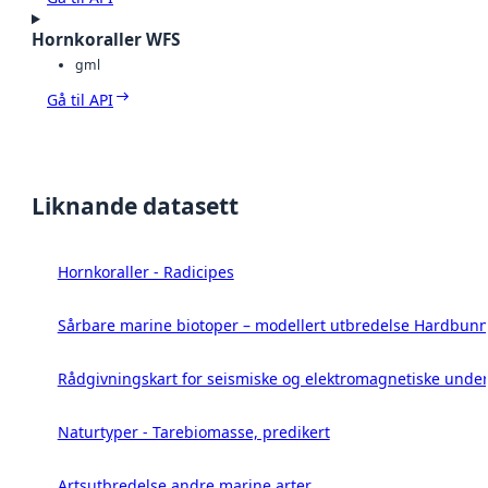
Hornkoraller WFS
gml
Gå til API
Liknande datasett
Hornkoraller - Radicipes
Sårbare marine biotoper – modellert utbredelse Hardbunn
Rådgivningskart for seismiske og elektromagnetiske under
Naturtyper - Tarebiomasse, predikert
Artsutbredelse andre marine arter