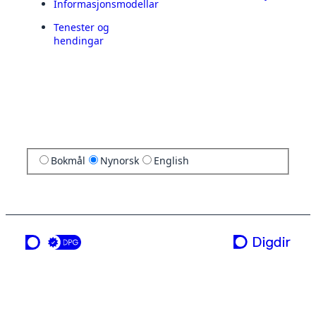
Informasjonsmodellar
Tenester og
hendingar
Bokmål
Nynorsk
English
ei teneste frå