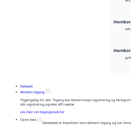
wfs
Hornkora
wfs
Hornkor
gml
Datasett
Allmenn tilgang
Tilgjengeleg for alle. Tilgang kan likevel krevje registrering og føresp
slik registrering og/eller API-nøklar.
Les meir om tilgangsnivå her
Opne data
Datasettet er klassifisert som allmenn tilgang og har mins