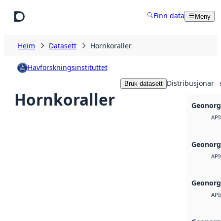
Hopp til hovudinnhald
Finn data
Meny
Heim
Datasett
Hornkoraller
Havforskningsinstituttet
Distribusjonar
Bruk datasett
Hornkoraller
Geonorg
API
Geonorg
API
Geonorg
API