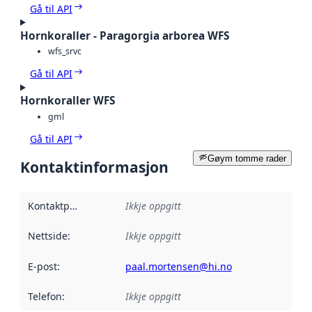
Gå til API
Hornkoraller - Paragorgia arborea WFS
wfs_srvc
Gå til API
Hornkoraller WFS
gml
Gå til API
Gøym tomme rader
Kontaktinformasjon
Kontaktpunkt
:
Ikkje oppgitt
Nettside
:
Ikkje oppgitt
E-post
:
paal.mortensen@hi.no
Telefon
:
Ikkje oppgitt