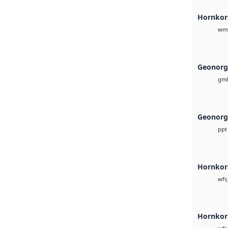
Hornkor
wms
Geonorg
gml
Geonorg
ppt
Hornkora
wfs
Hornkora