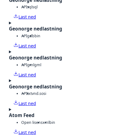
Geonorge nedlastning
API
sql
sql
Last ned
Geonorge nedlastning
API
gdb
bin
Last ned
Geonorge nedlastning
API
gml
gml
Last ned
Geonorge nedlastning
API
txt
vnd.sosi
Last ned
Atom Feed
Open lisens
xml
bin
Last ned