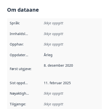
Om dataane
Språk
:
Ikkje oppgitt
Innhaldsleverandørar
Ikkje oppgitt
:
Opphav
:
Ikkje oppgitt
Oppdateringsfrekvens
Årleg
:
8. desember 2020
Først utgjeve
:
Denne datoen seier når dataa i dette datasettet 
Sist oppdatert
:
11. februar 2025
Nøyaktigheit
:
Ikkje oppgitt
Tilgjenge
:
Ikkje oppgitt