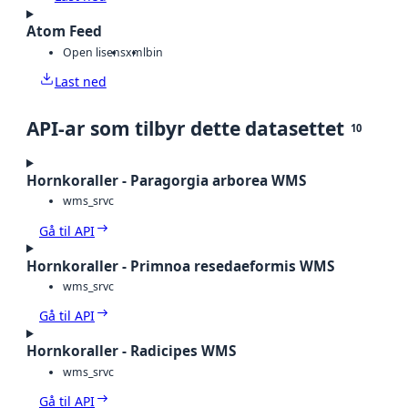
Atom Feed
Open lisens
xml
bin
Last ned
API-ar som tilbyr dette datasettet
10
Hornkoraller - Paragorgia arborea WMS
wms_srvc
Gå til API
Hornkoraller - Primnoa resedaeformis WMS
wms_srvc
Gå til API
Hornkoraller - Radicipes WMS
wms_srvc
Gå til API