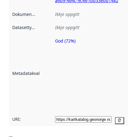
a6b9-464c-9c46-fbb33ebb1482
Dokumentasjon
:
Ikkje oppgitt
Datasettype
:
Ikkje oppgitt
God (72%)
Metadatakvalitet
er ein indikator
på kor godt
datasettene er
beskrive ved
Metadatakvalitet
:
hjelp av
metadata.
Les meir om
metadatakvalitet
her
URI:
Kopier