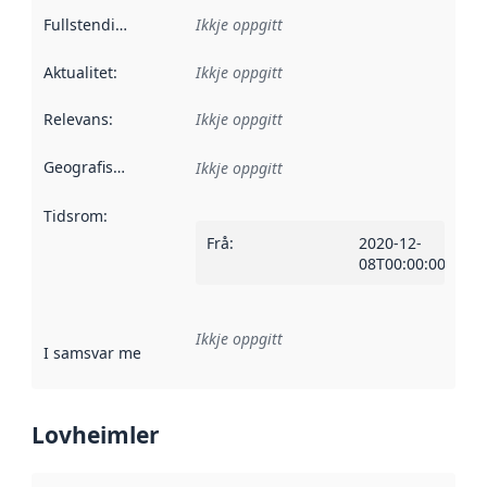
Fullstendigheit
:
Ikkje oppgitt
Aktualitet
:
Ikkje oppgitt
Relevans
:
Ikkje oppgitt
Geografisk område
:
Ikkje oppgitt
Tidsrom
:
Frå
:
2020-12-
08T00:00:00Z
Ikkje oppgitt
I samsvar med
:
Referanse til ei implementeringsregel eller an
Lovheimler