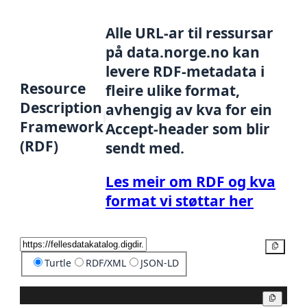
Alle URL-ar til ressursar
på data.norge.no kan
levere RDF-metadata i
Resource
fleire ulike format,
Description
avhengig av kva for ein
Framework
Accept-header som blir
(RDF)
sendt med.
Les meir om RDF og kva
format vi støttar her
Kopier
Turtle
RDF/XML
JSON-LD
Kopier