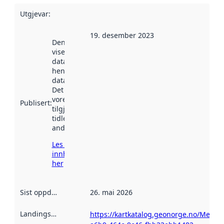
Utgjevar
:
19. desember 2023
Denne datoen
viser når
datasettet vart
henta inn av
data.norge.no.
Det kan ha
vore
Publisert
:
tilgjengeleg
tidlegare
andre stader.
Les meir om
innhenting
her
Sist oppdatert
:
26. mai 2026
Landingsside
:
https://kartkatalog.geonorge.no/Metad