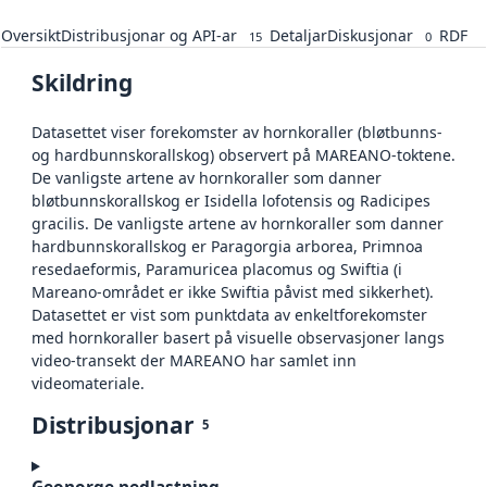
Oversikt
Distribusjonar og API-ar
Detaljar
Diskusjonar
RDF
15
0
Skildring
Datasettet viser forekomster av hornkoraller (bløtbunns-
og hardbunnskorallskog) observert på MAREANO-toktene.
De vanligste artene av hornkoraller som danner
bløtbunnskorallskog er Isidella lofotensis og Radicipes
gracilis. De vanligste artene av hornkoraller som danner
hardbunnskorallskog er Paragorgia arborea, Primnoa
resedaeformis, Paramuricea placomus og Swiftia (i
Mareano-området er ikke Swiftia påvist med sikkerhet).
Datasettet er vist som punktdata av enkeltforekomster
med hornkoraller basert på visuelle observasjoner langs
video-transekt der MAREANO har samlet inn
videomateriale.
Distribusjonar
5