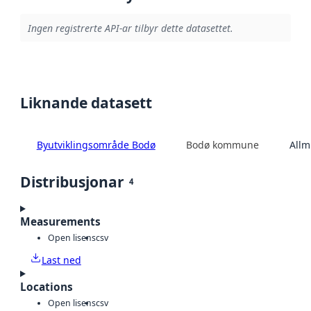
Ingen registrerte API-ar tilbyr dette datasettet.
Liknande datasett
Byutviklingsområde Bodø
Bodø kommune
Allm
Distribusjonar
4
Measurements
Open lisens
csv
Last ned
Locations
Open lisens
csv