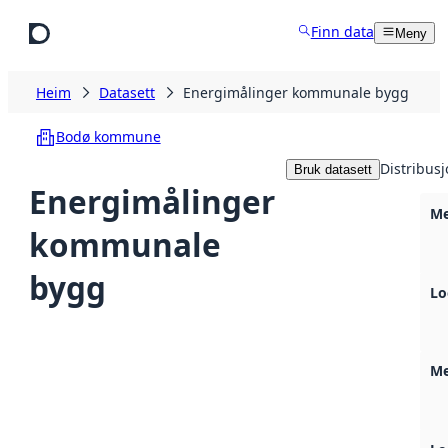
Hopp til hovudinnhald
Finn data
Meny
Heim
Datasett
Energimålinger kommunale bygg
Bodø kommune
Distribus
Bruk datasett
Energimålinger
Me
kommunale
bygg
Lo
Me