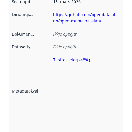
Sist oppdatert
:
13. mars 2026
Landingsside
:
https://github.com/opendatalab-
no/open-municipal-data
Dokumentasjon
:
Ikkje oppgitt
Datasettype
:
Ikkje oppgitt
Tilstrekkeleg (48%)
Metadatakvalitet
er ein indikator
på kor godt
datasettene er
beskrive ved
Metadatakvalitet
:
hjelp av
metadata.
Les meir om
metadatakvalitet
her