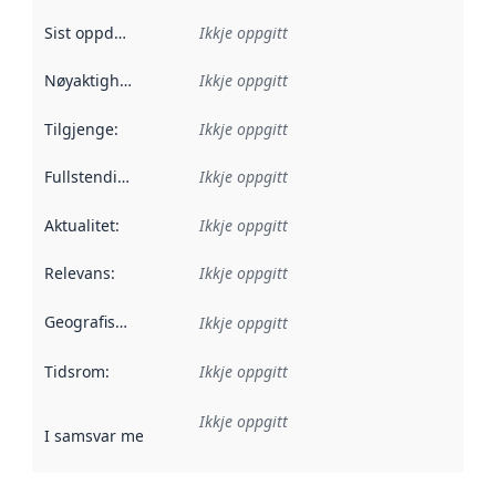
Sist oppdatert
:
Ikkje oppgitt
Nøyaktigheit
:
Ikkje oppgitt
Tilgjenge
:
Ikkje oppgitt
Fullstendigheit
:
Ikkje oppgitt
Aktualitet
:
Ikkje oppgitt
Relevans
:
Ikkje oppgitt
Geografisk område
:
Ikkje oppgitt
Tidsrom
:
Ikkje oppgitt
Ikkje oppgitt
I samsvar med
:
Referanse til ei implementeringsregel eller an