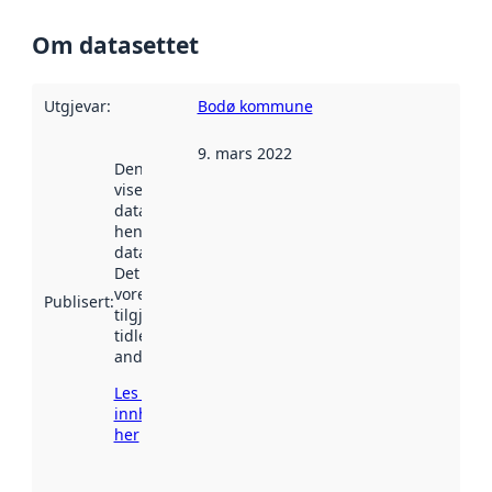
Om datasettet
Utgjevar
:
Bodø kommune
9. mars 2022
Denne datoen
viser når
datasettet vart
henta inn av
data.norge.no.
Det kan ha
vore
Publisert
:
tilgjengeleg
tidlegare
andre stader.
Les meir om
innhenting
her