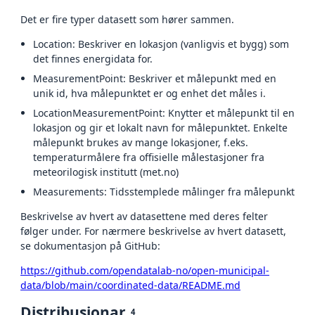
Det er fire typer datasett som hører sammen.
Location: Beskriver en lokasjon (vanligvis et bygg) som
det finnes energidata for.
MeasurementPoint: Beskriver et målepunkt med en
unik id, hva målepunktet er og enhet det måles i.
LocationMeasurementPoint: Knytter et målepunkt til en
lokasjon og gir et lokalt navn for målepunktet. Enkelte
målepunkt brukes av mange lokasjoner, f.eks.
temperaturmålere fra offisielle målestasjoner fra
meteorilogisk institutt (met.no)
Measurements: Tidsstemplede målinger fra målepunkt
Beskrivelse av hvert av datasettene med deres felter
følger under. For nærmere beskrivelse av hvert datasett,
se dokumentasjon på GitHub:
https://github.com/opendatalab-no/open-municipal-
data/blob/main/coordinated-data/README.md
Distribusjonar
4