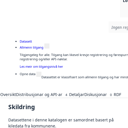
Lo
Ingen reg
Datasett
Allmenn tilgang
Tilgjengeleg for alle. Tilgang kan likevel krevje registrering og førespu
registrering og/eller API-nøklar.
Les meir om tilgangsnivå her
Opne data
Datasettet er klassifisert som allmenn tilgang og har mins
Oversikt
Distribusjonar og API-ar
Detaljar
Diskusjonar
RDF
4
0
Skildring
Datasettene i denne katalogen er samordnet basert på
kiledata fra kommunene.