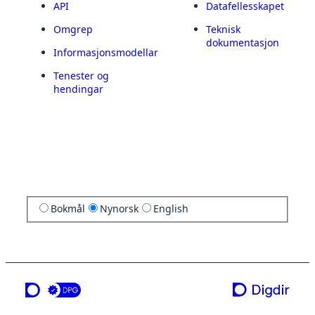
API
Datafellesskapet
Omgrep
Teknisk
dokumentasjon
Informasjonsmodellar
Tenester og
hendingar
Bokmål
Nynorsk
English
ei teneste frå