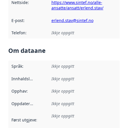
Nettside
:
https://www.sintef.no/alle-
ansatte/ansatt/erlend.stav/
E-post
:
erlend.stav@sintef.no
Telefon
:
Ikkje oppgitt
Om dataane
Språk
:
Ikkje oppgitt
Innhaldsleverandørar
Ikkje oppgitt
:
Opphav
:
Ikkje oppgitt
Oppdateringsfrekvens
Ikkje oppgitt
:
Ikkje oppgitt
Først utgjeve
:
Denne datoen seier når dataa i dette datasettet 