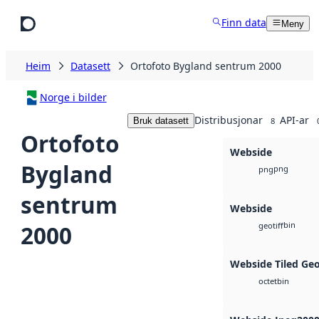
Hopp til hovudinnhald
Finn data
Meny
Heim
Datasett
Ortofoto Bygland sentrum 2000
Norge i bilder
Distribusjonar
API-ar
Bruk datasett
8
Ortofoto
Webside
Bygland
png
png
sentrum
Webside
bin
2000
geotiff
Webside Tiled Ge
bin
octet