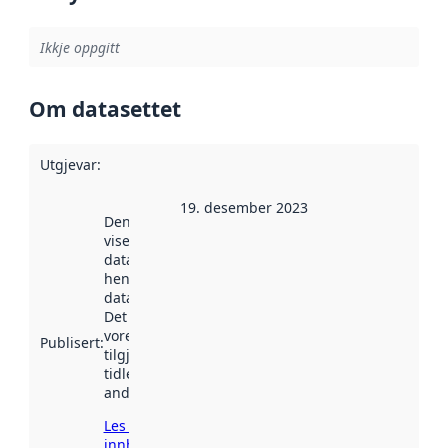
Ikkje oppgitt
Om datasettet
Utgjevar
:
19. desember 2023
Denne datoen
viser når
datasettet vart
henta inn av
data.norge.no.
Det kan ha
vore
Publisert
:
tilgjengeleg
tidlegare
andre stader.
Les meir om
innhenting