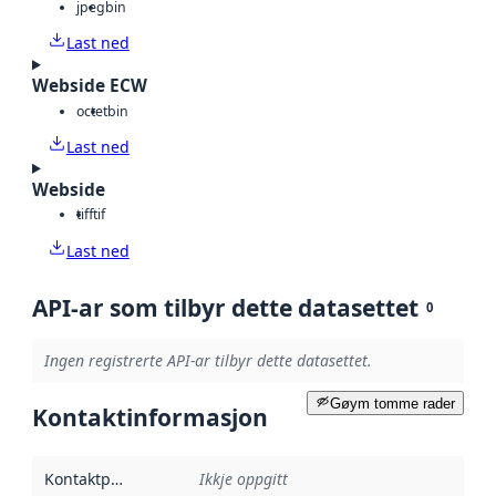
jpeg
bin
Last ned
Webside ECW
octet
bin
Last ned
Webside
tiff
tif
Last ned
API-ar som tilbyr dette datasettet
0
Ingen registrerte API-ar tilbyr dette datasettet.
Gøym tomme rader
Kontaktinformasjon
Kontaktpunkt
:
Ikkje oppgitt