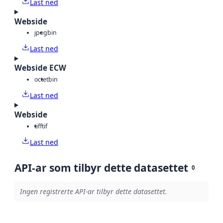
Last ned
Webside
jpeg
bin
Last ned
Webside ECW
octet
bin
Last ned
Webside
tiff
tif
Last ned
API-ar som tilbyr dette datasettet
0
Ingen registrerte API-ar tilbyr dette datasettet.