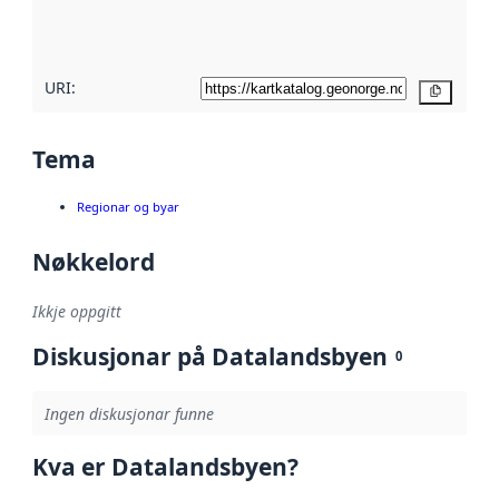
metadatakvalitet
her
URI:
Kopier
Tema
Regionar og byar
Nøkkelord
Ikkje oppgitt
Diskusjonar på Datalandsbyen
0
Ingen diskusjonar funne
Kva er Datalandsbyen?