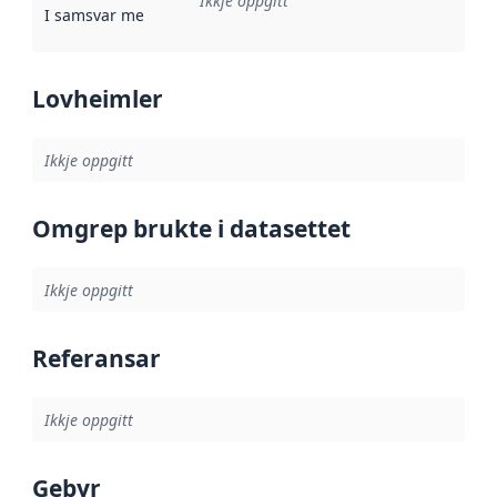
Ikkje oppgitt
I samsvar med
:
Referanse til ei implementeringsregel eller an
Lovheimler
Ikkje oppgitt
Omgrep brukte i datasettet
Ikkje oppgitt
Referansar
Ikkje oppgitt
Gebyr