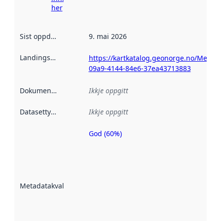
her
Sist oppdatert
:
9. mai 2026
Landingsside
:
https://kartkatalog.geonorge.no/Metad
09a9-4144-84e6-37ea43713883
Dokumentasjon
:
Ikkje oppgitt
Datasettype
:
Ikkje oppgitt
God (60%)
Metadatakvalitet
er ein indikator
på kor godt
datasettene er
beskrive ved
Metadatakvalitet
:
hjelp av
metadata.
Les meir om