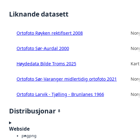
Liknande datasett
Ortofoto Røyken rektifisert 2008
Norg
Ortofoto Sør-Aurdal 2000
Norg
Høydedata Bilde Troms 2025
Kart
Ortofoto Sør-Varanger midlertidig ortofoto 2021
Norg
Ortofoto Larvik - Tjølling - Brunlanes 1966
Norg
Distribusjonar
8
Webside
png
png