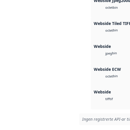
Webside Jpeg200
bin
octet
Webside Tiled TIF
bin
octet
Webside
bin
jpeg
Webside ECW
bin
octet
Webside
tif
tiff
Ingen registrerte API-ar ti