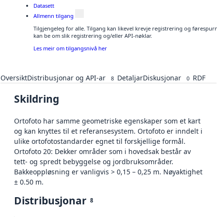
Datasett
Allmenn tilgang
Tilgjengeleg for alle. Tilgang kan likevel krevje registrering og førespu
kan be om slik registrering og/eller API-nøklar.
Les meir om tilgangsnivå her
Oversikt
Distribusjonar og API-ar
Detaljar
Diskusjonar
RDF
8
0
Skildring
Ortofoto har samme geometriske egenskaper som et kart
og kan knyttes til et referansesystem. Ortofoto er inndelt i
ulike ortofotostandarder egnet til forskjellige formål.
Ortofoto 20: Dekker områder som i hovedsak består av
tett- og spredt bebyggelse og jordbruksområder.
Bakkeoppløsning er vanligvis > 0,15 – 0,25 m. Nøyaktighet
± 0.50 m.
Distribusjonar
8