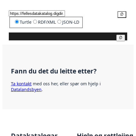
Kopier
Turtle
RDF/XML
JSON-LD
Kopier
Fann du det du leitte etter?
Ta kontakt
med oss her, eller spør om hjelp i
Datalandsbyen
.
Datakatalogar
Hjelp og rettleiing