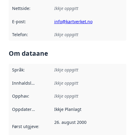
Nettside
:
Ikkje oppgitt
E-post
:
info@kartverket.no
Telefon
:
Ikkje oppgitt
Om dataane
Språk
:
Ikkje oppgitt
Innhaldsleverandørar
Ikkje oppgitt
:
Opphav
:
Ikkje oppgitt
Oppdateringsfrekvens
Ikkje Planlagt
:
26. august 2000
Først utgjeve
:
Denne datoen seier når dataa i dette datasettet 