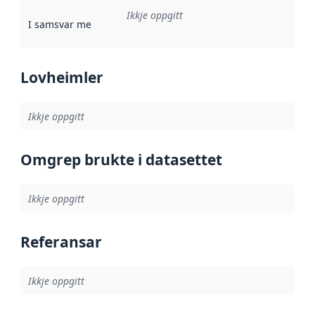
Ikkje oppgitt
I samsvar med
:
Referanse til ei implementeringsregel eller an
Lovheimler
Ikkje oppgitt
Omgrep brukte i datasettet
Ikkje oppgitt
Referansar
Ikkje oppgitt