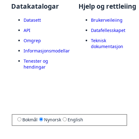
Datakatalogar
Hjelp og rettleiing
Datasett
Brukerveileiing
API
Datafellesskapet
Omgrep
Teknisk
dokumentasjon
Informasjonsmodellar
Tenester og
hendingar
Bokmål
Nynorsk
English