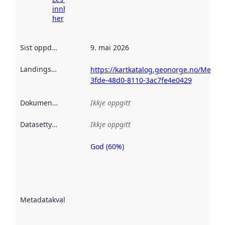
innhenting
her
Sist oppdatert
:
9. mai 2026
Landingsside
:
https://kartkatalog.geonorge.no/Metada
3fde-48d0-8110-3ac7fe4e0429
Dokumentasjon
:
Ikkje oppgitt
Datasettype
:
Ikkje oppgitt
God (60%)
Metadatakvalitet
er ein indikator
på kor godt
datasettene er
beskrive ved
Metadatakvalitet
:
hjelp av
metadata.