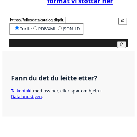
format vi støttar her
Kopier
Turtle
RDF/XML
JSON-LD
Kopier
Fann du det du leitte etter?
Ta kontakt
med oss her, eller spør om hjelp i
Datalandsbyen
.