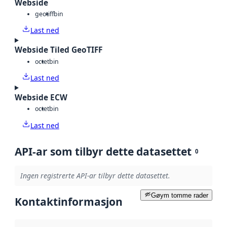
Webside
geotiff
bin
Last ned
Webside Tiled GeoTIFF
octet
bin
Last ned
Webside ECW
octet
bin
Last ned
API-ar som tilbyr dette datasettet
0
Ingen registrerte API-ar tilbyr dette datasettet.
Gøym tomme rader
Kontaktinformasjon