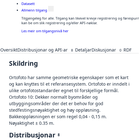
Datasett
Allmenn tilgang
Tilgjengeleg for alle. Tilgang kan likevel krevje registrering og førespu
kan be om slik registrering og/eller API-nøklar.
Les meir om tilgangsnivå her
Oversikt
Distribusjonar og API-ar
Detaljar
Diskusjonar
RDF
8
0
Skildring
Ortofoto har samme geometriske egenskaper som et kart
og kan knyttes til et referansesystem. Ortofoto er inndelt i
ulike ortofotostandarder egnet til forskjellige formål.
Ortofoto 10: Dekker normalt byområder og
utbyggingsområder der det er behov for god
stedfestingsnøyaktighet og høy oppløsning.
Bakkeoppløsningen er som regel 0,04 - 0,15 m.
Nøyaktighet ± 0.35 m.
Distribusjonar
8