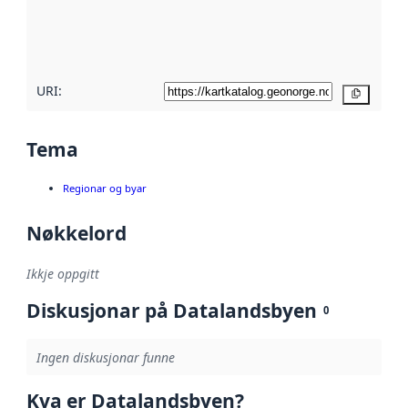
Les meir om
metadatakvalitet
her
URI:
Kopier
Tema
Regionar og byar
Nøkkelord
Ikkje oppgitt
Diskusjonar på Datalandsbyen
0
Ingen diskusjonar funne
Kva er Datalandsbyen?