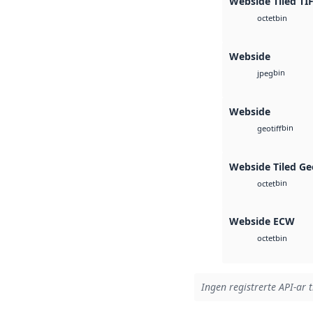
Webside Tiled TI
bin
octet
Webside
bin
jpeg
Webside
bin
geotiff
Webside Tiled Ge
bin
octet
Webside ECW
bin
octet
Ingen registrerte API-ar t