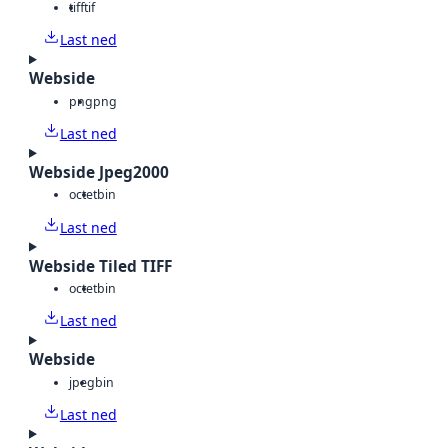
tiff
tif
Last ned
Webside
png
png
Last ned
Webside Jpeg2000
octet
bin
Last ned
Webside Tiled TIFF
octet
bin
Last ned
Webside
jpeg
bin
Last ned