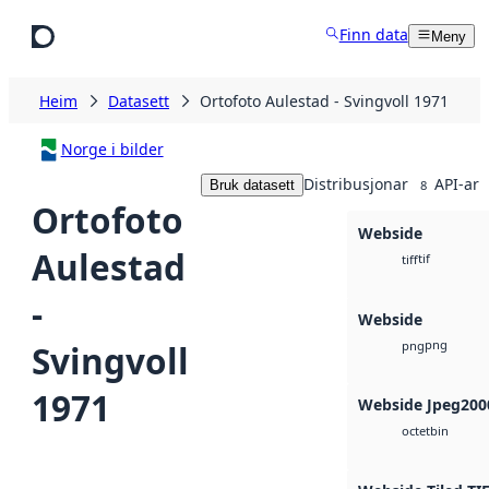
Hopp til hovudinnhald
Finn data
Meny
Heim
Datasett
Ortofoto Aulestad - Svingvoll 1971
Norge i bilder
Distribusjonar
API-ar
Bruk datasett
8
Ortofoto
Webside
Aulestad
tif
tiff
-
Webside
png
Svingvoll
png
1971
Webside Jpeg200
bin
octet