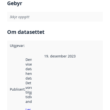
Gebyr
Ikkje oppgitt
Om datasettet
Utgjevar
:
19. desember 2023
Denne datoen
viser når
datasettet vart
henta inn av
data.norge.no.
Det kan ha
vore
Publisert
:
tilgjengeleg
tidlegare
andre stader.
Les meir om