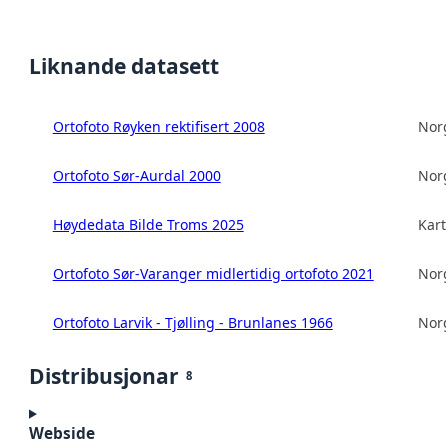
Liknande datasett
Ortofoto Røyken rektifisert 2008
Norg
Ortofoto Sør-Aurdal 2000
Norg
Høydedata Bilde Troms 2025
Kart
Ortofoto Sør-Varanger midlertidig ortofoto 2021
Norg
Ortofoto Larvik - Tjølling - Brunlanes 1966
Norg
Distribusjonar
8
Webside