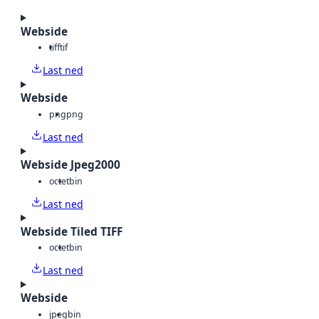
Webside
tiff
tif
Last ned
Webside
png
png
Last ned
Webside Jpeg2000
octet
bin
Last ned
Webside Tiled TIFF
octet
bin
Last ned
Webside
jpeg
bin