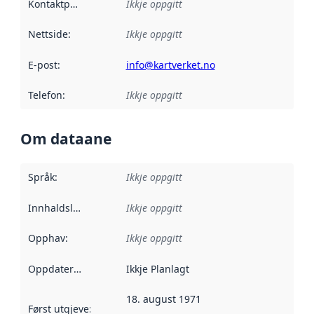
Kontaktpunkt
:
Ikkje oppgitt
Nettside
:
Ikkje oppgitt
E-post
:
info@kartverket.no
Telefon
:
Ikkje oppgitt
Om dataane
Språk
:
Ikkje oppgitt
Innhaldsleverandørar
Ikkje oppgitt
:
Opphav
:
Ikkje oppgitt
Oppdateringsfrekvens
Ikkje Planlagt
:
18. august 1971
Først utgjeve
:
Denne datoen seier når dataa i dette datasettet 