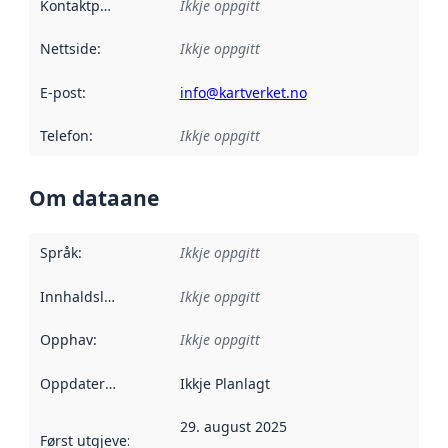
Kontaktpunkt
:
Ikkje oppgitt
Nettside
:
Ikkje oppgitt
E-post
:
info@kartverket.no
Telefon
:
Ikkje oppgitt
Om dataane
Språk
:
Ikkje oppgitt
Innhaldsleverandørar
Ikkje oppgitt
:
Opphav
:
Ikkje oppgitt
Oppdateringsfrekvens
Ikkje Planlagt
:
29. august 2025
Først utgjeve
:
Denne datoen seier når dataa i dette datasettet 