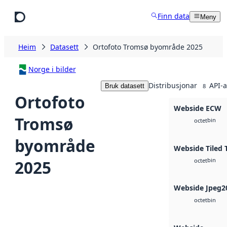
Hopp til hovudinnhald
Finn data
Meny
Heim
Datasett
Ortofoto Tromsø byområde 2025
Norge i bilder
Distribusjonar
API-a
Bruk datasett
8
Ortofoto
Webside ECW
Tromsø
bin
octet
byområde
Webside Tiled 
bin
2025
octet
Webside Jpeg2
bin
octet