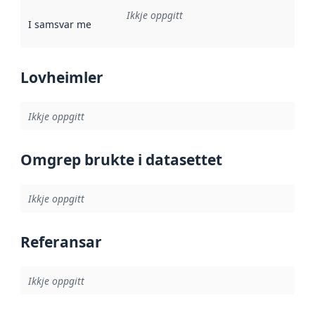
Ikkje oppgitt
I samsvar med
:
Referanse til ei implementeringsregel eller an
Lovheimler
Ikkje oppgitt
Omgrep brukte i datasettet
Ikkje oppgitt
Referansar
Ikkje oppgitt