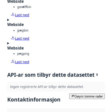
Webside
geotiff
bin
Last ned
Webside
jpeg
bin
Last ned
Webside
png
png
Last ned
API-ar som tilbyr dette datasettet
0
Ingen registrerte API-ar tilbyr dette datasettet.
Gøym tomme rader
Kontaktinformasjon