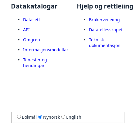
Datakatalogar
Hjelp og rettleiing
Datasett
Brukerveileiing
API
Datafellesskapet
Omgrep
Teknisk
dokumentasjon
Informasjonsmodellar
Tenester og
hendingar
Bokmål
Nynorsk
English