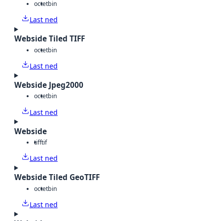
octet
bin
Last ned
Webside Tiled TIFF
octet
bin
Last ned
Webside Jpeg2000
octet
bin
Last ned
Webside
tiff
tif
Last ned
Webside Tiled GeoTIFF
octet
bin
Last ned