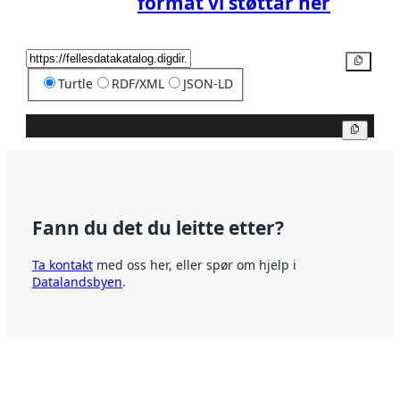
format vi støttar her
Kopier
Turtle
RDF/XML
JSON-LD
Kopier
Fann du det du leitte etter?
Ta kontakt
med oss her, eller spør om hjelp i
Datalandsbyen
.