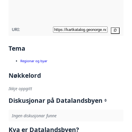
Les meir om
metadatakvalitet
her
URI:
Kopier
Tema
Regionar og byar
Nøkkelord
Ikkje oppgitt
Diskusjonar på Datalandsbyen
0
Ingen diskusjonar funne
Kva er Datalandsbyen?