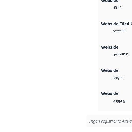
Webside
tif
tiff
Webside Tiled 
bin
octet
Webside
bin
geotiff
Webside
bin
jpeg
Webside
png
png
Ingen registrerte API-ar