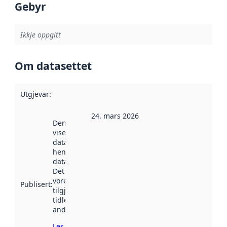
Gebyr
Ikkje oppgitt
Om datasettet
Utgjevar
:
24. mars 2026
Denne datoen
viser når
datasettet vart
henta inn av
data.norge.no.
Det kan ha
vore
Publisert
:
tilgjengeleg
tidlegare
andre stader.
Les meir om