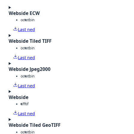
Webside ECW
octet
bin
Last ned
Webside Tiled TIFF
octet
bin
Last ned
Webside Jpeg2000
octet
bin
Last ned
Webside
tiff
tif
Last ned
Webside Tiled GeoTIFF
octet
bin