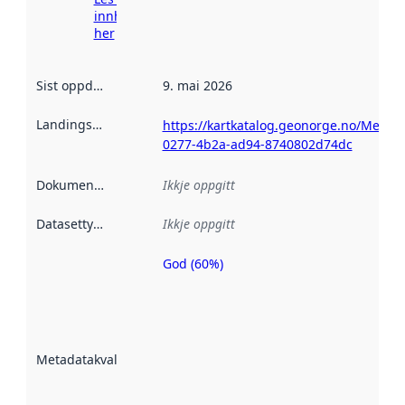
innhenting
her
Sist oppdatert
:
9. mai 2026
Landingsside
:
https://kartkatalog.geonorge.no/Metad
0277-4b2a-ad94-8740802d74dc
Dokumentasjon
:
Ikkje oppgitt
Datasettype
:
Ikkje oppgitt
God (60%)
Metadatakvalitet
er ein indikator
på kor godt
datasettene er
beskrive ved
Metadatakvalitet
:
hjelp av
metadata.