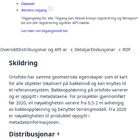
Datasett
Allmenn tilgang
Tilgjengeleg for alle. Tilgang kan likevel krevje registrering og førespu
be om slik registrering og/eller API-nøklar.
Les meir om tilgangsnivå her
Oversikt
Distribusjonar og API-ar
Detaljar
Diskusjonar
RDF
8
0
Skildring
Ortofoto har samme geometriske egenskaper som et kart
for alle objekter lokalisert på bakkenivå og kan knyttes til
et referansesystem. Bakkeoppløsning på ortofoto varierer
og er oppgitt i metadataene. For prosjekter gjennomført
før 2020, vil nøyaktigheten variere fra 0,5-2 m avhengig
av bakkeoppløsning og benyttet terrengmodell. Fra 2020
er nøyaktigheten til produktet oppgitt i
metadatainformasjonen.
Distribusjonar
8