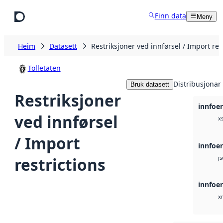
Hopp til hovudinnhald
Finn data
Meny
Heim
Datasett
Restriksjoner ved innførsel / Import res
Tolletaten
Distribusjonar
Bruk datasett
Restriksjoner
innfoer
ved innførsel
x
/ Import
innfoer
restrictions
j
innfoer
x