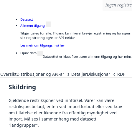
Ingen registre
Datasett
Allmenn tilgang
Tilgjengeleg for alle. Tilgang kan likevel krevje registrering og føresp
slik registrering og/eller API-nøklar.
Les meir om tilgangsnivå her
Opne data
Datasettet er klassifisert som allmenn tilgang og har mins
Oversikt
Distribusjonar og API-ar
Detaljar
Diskusjonar
RDF
3
0
Skildring
Gjeldende restriksjoner ved innførsel. Varer kan være
restriksjonsbelagt, enten ved importforbud eller ved krav
om tillatelse eller liknende fra offentlig myndighet ved
import. Må ses i sammenheng med datasett
"landgrupper".