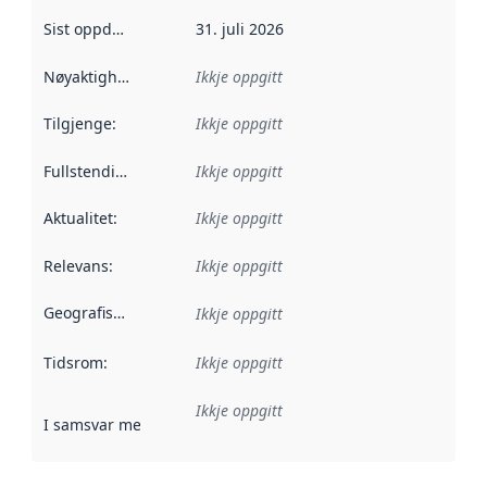
Sist oppdatert
:
31. juli 2026
Nøyaktigheit
:
Ikkje oppgitt
Tilgjenge
:
Ikkje oppgitt
Fullstendigheit
:
Ikkje oppgitt
Aktualitet
:
Ikkje oppgitt
Relevans
:
Ikkje oppgitt
Geografisk område
:
Ikkje oppgitt
Tidsrom
:
Ikkje oppgitt
Ikkje oppgitt
I samsvar med
:
Referanse til ei implementeringsregel eller an