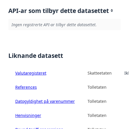
API-ar som tilbyr dette datasettet
0
Ingen registrerte API-ar tilbyr dette datasettet.
Liknande datasett
Valutaregisteret
Skatteetaten
Ik
References
Tolletaten
Datogyldighet på varenummer
Tolletaten
Henvisninger
Tolletaten