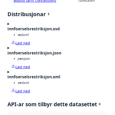
Bound tariff concessions
Tolletaten
Distribusjonar
3
innfoerselsrestriksjon.xsd
xsd
xml
Last ned
innfoerselsrestriksjon.json
json
json
Last ned
innfoerselsrestriksjon.xml
xml
xml
Last ned
API-ar som tilbyr dette datasettet
0