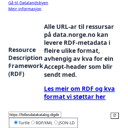
Gå til Datalandsbyen
Meir informasjon
Alle URL-ar til ressursar
på data.norge.no kan
levere RDF-metadata i
Resource
fleire ulike format,
Description
avhengig av kva for ein
Framework
Accept-header som blir
(RDF)
sendt med.
Les meir om RDF og kva
format vi støttar her
Kopier
Turtle
RDF/XML
JSON-LD