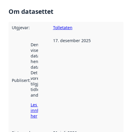
Om datasettet
Utgjevar
:
Tolletaten
17. desember 2025
Denne datoen
viser når
datasettet vart
henta inn av
data.norge.no.
Det kan ha
vore
Publisert
:
tilgjengeleg
tidlegare
andre stader.
Les meir om
innhenting
her