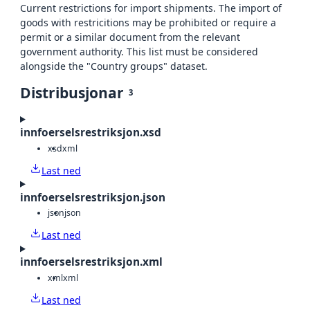
Current restrictions for import shipments. The import of
goods with restricitions may be prohibited or require a
permit or a similar document from the relevant
government authority. This list must be considered
alongside the "Country groups" dataset.
Distribusjonar
3
innfoerselsrestriksjon.xsd
xsd
xml
Last ned
innfoerselsrestriksjon.json
json
json
Last ned
innfoerselsrestriksjon.xml
xml
xml
Last ned