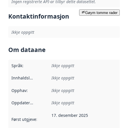
Ingen registrerte API-ar tilbyr dette datasettet.
Gøym tomme rader
Kontaktinformasjon
Ikkje oppgitt
Om dataane
Språk
:
Ikkje oppgitt
Innhaldsleverandørar
Ikkje oppgitt
:
Opphav
:
Ikkje oppgitt
Oppdateringsfrekvens
Ikkje oppgitt
:
17. desember 2025
Først utgjeve
:
Denne datoen seier når dataa i dette datasettet 