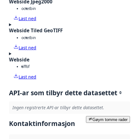
Webside Jpeg2000
octet
bin
Last ned
Webside Tiled GeoTIFF
octet
bin
Last ned
Webside
tiff
tif
Last ned
API-ar som tilbyr dette datasettet
0
Ingen registrerte API-ar tilbyr dette datasettet.
Gøym tomme rader
Kontaktinformasjon