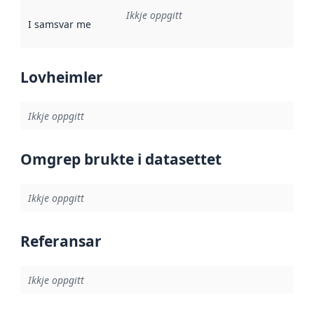
Ikkje oppgitt
I samsvar med
:
Referanse til ei implementeringsregel eller an
Lovheimler
Ikkje oppgitt
Omgrep brukte i datasettet
Ikkje oppgitt
Referansar
Ikkje oppgitt