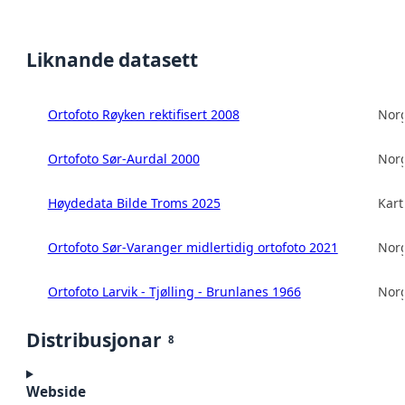
Liknande datasett
Ortofoto Røyken rektifisert 2008
Norg
Ortofoto Sør-Aurdal 2000
Norg
Høydedata Bilde Troms 2025
Kart
Ortofoto Sør-Varanger midlertidig ortofoto 2021
Norg
Ortofoto Larvik - Tjølling - Brunlanes 1966
Norg
Distribusjonar
8
Webside