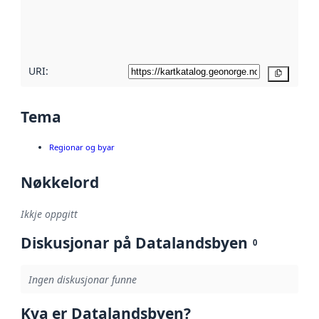
Les meir om
metadatakvalitet
her
URI:
Kopier
Tema
Regionar og byar
Nøkkelord
Ikkje oppgitt
Diskusjonar på Datalandsbyen
0
Ingen diskusjonar funne
Kva er Datalandsbyen?