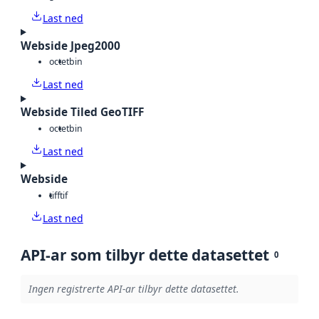
Last ned
Webside Jpeg2000
octet
bin
Last ned
Webside Tiled GeoTIFF
octet
bin
Last ned
Webside
tiff
tif
Last ned
API-ar som tilbyr dette datasettet
0
Ingen registrerte API-ar tilbyr dette datasettet.