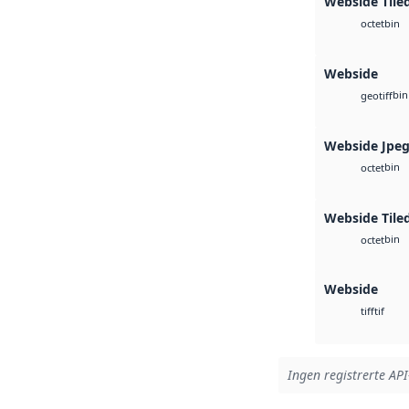
Webside Tile
bin
octet
Webside
bin
geotiff
Webside Jpe
bin
octet
Webside Tile
bin
octet
Webside
tif
tiff
Ingen registrerte API-