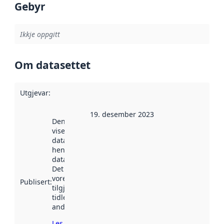
Gebyr
Ikkje oppgitt
Om datasettet
Utgjevar
:
19. desember 2023
Denne datoen
viser når
datasettet vart
henta inn av
data.norge.no.
Det kan ha
vore
Publisert
:
tilgjengeleg
tidlegare
andre stader.
Les meir om