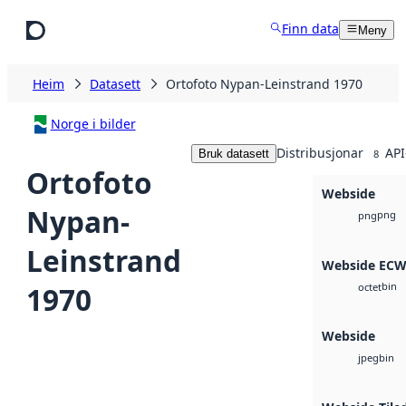
Hopp til hovudinnhald
Finn data
Meny
Heim
Datasett
Ortofoto Nypan-Leinstrand 1970
Norge i bilder
Distribusjonar
API
Bruk datasett
8
Ortofoto
Webside
Nypan-
png
png
Leinstrand
Webside EC
bin
1970
octet
Webside
bin
jpeg