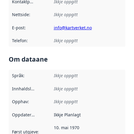
Kontaktpunkt
:
Ikkje oppgitt
Nettside
:
Ikkje oppgitt
E-post
:
info@kartverket.no
Telefon
:
Ikkje oppgitt
Om dataane
Språk
:
Ikkje oppgitt
Innhaldsleverandørar
Ikkje oppgitt
:
Opphav
:
Ikkje oppgitt
Oppdateringsfrekvens
Ikkje Planlagt
:
10. mai 1970
Først utgjeve
:
Denne datoen seier når dataa i dette datasettet 