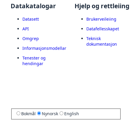
Datakatalogar
Hjelp og rettleiing
Datasett
Brukerveileiing
API
Datafellesskapet
Omgrep
Teknisk
dokumentasjon
Informasjonsmodellar
Tenester og
hendingar
Bokmål
Nynorsk
English