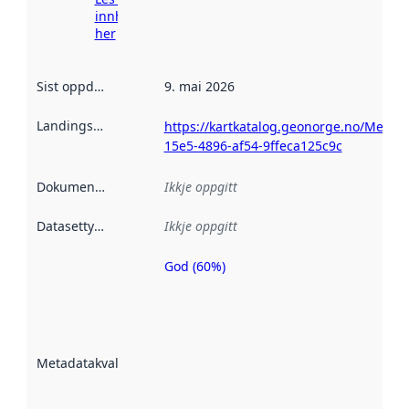
innhenting
her
Sist oppdatert
:
9. mai 2026
Landingsside
:
https://kartkatalog.geonorge.no/Metad
15e5-4896-af54-9ffeca125c9c
Dokumentasjon
:
Ikkje oppgitt
Datasettype
:
Ikkje oppgitt
God (60%)
Metadatakvalitet
er ein indikator
på kor godt
datasettene er
beskrive ved
Metadatakvalitet
:
hjelp av
metadata.