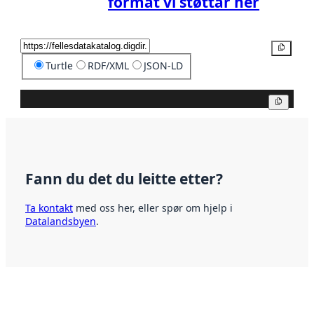
format vi støttar her
Kopier
Turtle
RDF/XML
JSON-LD
Kopier
Fann du det du leitte etter?
Ta kontakt
med oss her, eller spør om hjelp i
Datalandsbyen
.