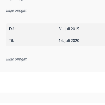
Ikkje oppgitt
Frå
:
31. juli 2015
Til
:
14. juli 2020
Ikkje oppgitt
lementeringsregel eller anna spesifikasjon som ligg til grun