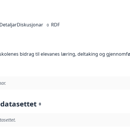
Detaljar
Diskusjonar
RDF
0
skolenes bidrag til elevanes læring, deltaking og gjennomfø
nar.
 datasettet
0
tasettet.