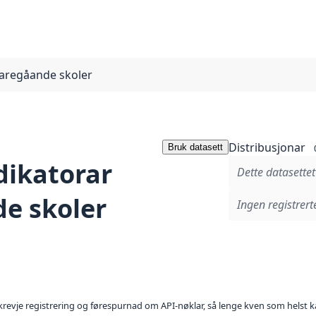
daregåande skoler
Distribusjonar
Bruk datasett
dikatorar
Dette datasettet
de skoler
Ingen registrerte
l krevje registrering og førespurnad om API-nøklar, så lenge kven som helst ka