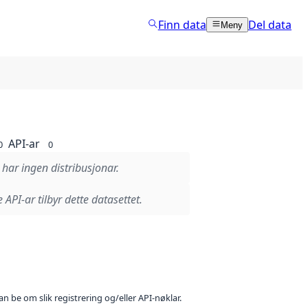
Finn data
Del data
Meny
API-ar
0
0
 har ingen distribusjonar.
 API-ar tilbyr dette datasettet.
n be om slik registrering og/eller API-nøklar.