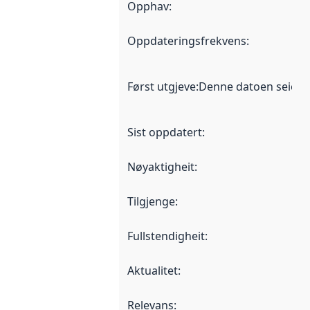
Opphav
:
Oppdateringsfrekvens
:
Først utgjeve
:
Denne datoen seier nå
Sist oppdatert
:
Nøyaktigheit
:
Tilgjenge
:
Fullstendigheit
:
Aktualitet
:
Relevans
: