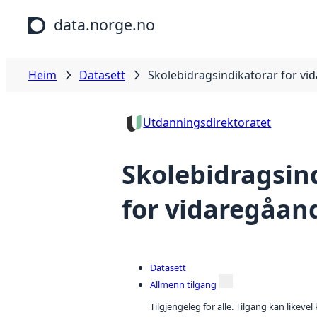
Hopp til hovudinnhald
data.norge.no
Heim
Datasett
Skolebidragsindikatorar for vi
Utdanningsdirektoratet
Skolebidragsin
for vidaregåan
Datasett
Allmenn tilgang
Tilgjengeleg for alle. Tilgang kan likeve