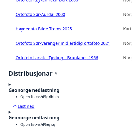
Ortofoto Sør-Aurdal 2000
Norg
Høydedata Bilde Troms 2025
Kart
Ortofoto Sør-Varanger midlertidig ortofoto 2021
Norg
Ortofoto Larvik - Tjølling - Brunlanes 1966
Norg
Distribusjonar
4
Geonorge nedlastning
Open lisens
API
gdb
bin
Last ned
Geonorge nedlastning
Open lisens
API
sql
sql