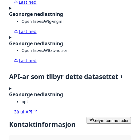
Last ned
Geonorge nedlastning
Open lisens
API
gml
gml
Last ned
Geonorge nedlastning
Open lisens
API
txt
vnd.sosi
Last ned
API-ar som tilbyr dette datasettet
1
Geonorge nedlastning
ppt
Gå til API
Gøym tomme rader
Kontaktinformasjon