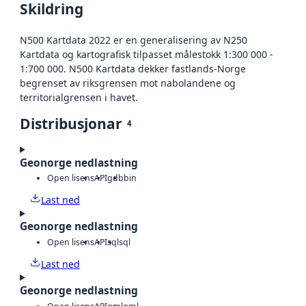
Skildring
N500 Kartdata 2022 er en generalisering av N250
Kartdata og kartografisk tilpasset målestokk 1:300 000 -
1:700 000. N500 Kartdata dekker fastlands-Norge
begrenset av riksgrensen mot nabolandene og
territorialgrensen i havet.
Distribusjonar
4
Geonorge nedlastning
Open lisens
API
gdb
bin
Last ned
Geonorge nedlastning
Open lisens
API
sql
sql
Last ned
Geonorge nedlastning