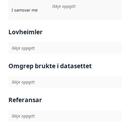
Ikkje oppgitt
I samsvar med
:
Referanse til ei implementeringsregel eller an
Lovheimler
Ikkje oppgitt
Omgrep brukte i datasettet
Ikkje oppgitt
Referansar
Ikkje oppgitt