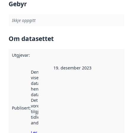
Gebyr
Ikkje oppgitt
Om datasettet
Utgjevar
:
19. desember 2023
Denne datoen
viser når
datasettet vart
henta inn av
data.norge.no.
Det kan ha
vore
Publisert
:
tilgjengeleg
tidlegare
andre stader.
Les meir om