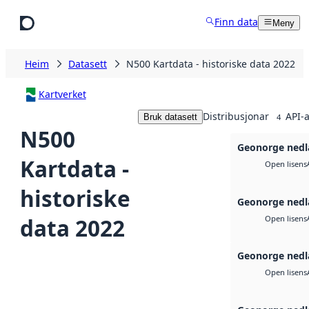
Hopp til hovudinnhald
Finn data
Meny
Heim
Datasett
N500 Kartdata - historiske data 2022
Kartverket
Distribusjonar
API-a
Bruk datasett
4
N500
Geonorge nedl
Kartdata -
Open lisens
historiske
Geonorge nedl
data 2022
Open lisens
Geonorge nedl
Open lisens