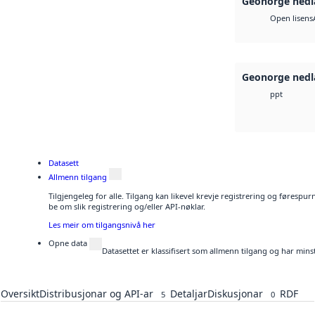
Geonorge nedl
Open lisens
Geonorge nedl
ppt
Datasett
Allmenn tilgang
Tilgjengeleg for alle. Tilgang kan likevel krevje registrering og førespu
be om slik registrering og/eller API-nøklar.
Les meir om tilgangsnivå her
Opne data
Datasettet er klassifisert som allmenn tilgang og har mins
Oversikt
Distribusjonar og API-ar
Detaljar
Diskusjonar
RDF
5
0