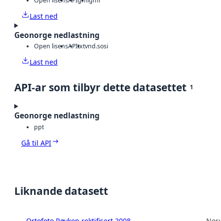
Open lisens
API
gml
gml
Last ned
Geonorge nedlastning
Open lisens
API
txt
vnd.sosi
Last ned
API-ar som tilbyr dette datasettet
1
Geonorge nedlastning
ppt
Gå til API
Liknande datasett
Ortofoto Røyken rektifisert 2008
Norg