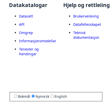
Datakatalogar
Hjelp og rettleiing
Datasett
Brukerveileiing
API
Datafellesskapet
Omgrep
Teknisk
dokumentasjon
Informasjonsmodellar
Tenester og
hendingar
Bokmål
Nynorsk
English