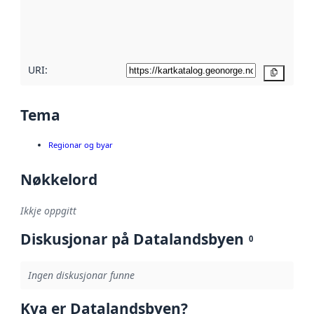
Les meir om
metadatakvalitet
her
URI:
Kopier
Tema
Regionar og byar
Nøkkelord
Ikkje oppgitt
Diskusjonar på Datalandsbyen
0
Ingen diskusjonar funne
Kva er Datalandsbyen?