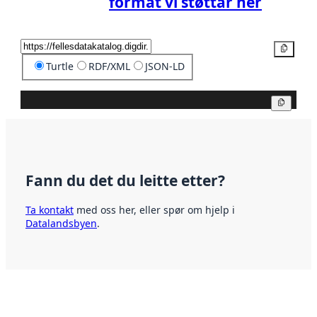
format vi støttar her
Kopier
Turtle
RDF/XML
JSON-LD
Kopier
Fann du det du leitte etter?
Ta kontakt
med oss her, eller spør om hjelp i
Datalandsbyen
.