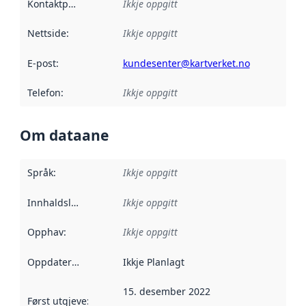
Kontaktpunkt
:
Ikkje oppgitt
Nettside
:
Ikkje oppgitt
E-post
:
kundesenter@kartverket.no
Telefon
:
Ikkje oppgitt
Om dataane
Språk
:
Ikkje oppgitt
Innhaldsleverandørar
Ikkje oppgitt
:
Opphav
:
Ikkje oppgitt
Oppdateringsfrekvens
Ikkje Planlagt
:
15. desember 2022
Først utgjeve
:
Denne datoen seier når dataa i dette datasettet 