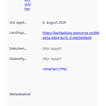
innhenting
her
Sist oppdatert
:
6. august 2026
Landingsside
:
https://kartkatalog.geonorge.no/Metad
e45a-4564-9a7b-314d058dfe06
Dokumentasjon
:
Ikkje oppgitt
Datasettype
:
Ikkje oppgitt
Utmerket (75%)
Metadatakvalitet
er ein indikator
på kor godt
datasettene er
beskrive ved
Metadatakvalitet
:
hjelp av
metadata.