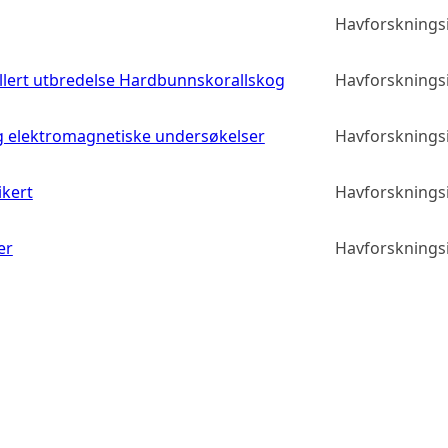
Havforskningsi
llert utbredelse Hardbunnskorallskog
Havforskningsi
g elektromagnetiske undersøkelser
Havforskningsi
ikert
Havforskningsi
er
Havforskningsi