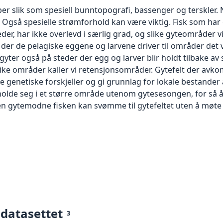
er slik som spesiell bunntopografi, bassenger og terskler.
. Også spesielle strømforhold kan være viktig. Fisk som har
r, har ikke overlevd i særlig grad, og slike gyteområder vil
 der de pelagiske eggene og larvene driver til områder det 
gyter også på steder der egg og larver blir holdt tilbake 
ke områder kaller vi retensjonsområder. Gytefelt der avko
re genetiske forskjeller og gi grunnlag for lokale bestander a
ppholde seg i et større område utenom gytesesongen, for så å
den gytemodne fisken kan svømme til gytefeltet uten å møte h
 datasettet
3