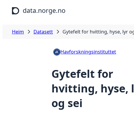
Hopp til hovudinnhald
data.norge.no
Heim
Datasett
Gytefelt for hvitting, hyse, lyr o
Havforskningsinstituttet
Gytefelt for
hvitting, hyse, 
og sei