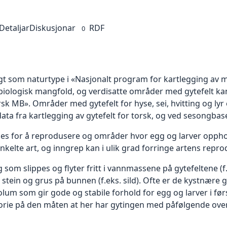
Detaljar
Diskusjonar
RDF
0
lagt som naturtype i «Nasjonalt program for kartlegging av 
biologisk mangfold, og verdisatte områder med gytefelt kan
rsk MB». Områder med gytefelt for hyse, sei, hvitting og l
ata fra kartlegging av gytefelt for torsk, og ved sesongbase
les for å reprodusere og områder hvor egg og larver oppho
 enkelte art, og inngrep kan i ulik grad forringe artens repr
som slippes og flyter fritt i vannmassene på gytefeltene (f
 stein og grus på bunnen (f.eks. sild). Ofte er de kystnære gy
m som gir gode og stabile forhold for egg og larver i første
torie på den måten at her har gytingen med påfølgende overl