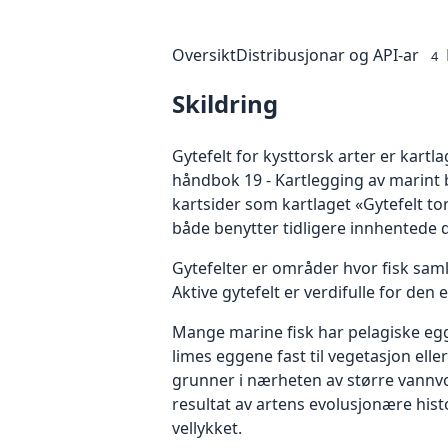
Oversikt
Distribusjonar og API-ar
4
Skildring
Gytefelt for kysttorsk arter er kart
håndbok 19 - Kartlegging av marint 
kartsider som kartlaget «Gytefelt to
både benytter tidligere innhentede d
Gytefelter er områder hvor fisk sam
Aktive gytefelt er verdifulle for den
Mange marine fisk har pelagiske egg 
limes eggene fast til vegetasjon eller
grunner i nærheten av større vannvolu
resultat av artens evolusjonære his
vellykket.