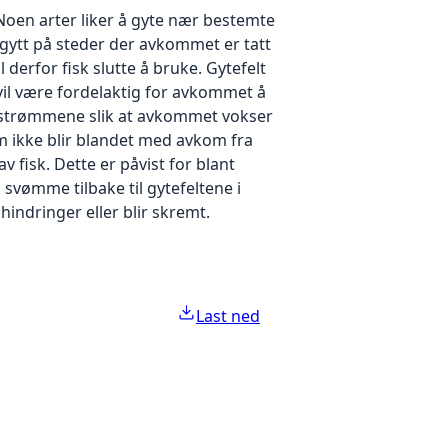
 Noen arter liker å gyte nær bestemte
 gytt på steder der avkommet er tatt
 derfor fisk slutte å bruke. Gytefelt
vil være fordelaktig for avkommet å
av strømmene slik at avkommet vokser
m ikke blir blandet med avkom fra
v fisk. Dette er påvist for blant
 svømme tilbake til gytefeltene i
indringer eller blir skremt.
Last ned