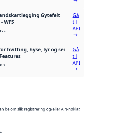
andskartlegging Gytefelt
Gå
 - WFS
til
API
rvc
for hvitting, hyse, lyr og sei
Gå
Features
til
API
son
n be om slik registrering og/eller API-nøklar.
s.