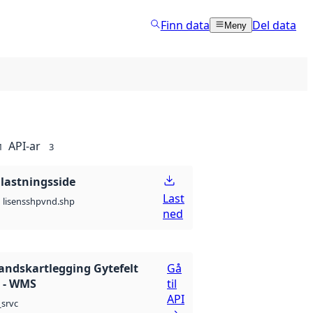
Finn data
Del data
Meny
API-ar
1
3
lastningsside
Last
shp
vnd.shp
lisens
ned
andskartlegging Gytefelt
Gå
 - WMS
til
API
srvc