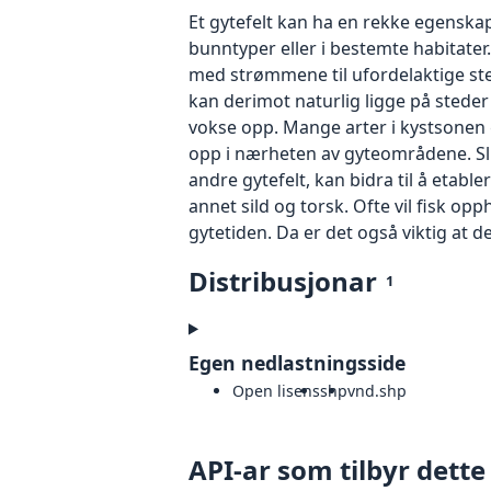
Et gytefelt kan ha en rekke egenskap
bunntyper eller i bestemte habitater
med strømmene til ufordelaktige stede
kan derimot naturlig ligge på steder
vokse opp. Mange arter i kystsonen 
opp i nærheten av gyteområdene. Sli
andre gytefelt, kan bidra til å etable
annet sild og torsk. Ofte vil fisk o
gytetiden. Da er det også viktig at 
Distribusjonar
1
Egen nedlastningsside
Open lisens
shp
vnd.shp
API-ar som tilbyr dette