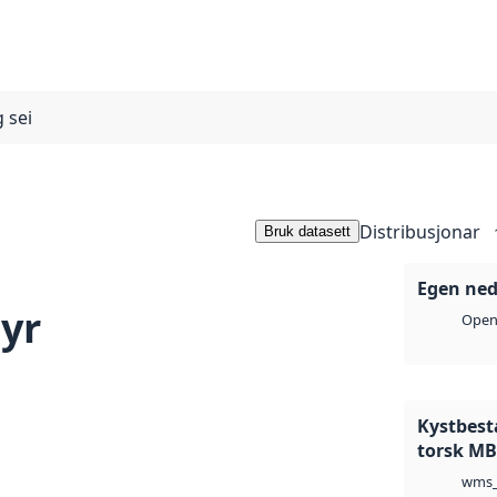
g sei
Distribusjonar
Bruk datasett
Egen ned
lyr
Open 
Kystbest
torsk MB
wms_