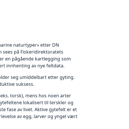
marine naturtyper» etter DN
 sees på Fiskeridirektoratets
yr er en pågående kartlegging som
rt innhenting av nye feltdata.
lder seg umiddelbart etter gyting.
oduktive suksess.
.eks. torsk), mens hos noen arter
tefeltene lokalisert til terskler og
 fase av livet. Aktive gytefelt er et
evelse av egg, larver og yngel vært