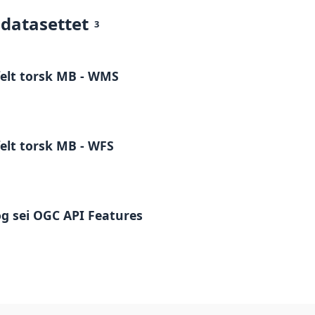
 datasettet
3
elt torsk MB - WMS
elt torsk MB - WFS
 og sei OGC API Features