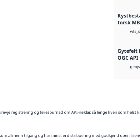
Kystbest
torsk MB
wfs_s
Gytefelt 
OGC API 
geoj
l krevje registrering og førespurnad om API-nøklar, så lenge kven som helst ka
t som allmenn tilgang og har minst éi distribuering med godkjend open lisen