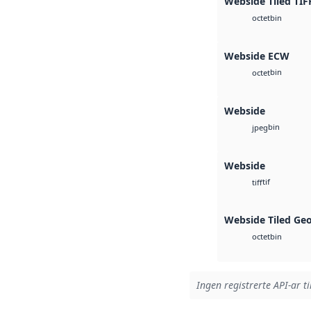
Webside Tiled TIF
bin
octet
Webside ECW
bin
octet
Webside
bin
jpeg
Webside
tif
tiff
Webside Tiled Ge
bin
octet
Ingen registrerte API-ar ti