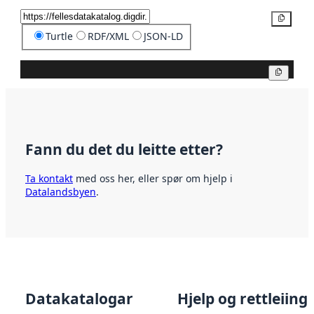
Kopier
Turtle
RDF/XML
JSON-LD
Kopier
Fann du det du leitte etter?
Ta kontakt
med oss her, eller spør om hjelp i
Datalandsbyen
.
Datakatalogar
Hjelp og rettleiing