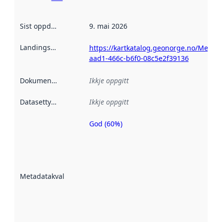
Sist oppdatert
:
9. mai 2026
Landingsside
:
https://kartkatalog.geonorge.no/Metad
aad1-466c-b6f0-08c5e2f39136
Dokumentasjon
:
Ikkje oppgitt
Datasettype
:
Ikkje oppgitt
God (60%)
Metadatakvalitet
er ein indikator
på kor godt
datasettene er
beskrive ved
Metadatakvalitet
:
hjelp av
metadata.
Les meir om
metadatakvalitet