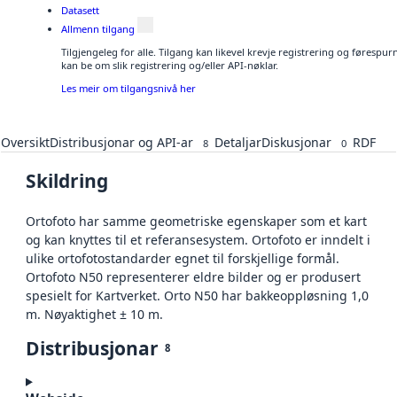
Datasett
Allmenn tilgang
Tilgjengeleg for alle. Tilgang kan likevel krevje registrering og førespu
kan be om slik registrering og/eller API-nøklar.
Les meir om tilgangsnivå her
Oversikt
Distribusjonar og API-ar
Detaljar
Diskusjonar
RDF
8
0
Skildring
Ortofoto har samme geometriske egenskaper som et kart
og kan knyttes til et referansesystem. Ortofoto er inndelt i
ulike ortofotostandarder egnet til forskjellige formål.
Ortofoto N50 representerer eldre bilder og er produsert
spesielt for Kartverket. Orto N50 har bakkeoppløsning 1,0
m. Nøyaktighet ± 10 m.
Distribusjonar
8