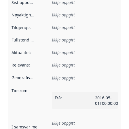
Sist oppdatert
:
Ikkje oppgitt
Nøyaktigheit
:
Ikkje oppgitt
Tilgjenge
:
Ikkje oppgitt
Fullstendigheit
:
Ikkje oppgitt
Aktualitet
:
Ikkje oppgitt
Relevans
:
Ikkje oppgitt
Geografisk område
:
Ikkje oppgitt
Tidsrom
:
Frå
:
2016-05-
01T00:00:00Z
Ikkje oppgitt
I samsvar med
:
Referanse til ei implementeringsregel eller an