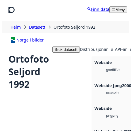
Hopp til hovudinnhald
Finn data
Meny
Heim
Datasett
Ortofoto Seljord 1992
Norge i bilder
Distribusjonar
API-ar
Bruk datasett
8
Ortofoto
Webside
Seljord
bin
geotiff
1992
Webside Jpeg200
bin
octet
Webside
png
png