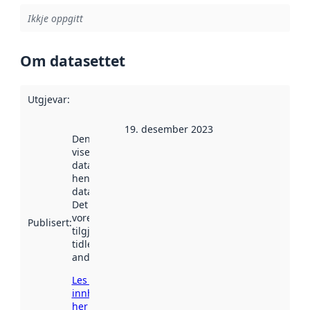
Ikkje oppgitt
Om datasettet
Utgjevar
:
19. desember 2023
Denne datoen
viser når
datasettet vart
henta inn av
data.norge.no.
Det kan ha
vore
Publisert
:
tilgjengeleg
tidlegare
andre stader.
Les meir om
innhenting
her