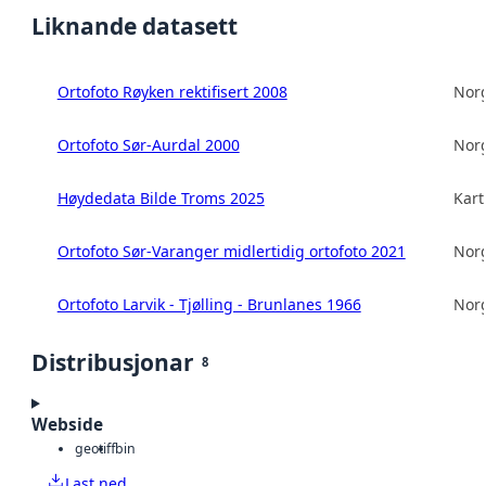
Liknande datasett
Ortofoto Røyken rektifisert 2008
Norg
Ortofoto Sør-Aurdal 2000
Norg
Høydedata Bilde Troms 2025
Kart
Ortofoto Sør-Varanger midlertidig ortofoto 2021
Norg
Ortofoto Larvik - Tjølling - Brunlanes 1966
Norg
Distribusjonar
8
Webside
geotiff
bin
Last ned