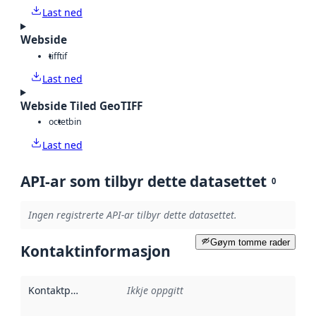
Last ned
Webside
tiff
tif
Last ned
Webside Tiled GeoTIFF
octet
bin
Last ned
API-ar som tilbyr dette datasettet
0
Ingen registrerte API-ar tilbyr dette datasettet.
Gøym tomme rader
Kontaktinformasjon
Kontaktpunkt
:
Ikkje oppgitt