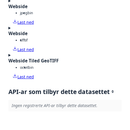
Webside
jpeg
bin
Last ned
Webside
tiff
tif
Last ned
Webside Tiled GeoTIFF
octet
bin
Last ned
API-ar som tilbyr dette datasettet
0
Ingen registrerte API-ar tilbyr dette datasettet.