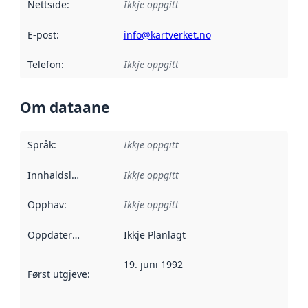
Nettside
:
Ikkje oppgitt
E-post
:
info@kartverket.no
Telefon
:
Ikkje oppgitt
Om dataane
Språk
:
Ikkje oppgitt
Innhaldsleverandørar
Ikkje oppgitt
:
Opphav
:
Ikkje oppgitt
Oppdateringsfrekvens
Ikkje Planlagt
:
19. juni 1992
Først utgjeve
:
Denne datoen seier når dataa i dette datasettet 