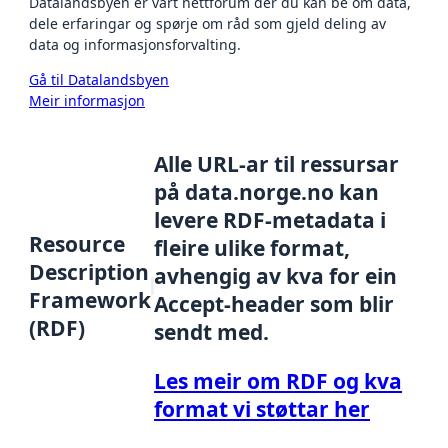
Datalandsbyen er vårt nettforum der du kan be om data,
dele erfaringar og spørje om råd som gjeld deling av
data og informasjonsforvalting.
Gå til Datalandsbyen
Meir informasjon
Alle URL-ar til ressursar
på data.norge.no kan
levere RDF-metadata i
Resource
fleire ulike format,
Description
avhengig av kva for ein
Framework
Accept-header som blir
(RDF)
sendt med.
Les meir om RDF og kva
format vi støttar her